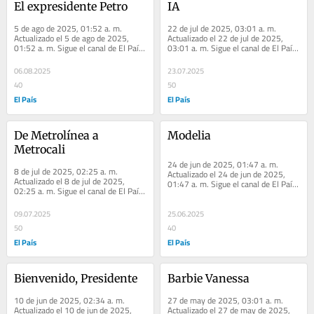
El expresidente Petro
IA
5 de ago de 2025, 01:52 a. m. 
22 de jul de 2025, 03:01 a. m. 
Actualizado el 5 de ago de 2025, 
Actualizado el 22 de jul de 2025, 
01:52 a. m. Sigue el canal de El País 
03:01 a. m. Sigue el canal de El País 
Cali en WhatsApp Agradecido con la 
Cali en WhatsApp Ya casi el Oiga, 
vida Yo no...
mire, lea...
06.08.2025
23.07.2025
40
50
El País
El País
De Metrolínea a 
Modelia
Metrocali
24 de jun de 2025, 01:47 a. m. 
8 de jul de 2025, 02:25 a. m. 
Actualizado el 24 de jun de 2025, 
Actualizado el 8 de jul de 2025, 
01:47 a. m. Sigue el canal de El País 
02:25 a. m. Sigue el canal de El País 
Cali en WhatsApp No habrá cuarta... 
Cali en WhatsApp ¿Usted, sí cree? 
A...
Paraíso...
09.07.2025
25.06.2025
50
40
El País
El País
Bienvenido, Presidente
Barbie Vanessa
10 de jun de 2025, 02:34 a. m. 
27 de may de 2025, 03:01 a. m. 
Actualizado el 10 de jun de 2025, 
Actualizado el 27 de may de 2025, 