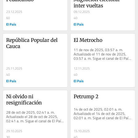
inter vueltas
23.12.2025
09.12.2025
60
40
El País
El País
República Popular del 
El Metrocho
Cauca
11 de nov de 2025, 03:57 a. m. 
Actualizado el 11 de nov de 2025, 
03:57 a. m. Sigue el canal de El País 
Cali en WhatsApp ¿De la misma 
familia? El...
25.11.2025
12.11.2025
40
40
El País
El País
Ni olvido ni 
Petrump 2
resignificación
14 de oct de 2025, 02:01 a. m. 
28 de oct de 2025, 02:41 a. m. 
Actualizado el 14 de oct de 2025, 
Actualizado el 28 de oct de 2025, 
02:01 a. m. Sigue el canal de El País 
02:41 a. m. Sigue el canal de El País 
Cali en WhatsApp ¿Trump merece el 
Cali en WhatsApp ¿Qué nos enferma? 
Nobel?...
A lo...
29.10.2025
15.10.2025
30
40