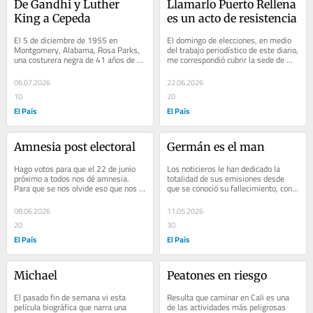
De Gandhi y Luther 
Llamarlo Puerto Rellena 
King a Cepeda
es un acto de resistencia
El 5 de diciembre de 1955 en 
El domingo de elecciones, en medio 
Montgomery, Alabama, Rosa Parks, 
del trabajo periodístico de este diario, 
una costurera negra de 41 años de 
me correspondió cubrir la sede de 
edad, se negó a cederle su asiento en 
Iván Cepeda en el barrio San 
un bus a una...
Antonio...
06.07.2026
22.06.2026
10
20
El País
El País
Amnesia post electoral
Germán es el man
Hago votos para que el 22 de junio 
Los noticieros le han dedicado la 
próximo a todos nos dé amnesia. 
totalidad de sus emisiones desde 
Para que se nos olvide eso que nos 
que se conoció su fallecimiento, con 
dijimos en el grupo de WhatsApp 
toda clase de testimonios hablando 
familiar, en...
sobre su...
08.06.2026
11.05.2026
20
30
El País
El País
Michael
Peatones en riesgo
El pasado fin de semana vi esta 
Resulta que caminar en Cali es una 
película biográfica que narra una 
de las actividades más peligrosas 