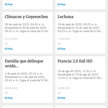
El País
El País
Clímacos y Goyeneches
Lechona
30 de sept de 2025, 03:35 a. m. 
16 de sept de 2025, 03:25 a. m. 
Actualizado el 30 de sept de 2025, 
Actualizado el 16 de sept de 2025, 
03:37 a. m. Sigue el canal de El País 
03:25 a. m. Sigue el canal de El País 
Cali en WhatsApp Fue en Antioquia 
Cali en WhatsApp Un café para 
donde se...
recordar...
01.10.2025
17.09.2025
40
60
El País
El País
Familia que delinque 
Francia 2.0 full HD
unida…
19 de ago de 2025, 12:32 a. m. 
2 de sept de 2025, 02:45 a. m. 
Actualizado el 19 de ago de 2025, 
Actualizado el 2 de sept de 2025, 
12:34 a. m. Sigue el canal de El País 
02:45 a. m. Sigue el canal de El País 
Cali en WhatsApp Oasis Nieves 
Cali en WhatsApp Estrenando pista 
Emocionalidad...
¿De qué...
03.09.2025
20.08.2025
50
40
El País
El País