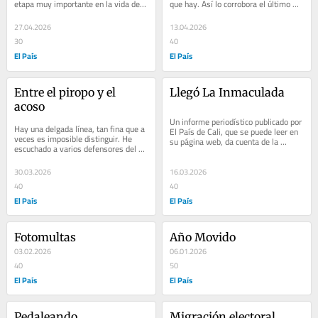
etapa muy importante en la vida de 
que hay. Así lo corrobora el último 
Michael Jackson: desde la creación de 
informe de percepción ciudadana de 
los...
Cali...
27.04.2026
13.04.2026
30
40
El País
El País
Entre el piropo y el 
Llegó La Inmaculada
acoso
Un informe periodístico publicado por 
Hay una delgada línea, tan fina que a 
El País de Cali, que se puede leer en 
veces es imposible distinguir. He 
su página web, da cuenta de la 
escuchado a varios defensores del 
llegada a nuestra ciudad de la banda 
arte de piropear decir que “ahora todo 
La...
se...
30.03.2026
16.03.2026
40
40
El País
El País
Fotomultas
Año Movido
03.02.2026
06.01.2026
40
50
El País
El País
Pedaleando
Migración electoral 