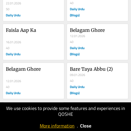
40
22.01.2026
Daily Urdu
50
Daily Urdu
(Blogs)
Faisla Aap Ka
Belagam Ghore
12.01.2026
40
16.01.2026
Daily Urdu
40
Daily Urdu
(Blogs)
Belagam Ghore
Bare Taya Abbu (2)
09.01.2026
40
12.01.2026
Daily Urdu
40
Daily Urdu
(Blogs)
We use cookies to provide some features and experiences in
Bare Taya Abbu (2)
QOSHE
09.01.2026
50
More information
.
Close
Daily Urdu