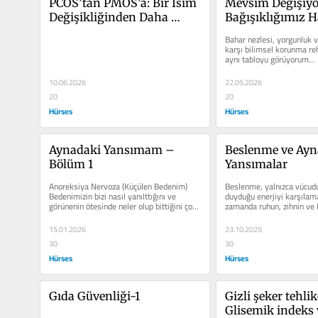
PCOS’tan PMOS’a: Bir İsim 
Mevsim Değişiyor
Değişikliğinden Daha 
Bağışıklığımız H
Fazlası
Bahar nezlesi, yorgunluk v
karşı bilimsel korunma rehb
aynı tabloyu görüyorum… 
güzelleşiyor, doğa...
10.06.2026
22.05.2026
20
20
Hürses
Hürses
Aynadaki Yansımam – 
Beslenme ve Ayn
Bölüm 1
Yansımalar
Anoreksiya Nervoza (Küçülen Bedenim) 
Beslenme, yalnızca vücudun
Bedenimizin bizi nasıl yanılttığını ve 
duyduğu enerjiyi karşılama
görünenin ötesinde neler olup bittiğini çoğu 
zamanda ruhun, zihnin ve ki
zaman...
yansımasıdır. Ancak...
15.01.2026
23.10.2025
30
30
Hürses
Hürses
Gıda Güvenliği-1
Gizli şeker tehlike
Glisemik indeks v