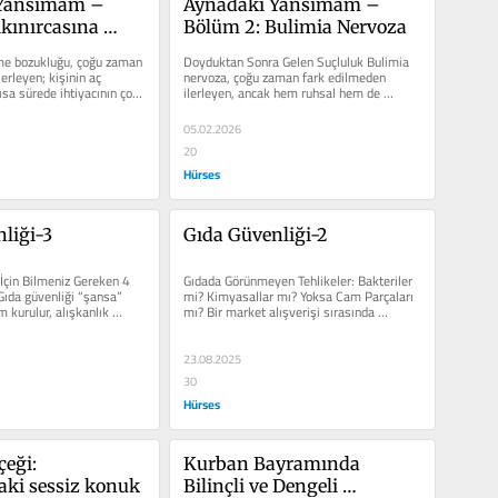
Yansımam – 
Aynadaki Yansımam – 
kınırcasına 
Bölüm 2: Bulimia Nervoza
kluğu
me bozukluğu, çoğu zaman 
Doyduktan Sonra Gelen Suçluluk Bulimia 
erleyen; kişinin aç 
nervoza, çoğu zaman fark edilmeden 
sa sürede ihtiyacının çok 
ilerleyen, ancak hem ruhsal hem de 
bedensel sağlığı ciddi biçimde...
05.02.2026
20
Hürses
liği-3
Gıda Güvenliği-2
İçin Bilmeniz Gereken 4 
Gıdada Görünmeyen Tehlikeler: Bakteriler 
ıda güvenliği “şansa” 
mi? Kimyasallar mı? Yoksa Cam Parçaları 
 kurulur, alışkanlık 
mı? Bir market alışverişi sırasında 
aldığınız...
23.08.2025
30
Hürses
eği: 
Kurban Bayramında 
aki sessiz konuk
Bilinçli ve Dengeli 