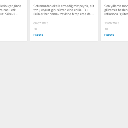
den önemli
erin içeriğinde 
Soframızdan eksik etmediğimiz peynir, süt 
Son yıllarda mod
 nasıl etki 
tozu, yoğurt gibi sütten elde edilir.  Bu 
glütensiz beslen
uz. Sürekli 
ürünler her damak zevkine hitap etse de 
raflarında ‘glüten
bazı bireyler...
geçtikçe...
06.07.2025
13.06.2025
20
30
Hürses
Hürses