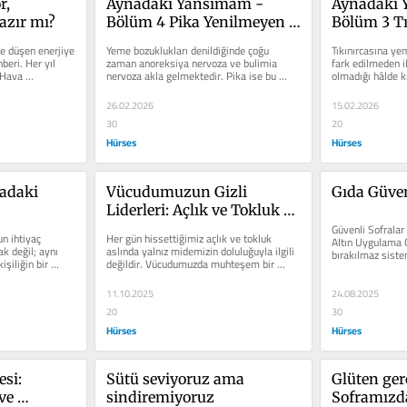
, 
Aynadaki Yansımam - 
Aynadaki 
azır mı?
Bölüm 4 Pika Yenilmeyen 
Bölüm 3 Tı
Yeme Davranışı
Yeme Bozu
e düşen enerjiye 
Yeme bozuklukları denildiğinde çoğu 
Tıkınırcasına ye
eri. Her yıl 
zaman anoreksiya nervoza ve bulimia 
fark edilmeden il
Hava 
nervoza akla gelmektedir. Pika ise bu 
olmadığı hâlde kı
bozukluklardan farklı olarak daha...
üzerinde...
26.02.2026
15.02.2026
30
20
Hürses
Hürses
adaki 
Vücudumuzun Gizli 
Gıda Güven
Liderleri: Açlık ve Tokluk 
Hormonları
Güvenli Sofralar 
 ihtiyaç 
Her gün hissettiğimiz açlık ve tokluk 
Altın Uygulama G
k değil; aynı 
aslında yalnız midemizin doluluğuyla ilgili 
bırakılmaz sistem
şiliğin bir 
değildir. Vücudumuzda muhteşem bir 
yerleşir!...
matematik işler;...
11.10.2025
24.08.2025
20
30
Hürses
Hürses
si: 
Sütü seviyoruz ama 
Glüten gerç
e 
sindiremiyoruz
Soframızd