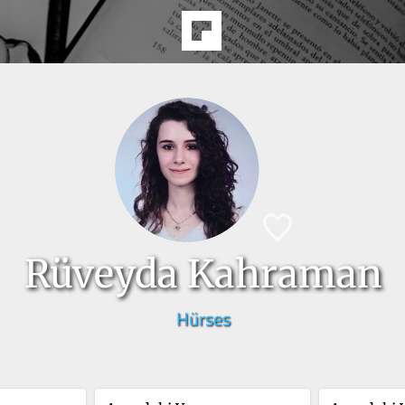
Rüveyda Kahraman
Hürses