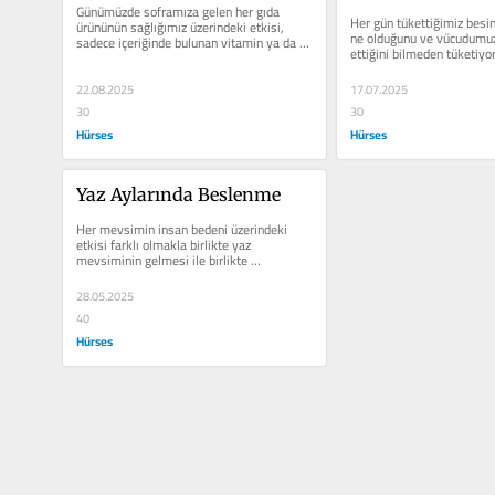
Günümüzde soframıza gelen her gıda 
glisemik yük ne
Her gün tükettiğimiz besinl
ürününün sağlığımız üzerindeki etkisi, 
ne olduğunu ve vücudumuza
sadece içeriğinde bulunan vitamin ya da 
ettiğini bilmeden tüketiyor
kalorilerle...
tükettiğimiz, her...
22.08.2025
17.07.2025
30
30
Hürses
Hürses
Yaz Aylarında Beslenme
Her mevsimin insan bedeni üzerindeki 
etkisi farklı olmakla birlikte yaz 
mevsiminin gelmesi ile birlikte 
beslenmenizde belirli değişiklikler...
28.05.2025
40
Hürses