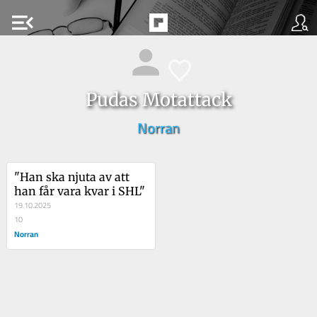
menu_open
Pudas Motattack
Norran
"Han ska njuta av att 
han får vara kvar i SHL"
19.10.2025
10
Norran