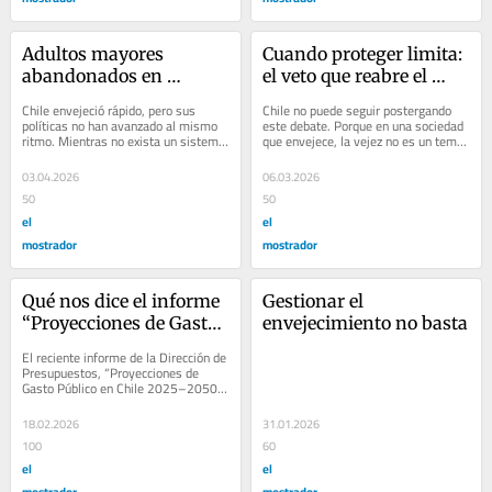
Adultos mayores 
Cuando proteger limita: 
abandonados en 
el veto que reabre el 
hospitales: una alerta 
debate sobre la vejez en 
Chile envejeció rápido, pero sus 
Chile no puede seguir postergando 
sobre una falla 
Chile
políticas no han avanzado al mismo 
este debate. Porque en una sociedad 
ritmo. Mientras no exista un sistema 
que envejece, la vejez no es un tema 
estructural
de cuidados suficientemente 
sectorial. Es un eje estructural del...
robusto,...
03.04.2026
06.03.2026
50
50
el
el
mostrador
mostrador
Qué nos dice el informe 
Gestionar el 
“Proyecciones de Gasto 
envejecimiento no basta
Público en Chile 2025–
El reciente informe de la Dirección de 
2050”: y ¿qué no nos 
Presupuestos, “Proyecciones de 
Gasto Público en Chile 2025–2050”, 
dice?
instala con claridad un dato que ya...
18.02.2026
31.01.2026
100
60
el
el
mostrador
mostrador