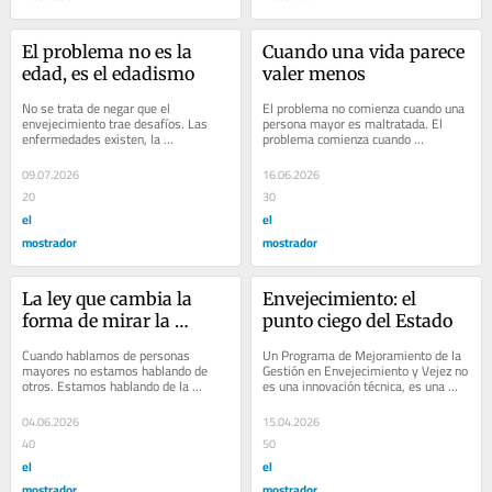
El problema no es la 
Cuando una vida parece 
edad, es el edadismo
valer menos
No se trata de negar que el 
El problema no comienza cuando una 
envejecimiento trae desafíos. Las 
persona mayor es maltratada. El 
enfermedades existen, la 
problema comienza cuando 
dependencia existe y muchas 
aceptamos que algunas vidas 
personas necesitarán apoyos. La...
merecen menos consideración...
09.07.2026
16.06.2026
20
30
el
el
mostrador
mostrador
La ley que cambia la 
Envejecimiento: el 
forma de mirar la 
punto ciego del Estado
longevidad
Cuando hablamos de personas 
Un Programa de Mejoramiento de la 
mayores no estamos hablando de 
Gestión en Envejecimiento y Vejez no 
otros. Estamos hablando de la 
es una innovación técnica, es una 
sociedad que estamos construyendo 
herramienta de transformación. 
y, si tenemos suerte, del...
Chile...
04.06.2026
15.04.2026
40
50
el
el
mostrador
mostrador