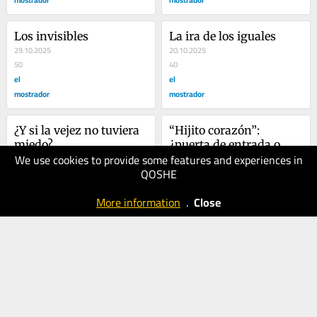
Los invisibles
La ira de los iguales
29.10.2025
20.10.2025
50
40
el
el
mostrador
mostrador
¿Y si la vejez no tuviera 
“Hijito corazón”: 
miedo?
¿puerta de entrada o 
We use cookies to provide some features and experiences in
07.10.2025
cortina de humo?
13.07.2025
QOSHE
50
50
el
el
More information
.
Close
mostrador
mostrador