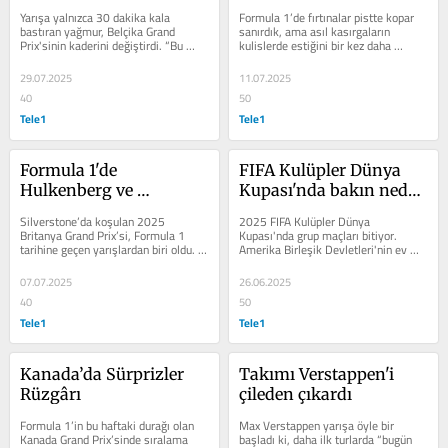
rüya sezonu
Verstappen’in parmağı 
Yarışa yalnızca 30 dakika kala 
Formula 1’de fırtınalar pistte kopar 
mı var?
bastıran yağmur, Belçika Grand 
sanırdık, ama asıl kasırgaların 
Prix'sinin kaderini değiştirdi. “Bu 
kulislerde estiğini bir kez daha 
şartlar hangi pilota yarar?” diye...
gördük. Red Bull Racing’in...
29.07.2025
11.07.2025
40
50
Tele1
Tele1
Formula 1'de 
FIFA Kulüpler Dünya 
Hulkenberg ve 
Kupası'nda bakın neden 
yağmurun günü
Türk takımı yok!
Silverstone’da koşulan 2025 
2025 FIFA Kulüpler Dünya 
Britanya Grand Prix’si, Formula 1 
Kupası'nda grup maçları bitiyor. 
tarihine geçen yarışlardan biri oldu. 
Amerika Birleşik Devletleri'nin ev 
Pistte sadece yağmur değil, dram, 
sahipliğinde dev kulüpler sahne 
kaos...
alırken,...
07.07.2025
26.06.2025
40
50
Tele1
Tele1
Kanada’da Sürprizler 
Takımı Verstappen'i 
Rüzgârı
çileden çıkardı
Formula 1’in bu haftaki durağı olan 
Max Verstappen yarışa öyle bir 
Kanada Grand Prix’sinde sıralama 
başladı ki, daha ilk turlarda “bugün 