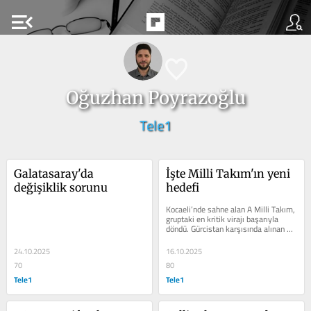
menu_open
Oğuzhan Poyrazoğlu
Tele1
Galatasaray'da 
İşte Milli Takım'ın yeni 
değişiklik sorunu
hedefi
Kocaeli’nde sahne alan A Milli Takım, 
gruptaki en kritik virajı başarıyla 
döndü. Gürcistan karşısında alınan 4-
1’lik galibiyet, sadece...
24.10.2025
16.10.2025
70
80
Tele1
Tele1