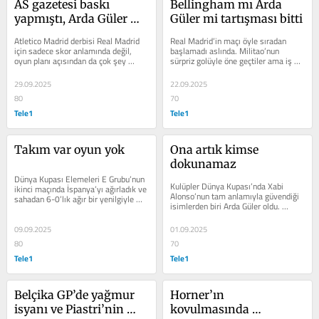
AS gazetesi baskı 
Bellingham mı Arda 
yapmıştı, Arda Güler 
Güler mi tartışması bitti
cevabı sahada verdi
Atletico Madrid derbisi Real Madrid 
Real Madrid’in maçı öyle sıradan 
için sadece skor anlamında değil, 
başlamadı aslında. Militao’nun 
oyun planı açısından da çok şey 
sürpriz golüyle öne geçtiler ama iş 
anlattı. Arda Güler, Xabi Alonso...
ceza sahasına gelince işler...
29.09.2025
22.09.2025
80
70
Tele1
Tele1
Takım var oyun yok
Ona artık kimse 
dokunamaz
Dünya Kupası Elemeleri E Grubu’nun 
Kulüpler Dünya Kupası’nda Xabi 
ikinci maçında İspanya’yı ağırladık ve 
Alonso’nun tam anlamıyla güvendiği 
sahadan 6-0’lık ağır bir yenilgiyle 
isimlerden biri Arda Güler oldu. 
ayrıldık. Skor,...
Turnuvada genç yıldızı beş kez ilk...
09.09.2025
01.09.2025
80
70
Tele1
Tele1
Belçika GP’de yağmur 
Horner’ın 
isyanı ve Piastri’nin 
kovulmasında 