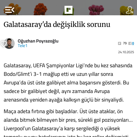
menu_open
Galatasaray'da değişiklik sorunu
Oğuzhan Poyrazoğlu
79
0
Tele1
24.10.2025
Galatasaray, UEFA Şampiyonlar Ligi’nde bu kez sahasında
Bodo/Glimt’i 3-1 mağlup etti ve uzun yıllar sonra
Avrupa’da üst üste galibiyet alma başarısını gösterdi. Bu
sadece bir galibiyet değil, aynı zamanda Avrupa
arenasında yeniden ayağa kalkışın güçlü bir sinyaliydi.
Maça adeta fırtına gibi başladılar. Üst üste ataklar, ön
alanda bitmek bilmeyen bir pres, sürekli gol pozisyonları…
Liverpool’un Galatasaray’a karşı sergilediği o yüksek
tempolu oyunu hatırlarsınız; işte bu kez roller değişmişti.