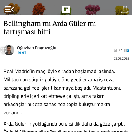
menu_open
Bellingham mı Arda Güler mi
tartışması bitti
Oğuzhan Poyrazoğlu
77
0
Tele1
22.09.2025
Real Madrid’in maçı öyle sıradan başlamadı aslında.
Militao’nun sürpriz golüyle öne geçtiler ama iş ceza
sahasına gelince işler tıkanmaya başladı. Mastantuonu
driplinglerle içeri kat etmeye çalıştı, ama takım
arkadaşlarını ceza sahasında topla buluşturmakta
zorlandı.
Arda Güler’in yokluğunda bu eksiklik daha da göze çarptı.
Öyle ki Mbappe bile sürekli geriye gelip top almak zorunda