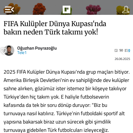
menu_open
FIFA Kulüpler Dünya Kupası'nda
bakın neden Türk takımı yok!
Oğuzhan Poyrazoğlu
50
0
Tele1
26.06.2025
2025 FIFA Kulüpler Dünya Kupası'nda grup maçları bitiyor.
Amerika Birleşik Devletleri'nin ev sahipliğinde dev kulüpler
sahne alırken, gözümüz ister istemez bir köşeye takılıyor
Türkiye’den hiç takım yok. E haliyle futbolseverin
kafasında da tek bir soru dönüp duruyor: “Biz bu
turnuvaya nasıl katılırız. Türkiye’nin futboldaki sportif alt
yapısına bakarsak biraz uzun sürecek gibi şimdilik
turnuvaya gidebilen Türk futbolcuları izleyeceğiz.