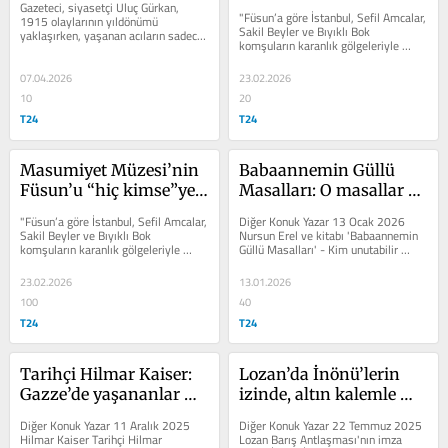
Gazeteci, siyasetçi Uluç Gürkan, 
nasıl dönüştü?
"Füsun’a göre İstanbul, Sefil Amcalar, 
1915 olaylarının yıldönümü 
Sakil Beyler ve Bıyıklı Bok 
yaklaşırken, yaşanan acıların sadece 
komşuların karanlık gölgeleriyle 
Ermenilerilere ait olmadığını,...
doluydu. Füsun’un şaştığı bir...
07.04.2026
23.02.2026
10
20
T24
T24
Masumiyet Müzesi’nin 
Babaannemin Güllü 
Füsun’u “hiç kimse”ye 
Masalları: O masallar 
nasıl dönüştü?
bizdik!
"Füsun’a göre İstanbul, Sefil Amcalar, 
Diğer Konuk Yazar 13 Ocak 2026 
Sakil Beyler ve Bıyıklı Bok 
Nursun Erel ve kitabı 'Babaannemin 
komşuların karanlık gölgeleriyle 
Güllü Masalları' - Kim unutabilir 
doluydu. Füsun’un şaştığı bir...
çocukluğunu? İster mutlu ister 
mutsuz...
23.02.2026
13.01.2026
100
40
T24
T24
Tarihçi Hilmar Kaiser: 
Lozan’da İnönü’lerin 
Gazze’de yaşananlar 
izinde, altın kalemle 
koskoca bir aparatın 
yedi dakikada atılan 
Diğer Konuk Yazar 11 Aralık 2025 
Diğer Konuk Yazar 22 Temmuz 2025 
ürünü; Netanyahu da 
imza
Hilmar Kaiser Tarihçi Hilmar 
Lozan Barış Antlaşması'nın imza 