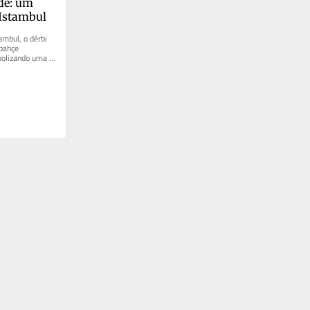
de: um 
 Istambul
mbul, o dérbi 
bahçe 
bolizando uma 
a....