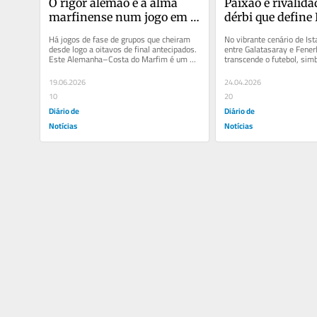
O rigor alemão e a alma 
Paixão e rivalida
marfinense num jogo em 
dérbi que define
que a história não chega 
Há jogos de fase de grupos que cheiram 
No vibrante cenário de Ista
para ganhar
desde logo a oitavos de final antecipados. 
entre Galatasaray e Fener
Este Alemanha–Costa do Marfim é um 
transcende o futebol, sim
deles. Duas seleções que...
batalha de orgulho e históri
19.06.2026
24.04.2026
10
20
Diário de
Diário de
Notícias
Notícias