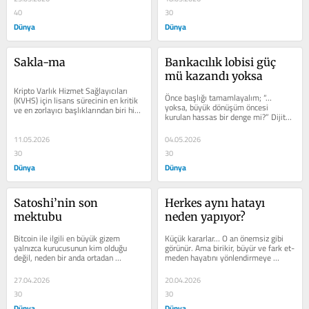
40
30
Dünya
Dünya
Sakla-ma
Bankacılık lobisi güç 
mü kazandı yoksa
Kripto Varlık Hizmet Sağlayıcıları 
Önce başlığı tamamlayalım; “… 
(KVHS) için lisans sürecinin en kritik 
yoksa, büyük dönüşüm öncesi 
ve en zorlayı­cı başlıklarından biri hiç 
kurulan hassas bir denge mi?” Dijital 
şüphesiz...
para, kripto para, nasıl...
11.05.2026
04.05.2026
30
30
Dünya
Dünya
Satoshi’nin son 
Herkes aynı hatayı 
mektubu
neden yapıyor?
Bitcoin ile ilgili en bü­yük gizem 
Küçük kararlar… O an önemsiz gibi 
yalnızca kurucusunun kim oldu­ğu 
gö­rünür. Ama birikir, büyür ve fark et­
değil, neden bir anda ortadan 
meden hayatını yönlendirmeye 
kaybolduğudur. Dünyanın finans 
başlar. Kredi kartı…...
sistemi­ni...
27.04.2026
20.04.2026
30
30
Dünya
Dünya