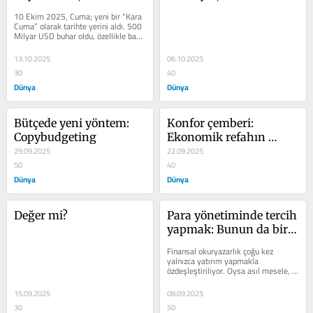
değiştirdi: 500 milyar 
gelecek vadediyor; yeni 
10 Ekim 2025, Cuma; ye­ni bir “Kara 
dolarlık ders
dönemin parolası: 
Cuma” ola­rak tarihte yerini aldı. 500 
Milyar USD buhar oldu, özellikle bazı 
Rebalancing
altcoinler­de kayıplar...
13.10.2025
06.10.2025
30
40
Dünya
Dünya
Bütçede yeni yöntem: 
Konfor çemberi: 
Copybudgeting
Ekonomik refahın 
29.09.2025
görünmeyen sınırı
22.09.2025
50
40
Dünya
Dünya
Değer mi?
Para yönetiminde tercih 
yapmak: Bunun da bir 
disiplini var
Finansal okuryazarlık çoğu kez 
yalnız­ca yatırım yapmakla 
özdeşleştiriliyor. Oysa asıl mesele, 
parayı kazanma, harca­ma ve 
yönetme...
15.09.2025
08.09.2025
30
50