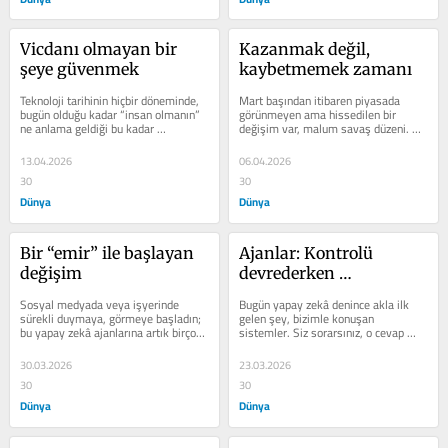
Vicdanı olmayan bir 
Kazanmak değil, 
şeye güvenmek
kaybetmemek zamanı
Teknoloji tarihinin hiçbir döneminde, 
Mart başından itibaren piyasada 
bugün olduğu kadar “insan olmanın” 
görün­meyen ama hissedilen bir 
ne anlama geldiği bu kadar 
değişim var, malum savaş düzeni. 
sorgulanmamış­tı. Vicdan, insanın...
Para hala piyasada, fır­satlar da var 
ama...
13.04.2026
06.04.2026
30
30
Dünya
Dünya
Bir “emir” ile başlayan 
Ajanlar: Kontrolü 
değişim
devrederken 
kaybettiklerimiz
Sosyal medyada veya işye­rinde 
Bugün yapay zekâ denince akla ilk 
sürekli duymaya, görmeye başladın; 
gelen şey, bizimle konuşan 
bu yapay zekâ ajanlarına artık birçok 
sistemler. Siz sorarsınız, o cevap 
işi tek bir komutla...
verir. Bir diyalog vardır ama 
sorumluluk...
30.03.2026
23.03.2026
30
30
Dünya
Dünya