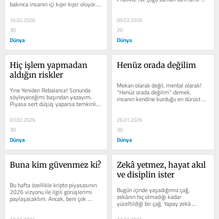
bakınca insa­nın içi kıpır kıpır oluyor. 
oluyor. Para arttıkça huzur değil,...
Endeks rekor konu­şuyor,...
16.02.2026
09.02.2026
30
20
Dünya
Dünya
Hiç işlem yapmadan 
Henüz orada değilim
aldığın riskler
Mekan olarak değil, mental olarak! 
Yine Yeniden Rebalance! Sonunda 
“Henüz orada deği­lim” demek, 
söy­leyeceğimi başından yazayım. 
insanın kendine kur­duğu en dürüst 
Piyasa sert düşüş yaparsa temkinli 
cümlelerden biri­dir bence. Bu...
olarak yapılma­sı gereken 2 
aksiyon;...
03.02.2026
26.01.2026
30
30
Dünya
Dünya
Buna kim güvenmez ki?
Zekâ yetmez, hayat akıl 
ve disiplin ister
Bu hafta özellikle kripto pi­yasasının 
Bugün içinde yaşadığımız çağ, 
2026 vizyonu ile ilgili görüşlerimi 
zekânın hiç olmadığı kadar 
paylaşacak­tım. Ancak, beni çok 
yüceltildiği bir çağ. Yapay zekâ 
rahatsız eden ve...
modelleri, otomasyon araçları, 
analiz...