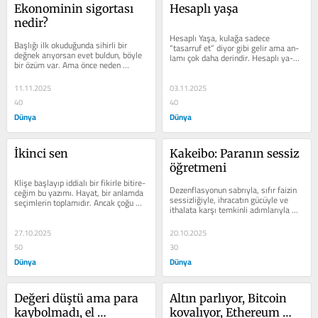
Ekonominin sigortası 
Hesaplı yaşa
nedir?
Hesaplı Yaşa, kulağa sadece 
Başlığı ilk okudu­ğunda sihirli bir 
“tasarruf et” diyor gibi gelir ama an­
değnek arıyorsan evet buldun, böy­le 
lamı çok daha de­rindir. Hesaplı ya­
bir özüm var. Ama önce neden 
şamak, kısıtlamak değil;...
bahsedi­yoruz bir anlayalım...
11.11.2025
03.11.2025
40
40
Dünya
Dünya
İkinci sen
Kakeibo: Paranın sessiz 
öğretmeni
Klişe başlayıp iddia­lı bir fikirle bitire­
Dezenflasyonun sabrıyla, sı­fır faizin 
ceğim bu yazımı. Hayat, bir anlamda 
sessizliğiyle, ih­racatın gücüyle ve 
seçimlerin toplamıdır. Ancak çoğu 
ithalata kar­şı temkinli adımlarıyla 
zaman,...
Japonya, dünyada eşi...
27.10.2025
20.10.2025
50
30
Dünya
Dünya
Değeri düştü ama para 
Altın parlıyor, Bitcoin 
kaybolmadı, el 
kovalıyor, Ethereum 