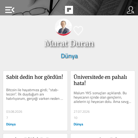
menu_open
Murat Duran
Dünya
Sabit dedin hor gördün!
Üniversitede en pahalı 
hata!
Bitcoin ile hayatı­mıza girdi; “stab­
Malum YKS sonuçları açık­landı. Bu 
lecoin”. İlk duyduğum anı 
heyecanın içinde olan gençlerin, 
hatırlıyorum, ger­çeği varken neden 
ailelerin içi heye­can dolu. Ama sevgili 
ki­min ürettiği bilinme­yen...
Aday, yeni bir yolculuğun ilk...
03.08.2026
27.07.2026
7
10
Dünya
Dünya