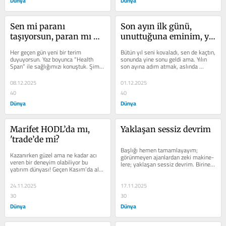
Dünya
Dünya
Sen mi paranı 
Son ayın ilk günü, 
taşıyorsun, paran mı 
unuttuğuna eminim, ya 
seni; Money Span.
sen?
Her geçen gün yeni bir terim 
Bütün yıl seni kovaladı, sen de kaçtın, 
duyuyorsun. Yaz boyunca “Health 
sonunda yine sonu geldi ama. Yılın 
Span” ile sağlığımızı konuştuk. Şimdi 
son ayına adım atmak, aslında 
sıra paramıza geldi Money Span...
sıradan bir takvim değişimi...
08.12.2025
01.12.2025
40
40
Dünya
Dünya
Marifet HODL’da mı, 
Yaklaşan sessiz devrim
'trade’de mi?
Başlığı hemen ta­mamlayayım; 
Kazanırken güzel ama ne kadar acı 
görünmeyen ajan­lardan zeki makine­
veren bir de­neyim olabiliyor bu 
lere; yaklaşan sessiz devrim. Birine 
yatırım dünyası! Geçen Kasım’da al­
bir konuyu anlatıyorsun, ama...
dığın bir miktar Bitcoin, yıl...
24.11.2025
17.11.2025
30
30
Dünya
Dünya