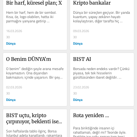
Bir harf, küresel plan; X
Kripto bankalar
Hem bir harf, hem de bir sem­bol. 
Dünya bir süreçten geçiyor. Bir yanda 
Kısa, öz, logo olabilen, hatta iki 
kuantum, yapay zekânın hayatı 
parmağını yanyana geti­rip 
kolaylaştıran, diğer ta­rafta hiç 
gösterebileceğin kolaylıkta ifa­de...
istenmeyen anlaşmazlıklar ve...
16.03.2026
09.03.2026
30
30
Dünya
Dünya
O Benim DÜNYA’m
BIST AI
O benim” dediğin şeyle arana me­safe 
Borsada neden endeks vardır? Çünkü 
koyamazsın. Ona dışarıdan 
piyasa, tek tek hisselerin 
bakmazsın; içinde yaşarsın. Bir şeye 
gürültüsünden ibaret de­ğildir. 
“benim” di­yebilmek için önce...
Endeks, karmaşayı sadeleştirir; 
dağınık...
02.03.2026
23.02.2026
30
30
Dünya
Dünya
BIST uçtu, kripto 
Rota yeniden …
çırpınıyor, beklenti ise…
Para biriktiğinde insanın içi 
Son haftalarda tablo ilginç. Borsa 
rahatlamalı, değil mi? Teoride öyle. 
İstanbul adeta kanatlandı; rakamlara 
Pratikte ise çoğu zaman tam tersi 