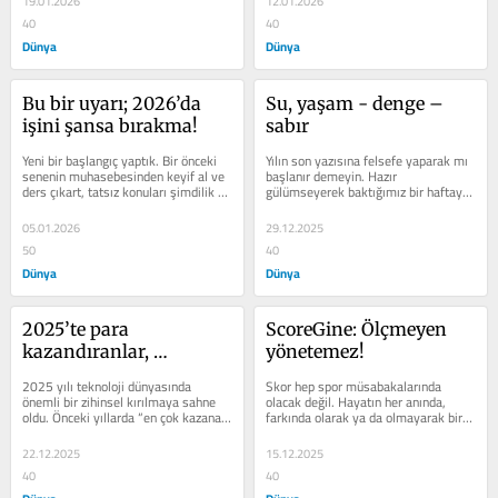
19.01.2026
12.01.2026
40
40
Dünya
Dünya
Bu bir uyarı; 2026’da 
Su, yaşam - denge – 
işini şansa bırakma!
sabır
Yeni bir başlangıç yaptık. Bir önceki 
Yılın son yazısına felsefe yaparak mı 
senenin muhasebesinden keyif al ve 
başla­nır demeyin. Hazır 
ders çıkart, tatsız konuları şimdilik 
gülümseyerek baktığı­mız bir haftaya 
temkinli olmak için fırsat...
başlıyoruz, metaforu herkesin...
05.01.2026
29.12.2025
50
40
Dünya
Dünya
2025’te para 
ScoreGine: Ölçmeyen 
kazandıranlar, 
yönetemez!
başkalarının para 
2025 yılı teknoloji dünyasın­da 
Skor hep spor müsabakalarında 
kazanmasını 
önemli bir zihinsel kırıl­maya sahne 
olacak de­ğil. Hayatın her anında, 
oldu. Önceki yıllar­da “en çok kazanan 
farkında olarak ya da olmayarak bir 
sağlayanlardı
şirketler”...
karar veririz ve her karar ar­kamızda...
22.12.2025
15.12.2025
40
40