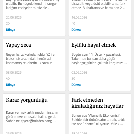
olabilir. Bu köşede kendimi sorgu­
biraz altı veya üstü olabilir ama fark 
ladığım endişelerimi sizinle 
etmez. Bu haftanın ve hatta son 2 
paylaşma­ya gayret ediyorum....
haftadır dünya yatırım...
22.06.2026
16.06.2026
20
40
Dünya
Dünya
Yapay zeca
Eylülü hayal etmek
Geçen hafta korkulan oldu. YZ ile 
Bugün ayın 1’i. Üstelik pazartesi. 
blokzin­cir arasındaki henüz adı 
Tak­vimde bundan daha güçlü 
konmamış reka­betin ilk somut 
başlangıç günleri çok sık karşımıza 
muharebesi yaşandı, YZ ağır bastı. 
çıkmaz. Bir ayın ilk günü,...
2016...
08.06.2026
02.06.2026
40
30
Dünya
Dünya
Karar yorgunluğu
Fark etmeden 
kiraladığımız hayatlar
Karar vermek artık modern insanın 
Bunun adı; “Abonelik Eko­nomisi”. 
görünmeyen me­saisi haline geldi. 
Eskiden bir ürünü satın alırdık, artık 
Sabah ne gi­yeceğimizden hangi 
ise ona “abo­ne” oluyoruz. Müzik 
kahveyi içeceğimize, hangi 
dinlemek için aylık...
uygulama­ya...
25.05.2026
18.05.2026