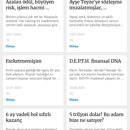
Azalan ödül, büyüyen 
Ayşe Teyze’ye sözleşme 
risk, işlem hacmi 
imzalatmışlar, 
artmalı!
‘akıllı’ymış
Bitcoin yıllarca çok net bir hikayeyle 
Yapay zekâ, blokzincir ve akıllı 
anla­tıldı: Her halving ile madencilere 
kontratlar finans dünyasını sessiz 
verilen ödül azalacak, piyasaya giren 
ama köklü bir şekilde dönüştürüyor. 
yeni arz darala­cak ve bu...
Bugün hisse senedi alırken...
20.07.2026
13.07.2026
10
10
Dünya
Dünya
Farketmemişim
D.E.P.T.H. finansal DNA
Kırklı yaşlara geldiğinde ilginç bir şey 
Derin. Ne kadar, nerede? Hesaplı Ya­
fark edersin. Yıllardır tanıdığın in­
şa’mak için kişinin kendisini tanı­ması 
sanların bazıları sessizce büyük bir 
lazım. DEPTH maalesef yabancı bir 
yol almıştır....
kelime, ancak hem kelime...
07.07.2026
29.06.2026
20
20
Dünya
Dünya
6 ay vadeli bol sıfırlı 
5 trilyon dolar! Bu adam 
kazanç
bize ne satıyor?
Başlığı okuyunca iştahını kabartmış 
Öncelikle rakam tam beş olmaya­bilir, 