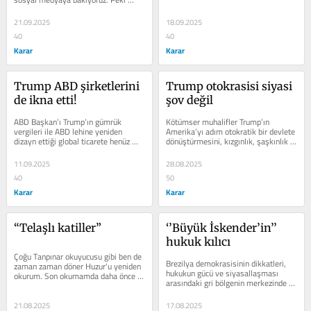
muhalefet anlayışı olmuştur. 
internette oluşan kanaat ya da 
Toplumun...
tepkilerin ne...
21.09.2025
18.09.2025
40
40
Karar
Karar
Trump ABD şirketlerini 
Trump otokrasisi siyasi 
de ikna etti!
şov değil
ABD Başkan’ı Trump’ın gümrük 
Kötümser muhalifler Trump’ın 
vergileri ile ABD lehine yeniden 
Amerika’yı adım otokratik bir devlete 
dizayn ettiği global ticarete henüz 
dönüştürmesini, kızgınlık, şaşkınlık 
dünyadan ciddi bir cevap gelmedi. 
ve korkuyla izliyor. Trump...
Trump,...
11.09.2025
28.08.2025
40
50
Karar
Karar
“Telaşlı katiller”
‘’Büyük İskender’in’’ 
hukuk kılıcı
Çoğu Tanpınar okuyucusu gibi ben de 
Brezilya demokrasisinin dikkatleri, 
zaman zaman döner Huzur‘u yeniden 
hukukun gücü ve siyasallaşması 
okurum. Son okumamda daha önce 
arasındaki gri bölgenin merkezinde 
altını çizmediğime hayret ettiğim...
bulunan Alexandre de Moraes’in...
21.08.2025
17.08.2025