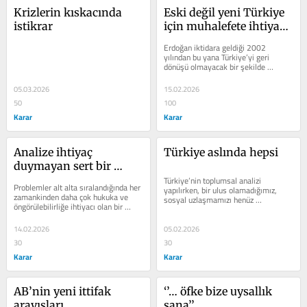
Krizlerin kıskacında 
Eski değil yeni Türkiye 
istikrar
için muhalefete ihtiyaç 
var
Erdoğan iktidara geldiği 2002 
yılından bu yana Türkiye’yi geri 
dönüşü olmayacak bir şekilde 
değiştirdi. Muhalefetse bu değişimi 
yok...
05.03.2026
15.02.2026
50
100
Karar
Karar
Analize ihtiyaç 
Türkiye aslında hepsi
duymayan sert bir 
mücadele dönemi
Türkiye’nin toplumsal analizi 
Problemler alt alta sıralandığında her 
yapılırken, bir ulus olamadığımız, 
zamankinden daha çok hukuka ve 
sosyal uzlaşmamızı henüz 
öngörülebilirliğe ihtiyacı olan bir 
sağlayamadığımız ön kabulünden 
ülkenin tam aksine ikisinden de...
hareket...
14.02.2026
05.02.2026
30
30
Karar
Karar
AB’nin yeni ittifak 
‘’… öfke bize uysallık 
arayışları
sana’’