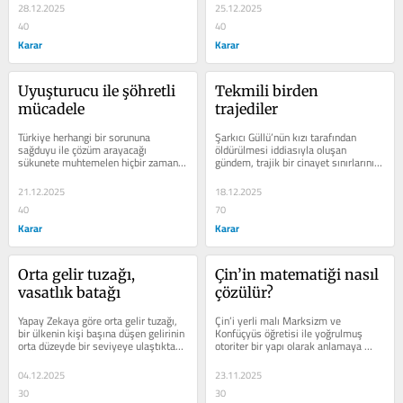
dünyada,...
son...
28.12.2025
25.12.2025
40
40
Karar
Karar
Uyuşturucu ile şöhretli 
Tekmili birden 
mücadele
trajediler
Türkiye herhangi bir sorununa 
Şarkıcı Güllü’nün kızı tarafından 
sağduyu ile çözüm arayacağı 
öldürülmesi iddiasıyla oluşan 
sükunete muhtemelen hiçbir zaman 
gündem, trajik bir cinayet sınırlarını 
ulaşamayacak. Kervan, şayet günün 
çoktan aşarak,...
birinde...
21.12.2025
18.12.2025
40
70
Karar
Karar
Orta gelir tuzağı, 
Çin’in matematiği nasıl 
vasatlık batağı
çözülür?
Yapay Zekaya göre orta gelir tuzağı, 
Çin’i yerli malı Marksizm ve 
bir ülkenin kişi başına düşen gelirinin 
Konfüçyüs öğretisi ile yoğrulmuş 
orta düzeyde bir seviyeye ulaştıktan 
otoriter bir yapı olarak anlamaya 
sonra, düşük gelirli...
çalışmak, bu yeni süper gücün...
04.12.2025
23.11.2025
30
30