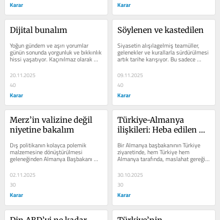
Karar
Karar
Dijital bunalım
Söylenen ve kastedilen
Yoğun gündem ve aşırı yorumlar 
Siyasetin alışılagelmiş teamüller, 
günün sonunda yorgunluk ve bıkkınlık 
gelenekler ve kurallarla sürdürülmesi 
hissi yaşatıyor. Kaçınılmaz olarak 
artık tarihe karışıyor. Bu sadece 
sosyal medyanın ‘’ilgi...
Türkiye’ye mahsus bir şey...
20.11.2025
09.11.2025
40
40
Karar
Karar
Merz’in valizine değil 
Türkiye-Almanya 
niyetine bakalım
ilişkileri: Heba edilen 
potansiyeller
Dış politikanın kolayca polemik 
Bir Almanya başbakanının Türkiye 
malzemesine dönüştürülmesi 
ziyaretinde, hem Türkiye hem 
geleneğinden Almanya Başbakanı 
Almanya tarafında, maslahat gereği 
Friedrich Merz de nasibini aldı. 
istediğini söyleyemeyen liderler 
Merz’in...
fikri,...
02.11.2025
30.10.2025
30
30
Karar
Karar