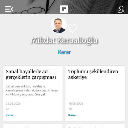
menu_open
Mikdat Karaalioğlu
Karar
Sanal hayallerle acı 
Toplumu şekillendiren 
gerçeklerin çarpışması
askeriye
Sanal gerçekliğin, realiteyle 
karşılaşmasından doğan büyük hayal 
kırıklığını yaşıyoruz. Sosyal 
medyanın algılar üzerindeki domine...
21.06.2026
18.06.2026
20
20
Karar
Karar