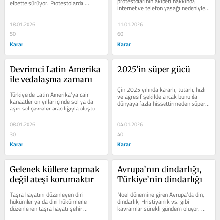
protestolarının akıbeti hakkında 
elbette sürüyor. Protestolarda 
internet ve telefon yasağı nedeniyle 
binlerce kişi hayatını kaybetti. Hem...
fazla sağlıklı bilgi...
18.01.2026
11.01.2026
50
60
Karar
Karar
Devrimci Latin Amerika 
2025’in süper gücü
ile vedalaşma zamanı
Çin 2025 yılında kararlı, tutarlı, hızlı 
Türkiye’de Latin Amerika’ya dair 
ve agresif şekilde ancak bunu da 
kanaatler on yıllar içinde sol ya da 
dünyaya fazla hissettirmeden süper 
aşırı sol çevreler aracılığıyla oluştu. 
bir güç haline geldi....
Efsaneleştirilen Che...
08.01.2026
04.01.2026
30
40
Karar
Karar
Gelenek küllere tapmak 
Avrupa’nın dindarlığı, 
değil ateşi korumaktır
Türkiye’nin dindarlığı
Taşra hayatını düzenleyen dini 
Noel dönemine giren Avrupa’da din, 
hükümler ya da dini hükümlerle 
dindarlık, Hristiyanlık vs. gibi 
düzenlenen taşra hayatı şehir 
kavramlar sürekli gündem oluyor. 
hayatında, hele globalleşen 
İnsanların dinle olan ilişkilerinde 