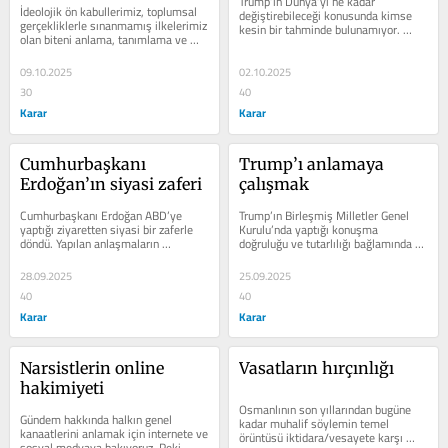
Trump’ın Dünya’yı ne kadar 
İdeolojik ön kabullerimiz, toplumsal 
değiştirebileceği konusunda kimse 
gerçekliklerle sınanmamış ilkelerimiz 
kesin bir tahminde bulunamıyor. 
olan biteni anlama, tanımlama ve 
Trump’ın daha önce popülist bir 
çözme konusunda yetersiz...
liderin...
09.10.2025
02.10.2025
30
40
Karar
Karar
Cumhurbaşkanı 
Trump’ı anlamaya 
Erdoğan’ın siyasi zaferi
çalışmak
Cumhurbaşkanı Erdoğan ABD’ye 
Trump’ın Birleşmiş Milletler Genel 
yaptığı ziyaretten siyasi bir zaferle 
Kurulu’nda yaptığı konuşma 
döndü. Yapılan anlaşmaların 
doğruluğu ve tutarlılığı bağlamında 
Türkiye’nin aleyhine olduğu,...
değil, vermek istediği mesaj...
28.09.2025
25.09.2025
40
40
Karar
Karar
Narsistlerin online 
Vasatların hırçınlığı
hakimiyeti
Osmanlının son yıllarından bugüne 
Gündem hakkında halkın genel 
kadar muhalif söylemin temel 
kanaatlerini anlamak için internete ve 
örüntüsü iktidara/vesayete karşı 
sosyal medyaya bakıyoruz. Peki 