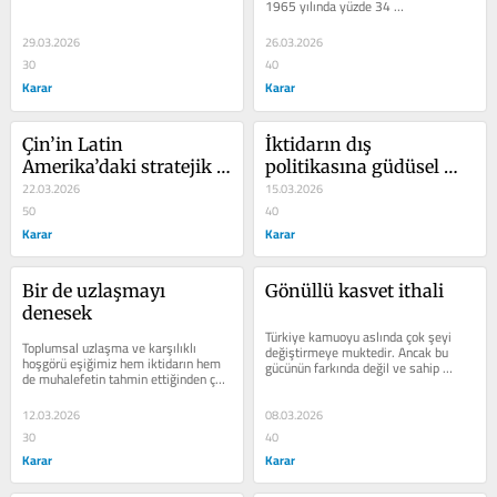
1965 yılında yüzde 34 
seviyesindeydi. 1985’den itibaren 
(yüzde 53)...
29.03.2026
26.03.2026
30
40
Karar
Karar
Çin’in Latin 
İktidarın dış 
Amerika’daki stratejik 
politikasına güdüsel 
savaşı
22.03.2026
tepki
15.03.2026
50
40
Karar
Karar
Bir de uzlaşmayı 
Gönüllü kasvet ithali
denesek
Türkiye kamuoyu aslında çok şeyi 
Toplumsal uzlaşma ve karşılıklı 
değiştirmeye muktedir. Ancak bu 
hoşgörü eşiğimiz hem iktidarın hem 
gücünün farkında değil ve sahip 
de muhalefetin tahmin ettiğinden çok 
olduğu gücü ideolojik saplantılar ile...
daha ulaşılabilir bir düzeyde....
12.03.2026
08.03.2026
30
40
Karar
Karar