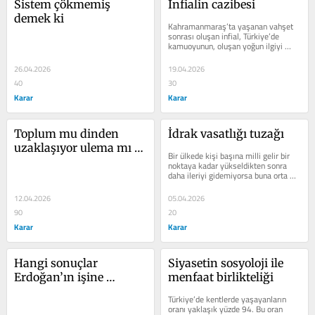
Sistem çökmemiş 
İnfialin cazibesi
demek ki
Kahramanmaraş’ta yaşanan vahşet 
sonrası oluşan infial, Türkiye’de 
kamuoyunun, oluşan yoğun ilgiyi 
kendisine bir fayda sağlama 
motivasyonu...
26.04.2026
19.04.2026
40
30
Karar
Karar
Toplum mu dinden 
İdrak vasatlığı tuzağı
uzaklaşıyor ulema mı 
Bir ülkede kişi başına milli gelir bir 
toplumdan?
noktaya kadar yükseldikten sonra 
daha ileriyi gidemiyorsa buna orta 
gelir tuzağı deniyor. Yani yüksek...
12.04.2026
05.04.2026
90
20
Karar
Karar
Hangi sonuçlar 
Siyasetin sosyoloji ile 
Erdoğan’ın işine 
menfaat birlikteliği
yarıyor?
Türkiye’de kentlerde yaşayanların 
oranı yaklaşık yüzde 94. Bu oran 