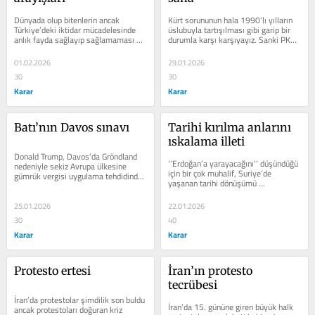
Dünyada olup bitenlerin ancak 
Kürt sorununun hala 1990’lı yılların 
Türkiye’deki iktidar mücadelesinde 
üslubuyla tartışılması gibi garip bir 
anlık fayda sağlayıp sağlamaması 
durumla karşı karşıyayız. Sanki PKK 
üzerinden değerlendiriyoruz. 
silahlı mücadele...
Bundan...
01.02.2026
29.01.2026
30
30
Karar
Karar
Batı’nın Davos sınavı
Tarihi kırılma anlarını 
ıskalama illeti
Donald Trump, Davos’da Gröndland 
‘’Erdoğan’a yarayacağını‘‘ düşündüğü 
nedeniyle sekiz Avrupa ülkesine 
için bir çok muhalif, Suriye’de 
gümrük vergisi uygulama tehdidinden 
yaşanan tarihi dönüşümü 
vazgeçtiğini açıklayarak gerilimi...
değersizleştirecek,...
25.01.2026
22.01.2026
30
40
Karar
Karar
Protesto ertesi
İran’ın protesto 
tecrübesi
İran’da protestolar şimdilik son buldu 
İran’da 15. gününe giren büyük halk 
ancak protestoları doğuran kriz 