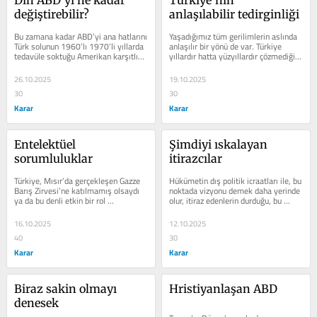
Din ABD’yi ne kadar 
Türkiye’nin 
değiştirebilir?
anlaşılabilir tedirginliği
Bu zamana kadar ABD’yi ana hatlarını 
Yaşadığımız tüm gerilimlerin aslında 
Türk solunun 1960’lı 1970’li yıllarda 
anlaşılır bir yönü de var. Türkiye 
tedavüle soktuğu Amerikan karşıtlığı 
yıllardır hatta yüzyıllardır çözmediği 
üzerinden okuduk....
sorunlarla,...
26.10.2025
19.10.2025
30
30
Karar
Karar
Entelektüel 
Şimdiyi ıskalayan 
sorumluluklar
itirazcılar
Türkiye, Mısır’da gerçekleşen Gazze 
Hükümetin dış politik icraatları ile, bu 
Barış Zirvesi’ne katılmamış olsaydı 
noktada vizyonu demek daha yerinde 
ya da bu denli etkin bir rol 
olur, itiraz edenlerin durduğu, bu 
üstlenmeseydi hükümete...
noktada kaldığı demek daha...
16.10.2025
12.10.2025
40
30
Karar
Karar
Biraz sakin olmayı 
Hristiyanlaşan ABD
denesek