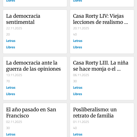
Libres
Libres
La democracia 
Casa Rorty LIV: Viejas 
sentimental
lecciones de realismo 
22.11.2025
político
20.11.2025
20
40
Letras
Letras
Libres
Libres
La democracia ante la 
Casa Rorty LIII. La niña 
guerra de las opiniones
se hace monja o el 
13.11.2025
laberinto de la 
06.11.2025
70
autonomía personal
30
Letras
Letras
Libres
Libres
El año pasado en San 
Posliberalismo: un 
Francisco
retrato de familia
02.11.2025
01.11.2025
30
40
Letras
Letras