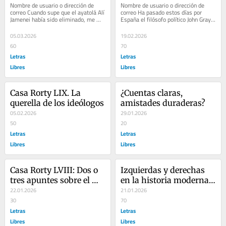
Nombre de usuario o dirección de 
Nombre de usuario o dirección de 
crítica de Occidente
correo Cuando supe que el ayatolá Alí 
correo Ha pasado estos días por 
Jamenei había sido eliminado, me 
España el filósofo político John Gray, 
acordé del iraní. Yo vivía por aquel...
a quien los medios han presentado 
como...
05.03.2026
19.02.2026
60
70
Letras
Letras
Libres
Libres
Casa Rorty LIX. La 
¿Cuentas claras, 
querella de los ideólogos
amistades duraderas?
05.02.2026
29.01.2026
50
20
Letras
Letras
Libres
Libres
Casa Rorty LVIII: Dos o 
Izquierdas y derechas 
tres apuntes sobre el 
en la historia moderna 
nuevo desorden 
22.01.2026
española
21.01.2026
mundial
30
70
Letras
Letras
Libres
Libres