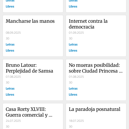
Letras
Letras
Libres
Libres
Mancharse las manos
Internet contra la 
democracia
08.09.2025
01.09.2025
30
30
Letras
Letras
Libres
Libres
Bruno Latour: 
No mueras posibilidad: 
Perplejidad de Samsa
sobre Ciudad Princesa 
07.08.2025
de Marina Garcés
01.08.2025
30
30
Letras
Letras
Libres
Libres
Casa Rorty XLVIII: 
La paradoja posnatural
Guerra comercial y 
globalización en clave 
24.07.2025
18.07.2025
cosmopolita
30
30