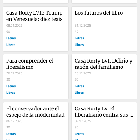
Casa Rorty LVII: Trump 
Los futuros del libro
en Venezuela: diez tesis
08.01.2026
31.12.2025
60
40
Letras
Letras
Libres
Libres
Para comprender el 
Casa Rorty LVI. Delirio y 
liberalismo
razón del familismo
26.12.2025
18.12.2025
20
50
Letras
Letras
Libres
Libres
El conservador ante el 
Casa Rorty LV: El 
espejo de la modernidad
liberalismo contra sus 
06.12.2025
mistificadores
04.12.2025
30
30
Letras
Letras