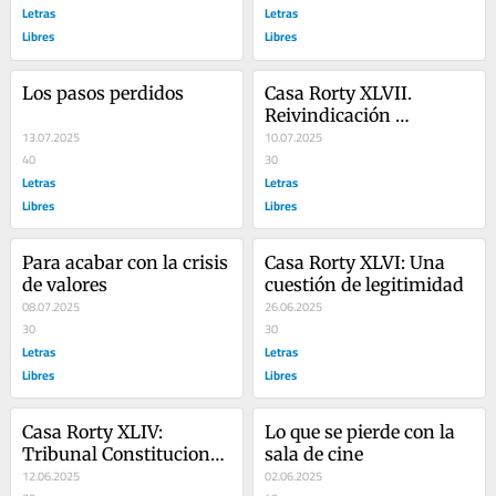
Letras
Letras
Libres
Libres
Los pasos perdidos
Casa Rorty XLVII. 
Reivindicación 
13.07.2025
intempestiva del 
10.07.2025
40
turismo global
30
Letras
Letras
Libres
Libres
Para acabar con la crisis 
Casa Rorty XLVI: Una 
de valores
cuestión de legitimidad
08.07.2025
26.06.2025
30
30
Letras
Letras
Libres
Libres
Casa Rorty XLIV: 
Lo que se pierde con la 
Tribunal Constitucional, 
sala de cine
ley de amnistía y 
12.06.2025
02.06.2025