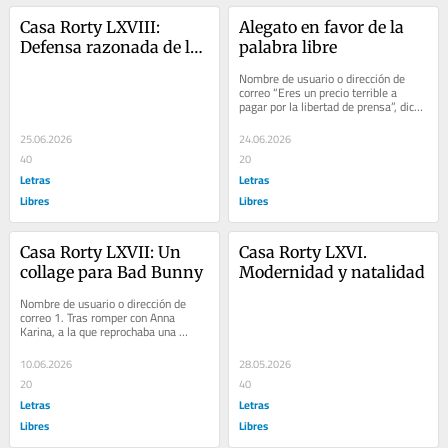
Casa Rorty LXVIII: 
Alegato en favor de la 
Defensa razonada de la 
palabra libre
hipocresía liberal
Nombre de usuario o dirección de 
correo “Eres un precio terrible a 
pagar por la libertad de prensa”, dice 
un editor neoyorquino al famoso 
Walter...
25.06.2026
24.06.2026
40
20
Letras
Letras
Libres
Libres
Casa Rorty LXVII: Un 
Casa Rorty LXVI. 
collage para Bad Bunny
Modernidad y natalidad
Nombre de usuario o dirección de 
correo 1. Tras romper con Anna 
Karina, a la que reprochaba una 
frivolidad inducida por la cultura 
consumista de...
10.06.2026
28.05.2026
20
40
Letras
Letras
Libres
Libres