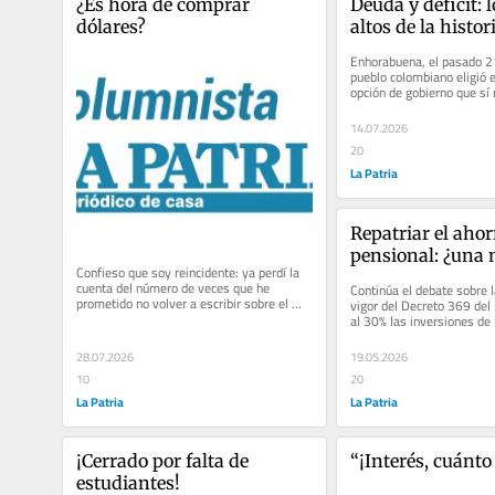
¿Es hora de comprar 
Deuda y déficit: l
dólares?
altos de la histor
Enhorabuena, el pasado 21 
pueblo colombiano eligió en
opción de gobierno que sí 
instituciones democráticas
14.07.2026
20
La Patria
Repatriar el ahorr
pensional: ¿una 
Confieso que soy reincidente: ya perdí la 
conveniente?
cuenta del número de veces que he 
Continúa el debate sobre l
prometido no volver a escribir sobre el 
vigor del Decreto 369 del 
dólar, pero la verdad es que no...
al 30% las inversiones de 
pensiones en el exterior....
28.07.2026
19.05.2026
10
20
La Patria
La Patria
¡Cerrado por falta de 
“¡Interés, cuánto
estudiantes!