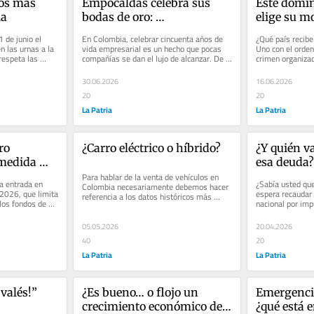
os más 
Empocaldas celebra sus 
Este domin
ia
bodas de oro: 
elige su m
¡Felicitaciones!
de junio el 
En Colombia, celebrar cincuenta años de 
¿Qué país recibe
 las urnas a la 
vida empresarial es un hecho que pocas 
Uno con el orden
respeta las 
compañías se dan el lujo de alcanzar. De 
crimen organizad
;...
acuerdo con un reciente...
de su potencial, i
30.06.2026
16.06.2026
20
20
La Patria
La Patria
o 
¿Carro eléctrico o híbrido?
¿Y quién va
medida 
esa deuda?
Para hablar de la venta de vehículos en 
a entrada en 
¿Sabía usted qu
Colombia necesariamente debemos hacer 
2026, que limita 
espera recaudar 
referencia a los datos históricos más 
los fondos de 
nacional por impu
representativos del sector...
deberá destinar 
05.05.2026
20.04.2026
40
20
La Patria
La Patria
 valés!”
¿Es bueno… o flojo un 
Emergenci
crecimiento económico del 
¿qué está 