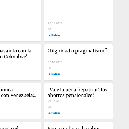
preocupa
27.01.2026
90
La Patria
pasando con la 
¿Dignidad o pragmatismo?
en Colombia?
07.10.2025
50
La Patria
ómica 
¿Vale la pena 'repatriar' los 
 con Venezuela: 
ahorros pensionales?
 posible, pero 
29.07.2025
a!
40
La Patria
pacto el 
Pan para hoy y hambre 