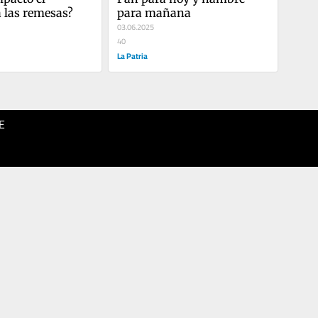
 las remesas?
para mañana
03.06.2025
40
La Patria
E