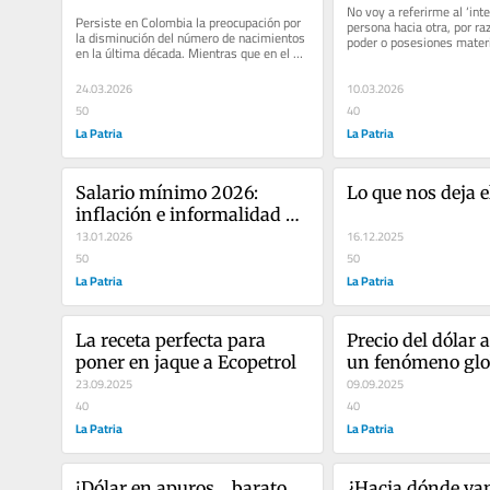
No voy a referirme al ‘inte
Persiste en Colombia la preocupación por 
persona hacia otra, por raz
la disminución del número de nacimientos 
poder o posesiones materi
en la última década. Mientras que en el 
Tristemente, un comportam
2015 nacían, en...
24.03.2026
10.03.2026
50
40
La Patria
La Patria
Salario mínimo 2026: 
Lo que nos deja e
inflación e informalidad 
por decreto
13.01.2026
16.12.2025
50
50
La Patria
La Patria
La receta perfecta para 
Precio del dólar a 
poner en jaque a Ecopetrol
un fenómeno glo
23.09.2025
09.09.2025
40
40
La Patria
La Patria
¡Dólar en apuros… barato 
¿Hacia dónde van