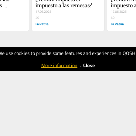
 
impuesto a las remesas?
impuesto a
17.06.2025
17.06.2025
40
40
La Patria
La Patria
We use cookies to provide some features and experiences in QOSH
More information
.
Close