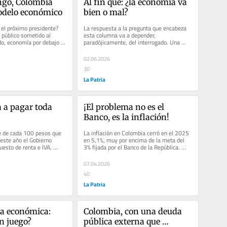
go, Colombia 
Al fin qué: ¿la economía va 
odelo económico
bien o mal?
 el próximo presidente? 
La respuesta a la pregunta que encabeza 
 público sometido al 
esta columna va a depender, 
o, economía por debajo 
paradójicamente, del interrogado. Una 
nflación...
familia típica colombiana, cuyo jefe de...
02.06.2026
30
La Patria
 a pagar toda 
¡El problema no es el 
Banco, es la inflación!
e de cada 100 pesos que 
La inflación en Colombia cerró en el 2025 
este año el Gobierno 
en 5,1%, muy por encima de la meta del 
esto de renta e IVA, 
3% fijada por el Banco de la República. 
39 pesos a...
Pero lo más preocupante...
07.04.2026
40
La Patria
a económica: 
Colombia, con una deuda 
en juego?
pública externa que 