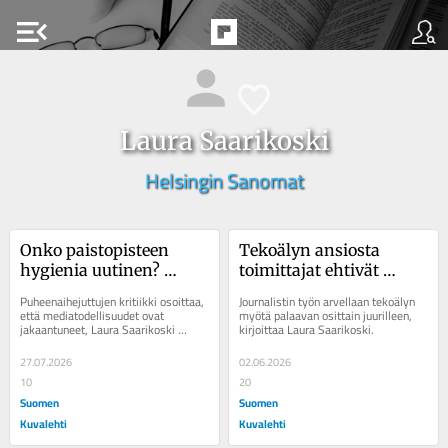
menu_open
Laura Saarikoski
Helsingin Sanomat
Onko paistopisteen 
Tekoälyn ansiosta 
hygienia uutinen? 
toimittajat ehtivät 
Riippuu iästä ja 
kohdata enemmän 
Puheenaihejuttujen kritiikki osoittaa, 
Journalistin työn arvellaan tekoälyn 
sukupuolesta
ihmisiä, arveli Ylen 
että mediatodellisuudet ovat 
myötä palaavan osittain juurilleen, 
jakaantuneet, Laura Saarikoski 
kirjoittaa Laura Saarikoski.
päätoimittaja
kirjoittaa.
27.07.2026
02.06.2026
10
20
Suomen
Suomen
Kuvalehti
Kuvalehti