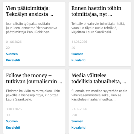
Ylen päätoimittaja: 
Ennen haettiin töihin 
Tekoälyn ansiosta 
toimittajaa, nyt 
toimittajat ehtivät 
algoritmianalyytikkoa
Journalistin työ palaa osittain 
Tekoäly ei vain vie toimittajan töitä, 
kohdata enemmän 
juurilleen, ennustaa Ylen vastaava 
vaan luo täysin uusia tehtäviä, 
päätoimittaja Panu Pokkinen.
kirjoittaa Laura Saarikoski.
ihmisiä
01.06.2026
11.05.2026
20
40
Suomen
Suomen
Kuvalehti
Kuvalehti
Follow the money – 
Media välttelee 
tutkivan journalismin 
todellisia tabuaiheita, 
ohjenuora koskee myös 
mutta maahanmuutto 
Ehdotan kaikkiin toimittajakouluihin 
Suomalaista mediaa syytetään usein 
journalismia itseään
ei ole yksi niistä
pakollisia bisnesopintoja, kirjoittaa 
vihervasemmistolaiseksi, kun se 
Laura Saarikoski.
käsittelee maahanmuuttoa, 
kasvisruokaa tai sek­
suaalivähemmistöjä. Logiikka...
30.03.2026
23.02.2026
30
250
Suomen
Suomen
Kuvalehti
Kuvalehti