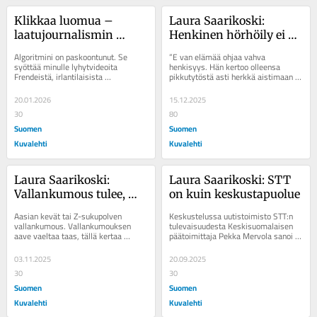
Klikkaa luomua – 
Laura Saarikoski: 
laatujournalismin 
Henkinen hörhöily ei 
pitäisi nyt äkkiä 
ole enää harmitonta
Algoritmini on paskoontunut. Se 
”E van elämää ohjaa vahva 
erottautua 
syöttää minulle lyhytvideoita 
henkisyys. Hän kertoo olleensa 
Frendeistä, irlantilaisista 
pikkutytöstä asti herkkä aistimaan 
tekoälytauhkasta
steppaajista ja intialaisista standup-
energioita ja avoin näkymättömälle...
koomikoista, koska...
20.01.2026
15.12.2025
30
80
Suomen
Suomen
Kuvalehti
Kuvalehti
Laura Saarikoski: 
Laura Saarikoski: STT 
Vallankumous tulee, 
on kuin keskustapuolue
mutta onko se tällä 
Aasian kevät tai Z-sukupolven 
Keskustelussa uutistoimisto STT:n 
kertaa hyvä vai huono?
vallanku­mous. Vallankumouksen 
tulevaisuudesta Keskisuomalaisen 
aave vaeltaa taas, tällä kertaa 
päätoimittaja Pekka Mervola sanoi 
Aasian halki. Protestit ovat 
ääneen sen, mitä muut eivät. ”STT 
levinneet...
tekee...
03.11.2025
20.09.2025
30
30
Suomen
Suomen
Kuvalehti
Kuvalehti