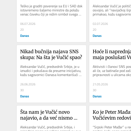
sahranu Hamneija?
na navodnu izjav
Teško je graditi poverenje sa EU i SAD dok 
Aleksandar Vučić je politi
Kokeze da se Ale
istovremeno šaljemo ministre da polažu 
osvojio, ali “navijačkoj šipk
venac čoveku čiji je režim simbol svega 
primakao, kažu sagovornic
Vučić plaši „trib
protiv čega se Zapad...
dodaju da...
06.07.2026
02.07.2026
20
20
Danas
Danas
Nikad bučnija najava SNS 
Hoće li naprednjac
skupa: Na šta je Vučić spao?
maja poslušati Vu
skloniti se od „na
Aleksandar Vučić, predsednik Srbije, je u 
Aktivisti i članovi SNS pos
budala“?
iznudici i pokušava da preuzme inicijativu, 
ali će, uz batinaše pod zašt
kažu sagovornici Danasa komentarišući 
pripravnosti u ulicama oko S
nikad jaču kampanju...
Ćacilendu, i već...
26.06.2026
21.05.2026
30
30
Danas
Danas
Šta nam je Vučić novo 
Ko je Peter Mađar
najavio, a da već nismo 
Vučićevim redov
čuli?
Aleksandar Vučić, predsednik Srbije, i 
“Srpski Peter Mađar” u re