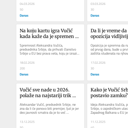
04.03.2026
03.03.2026
50
30
Danas
Danas
Na koju kartu igra Vučić 
Da li je vreme da 
kada kaže da je spremen da 
opozicija vidljivij
se odrekne veta za članstvo 
proteste i bude šti
Spremnost Aleksandra Vučića, 
Opozicija je spremna da na
u EU?
studentima?
predsednika Srbije, da prihvati članstvo 
od prvog dana, bude u prv
Srbije u EU bez prava veta, koju je izrazio 
zaštita studenata na njho
za nemački FAZ, samo je nastavak...
od nasilja režima. Ali za...
18.02.2026
17.02.2026
200
30
Danas
Danas
Vučić sve nade u 2026. 
Kako je Vučić Srbi
polaže na najstariji trik 
postavio zamku?
autokrata širom sveta koji 
Aleksandar Vučić, predsednik Srbije, ne 
Ideja Aleksandra Vučića, p
bi mogao da mu se obije o 
zna da li će ponovo biti premijer, ljut je jer 
Srbije, o zajedničkom ulas
deo javnosti smatra da je to već 
Zapadnog Balkana u EU je 
glavu
isplanirano, ali zna da...
zaustavljanju proširenja a 
13.12.2025
11.12.2025
50
40