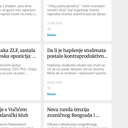
 neko pominje 
ljubav i zajedništvo, i brinu 
na s bradom, pola žena-
“Srbija jedna porodica”, “veliki svesrpski 
o budućnosti uz robote
ek od gume nisu najavljeni 
narodni skup” koji organizuje Srpska 
 najveći čovek na svetu za 
napredna stranka zvanično počinje danas, 
iako su pripreme...
27.06.2026
30
Danas
aka ZLF, sastala 
Da li je hapšenje studenata 
ska opozicija: O 
postalo kontraproduktivno 
zgovaralo?
za režim?
icionih partija 
Hapšenje studenata nikada nije imalo za 
ntacije, SSP, PSG i Srbija 
cilj da se uvede nekakav red na ulicama. 
u se juče na poziv 
Misle da će strahom i represijom sprečiti 
 Srbije, kako bi...
da se šire ideje...
09.05.2026
30
Danas
je s Vučićem 
Nova runda tenzija 
oslanički klub
zvaničnog Beograda i 
Zagreba: Birači desnih 
lavica Radovanović 
Odluka o otkazivanju ovogodisnjeg 
stranaka vole kad se na 