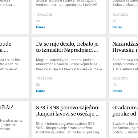
Danasa 
Srpske napredne stranke, ali će izgubiti 
ubuduće će samos
z redova 
vrednost u očima naprednjaka i neće više 
klubova, obavljat
 ih...
biti važan partner...
poslanica u Skupš
15.04.2026
10.04.2026
30
30
Danas
Danas
bude 
Da se nije desilo, trebalo je 
Narandžast
a 
to izmisliti: Naprednjaci 
Hrvatsku n
zborima?
podržali rezoluciju protiv 
putovanja 
a i ne bi bio 
Mogli su naprednjaci komotno podneti 
Semafor za putov
govora mržnje i napada na 
preterivanje
at vlasti na 
amandman u Savetu Evrope kojim bi se 
spoljnih poslova 
liko za to 
rezolucija nazvala rezolucija o zaštiti lika i 
Srbije upozorava
političare
istom me
dela Aleksandra Vučića, a...
prekom potrebom
10.03.2026
05.03.2026
30
40
Danas
Danas
učića?
SPS i SNS ponovo zajedno: 
Građanima 
Ranjeni lavovi se osećaju 
poruke od 
trenutno nema 
manje ugroženo kada su 
blokadi
Strah i interes su glavne spojnice SPS i 
Studenti u blokad
 jedini ima 
skupa
SNS. Ukrupnjavanje stranaka režima 
građanima koju s
rednim 
izlaskom na jednoj listi na loklau pokazuje 
podržali u decemb
to je teško...
svest o padu rejtinga. To...
“Raspisujemo pob