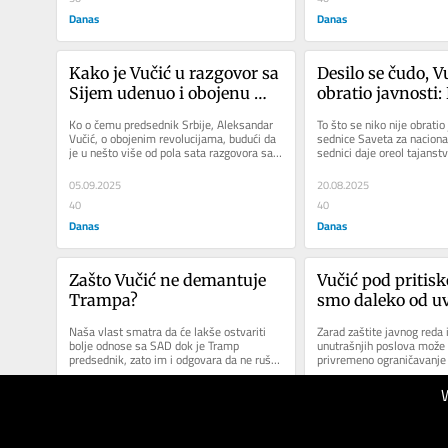
Danas
Danas
Kako je Vučić u razgovor sa 
Desilo se čudo, Vu
Sijem udenuo i obojenu 
obratio javnosti:
revoluciju?
tenzija ili kontro
Ko o čemu predsednik Srbije, Aleksandar 
To što se niko nije obratio 
Vučić, o obojenim revolucijama, budući da 
sednice Saveta za naciona
je u nešto više od pola sata razgovora sa 
sednici daje oreol tajanstv
kineskim...
spekulacije, podižu...
05.09.2025
20.08.2025
40
40
Danas
Danas
Zašto Vučić ne demantuje 
Vučić pod pritisk
Trampa?
smo daleko od uv
vanrednih mera
Naša vlast smatra da će lakše ostvariti 
Zarad zaštite javnog reda i
bolje odnose sa SAD dok je Tramp 
unutrašnjih poslova može d
predsednik, zato im i odgovara da ne ruše 
privremeno ograničavanje i
njegov imidž mirotvorca i zbog...
kretanje na određenim...
10.07.2025
03.07.2025
40
40
Danas
Danas