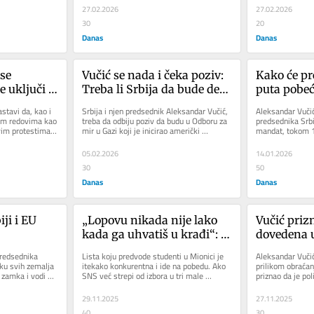
27.02.2026
27.02.2026
30
20
Danas
Danas
se 
Vučić se nada i čeka poziv: 
Kako će pr
e uključi u 
Treba li Srbija da bude deo 
puta pobeći
t 
Trampovog Odbora za mir 
kohabitaci
stavi da, kao i 
Srbija i njen predsednik Aleksandar Vučić, 
Aleksandar Vučić,
u Gazi?
im redovima kao 
treba da odbiju poziv da budu u Odboru za 
predsednika Srbi
vim protestima 
mir u Gazi koji je inicirao američki 
mandat, tokom 13
predsednik Donald Tramp,...
želo da njegova pa
05.02.2026
14.01.2026
30
50
Danas
Danas
ji i EU 
„Lopovu nikada nije lako 
Vučić prizn
kada ga uhvatiš u krađi“: 
dovedena u
Sagovornici Danasa o 
zbog „ruski
redsednika 
Lista koju predvode studenti u Mionici je 
Aleksandar Vučić
Vučevićevoj izjavi da će za 
to znači?
ku svih zemalja 
itekako konkurentna i ide na pobedu. Ako 
prilikom obraćanj
zamka i vodi 
SNS već strepi od izbora u tri male 
priznao da je pol
SNS lokalni izbori u nedelju 
ne...
opštine, to znači da im se...
sa željama Rusije
biti teški
29.11.2025
27.11.2025
40
30