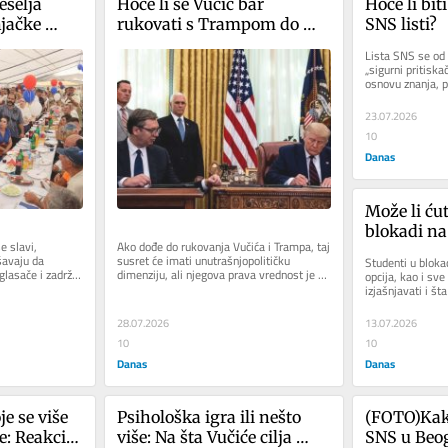
selja 
Hoće li se Vučić bar 
Hoće li bit
jačke 
rukovati s Trampom do 
SNS listi?
izbora?
Lista SNS se od 
„sigurni pritiska
osnovu znanja, p
prepoznatljivosti.
23.07.2026
10
Danas
Može li ćut
blokadi na
 slavi, 
Ako dođe do rukovanja Vučića i Trampa, taj 
avaju da 
susret će imati unutrašnjopolitičku 
Studenti u blokad
glasače i zadrže 
dimenziju, ali njegova prava vrednost je u 
opcija, kao i sve
u i...
sadržaju. Ipak,...
izjašnjavati i št
verovatno jer...
28.07.2026
13.07.2026
10
10
Danas
Danas
e se više 
Psihološka igra ili nešto 
(FOTO)Kako
: Reakcije 
više: Na šta Vučiće cilja 
SNS u Beog