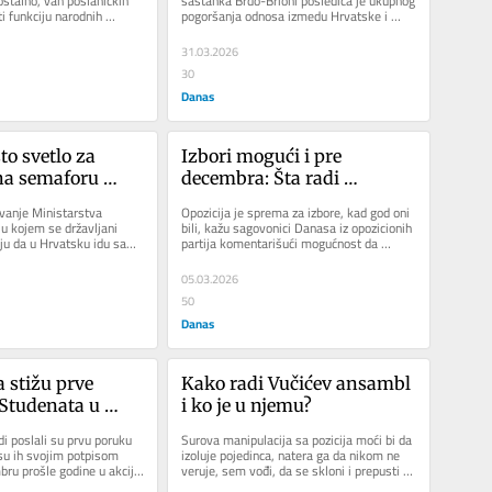
talno, van poslaničkih 
sastanka Brdo-Brioni posledica je ukupnog 
i funkciju narodnih 
pogoršanja odnosa izmedu Hrvatske i 
susede malo podigne glas
tini Srbije,...
Srbije. Najveći gubitnik ovakve...
31.03.2026
30
Danas
o svetlo za 
Izbori mogući i pre 
a semaforu 
decembra: Šta radi 
MSP: Pakost, 
opozicija?
anje Ministarstva 
Opozicija je sprema za izbore, kad god oni 
 ili vraćanje 
u kojem se državljani 
bili, kažu sagovonici Danasa iz opozicionih 
ju da u Hrvatsku idu samo 
partija komentarišući mogućnost da 
rom?
, može se shvatiti...
parlamentarni izbori...
05.03.2026
50
Danas
stižu prve 
Kako radi Vučićev ansambl 
Studenata u 
i ko je u njemu?
i poslali su prvu poruku 
Surova manipulacija sa pozicija moći bi da 
u ih svojim potpisom 
izoluje pojedinca, natera ga da nikom ne 
ru prošle godine u akciji 
veruje, sem vođi, da se skloni i prepusti 
edu”....
matici. Ukoliko birate...