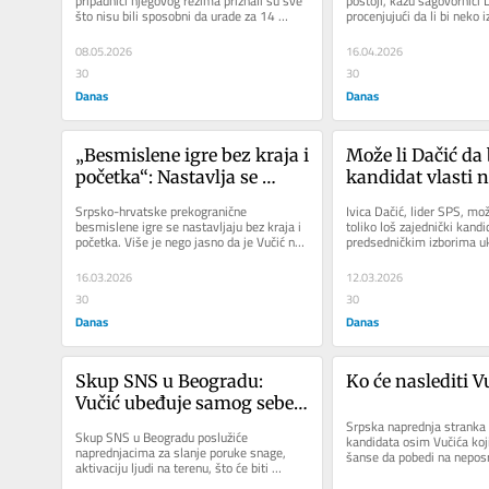
pripadnici njegovog režima priznali su sve 
postoji, kažu sagovornici 
što nisu bili sposobni da urade za 14 
procenjujući da li bi neko i
godina, jer u njegovom...
vladajućih partija mogao da
08.05.2026
16.04.2026
30
30
Danas
Danas
„Besmislene igre bez kraja i 
Može li Dačić da 
početka“: Nastavlja se 
kandidat vlasti n
verbalno nadmetanje i 
predsedničkim i
Srpsko-hrvatske prekogranične 
Ivica Dačić, lider SPS, možd
“obračun” Milanovića i 
besmislene igre se nastavljaju bez kraja i 
toliko loš zajednički kandid
početka. Više je nego jasno da je Vučić na 
predsedničkim izborima uko
Vučića
kolenima i da mu treba pomoć...
zdravstveno bude...
16.03.2026
12.03.2026
30
30
Danas
Danas
Skup SNS u Beogradu: 
Ko će naslediti V
Vučić ubeđuje samog sebe i 
gledaoce RTS-a, Pinka i 
Srpska naprednja stranka 
Skup SNS u Beogradu poslužiće 
kandidata osim Vučića koji
Informera – „Nisam gotov“
naprednjacima za slanje poruke snage, 
šanse da pobedi na nepos
aktivaciju ljudi na terenu, što će biti 
predsedničkim izborima. Za
neophodno za postizanje dovoljno...