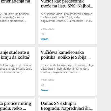
i iznenađenja na 
Vučić i kao predsednik 
može na listu SNS: Najbolji 
mogući svet je izgleda 
2020. pravi po principu – 
Aleksandar Vučić i kao predsednik države 
legalan, ali i dalje nepošten 
či dugmeta“, a ne na 
može se naći na listi SNS, kažu 
olitičke pismenosti, 
sagovornici Danasa. Dilema može li Vučić 
svet
 Zato...
na listu kao predsednik ili...
22.07.2026
10
Danas
anje studente u 
Vučićeva kameleonska 
 kraju da košta?
politika: Koliko je Srbija 
daleko od „gruzijskog 
i, kao najjača opoziciona 
Srbija ne ide ka gruzijskom scenariju, ali je 
scenarija“?
 druge, biraju o čemu će se 
bliža Gruziji nego Moldaviji i Crnoj Gori, 
a će komentarisati, 
smatraju sagovornici Danasa 
komentarišući da li je vlast u...
09.07.2026
20
Danas
 protiče miting 
Danas SNS skup u 
radu: Neko 
Beogradu: Naprednjaci šire 