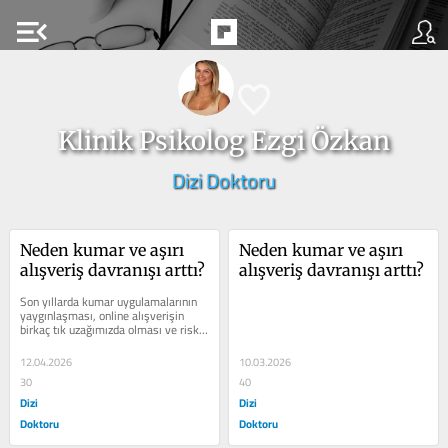
menu_open
Klinik Psikolog Ezgi Özkan
Dizi Doktoru
Neden kumar ve aşırı 
Neden kumar ve aşırı 
alışveriş davranışı arttı?
alışveriş davranışı arttı?
Son yıllarda kumar uygulamalarının 
yaygınlaşması, online alışverişin 
birkaç tık uzağımızda olması ve riskli 
finansal hamlelerin sosyal...
12.04.2026
10.03.2026
30
40
Dizi
Dizi
Doktoru
Doktoru