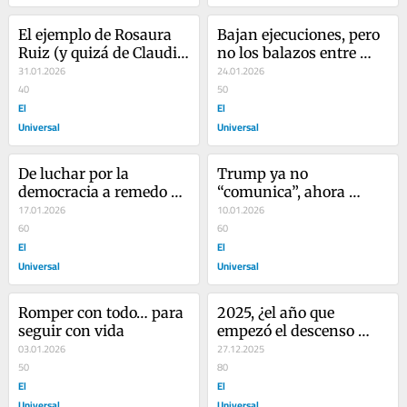
El ejemplo de Rosaura 
Bajan ejecuciones, pero 
Ruiz (y quizá de Claudia 
no los balazos entre 
también)…
31.01.2026
jóvenes…
24.01.2026
40
50
El
El
Universal
Universal
De luchar por la 
Trump ya no 
democracia a remedo de 
“comunica”, ahora 
Daniel Ortega...
17.01.2026
golpea (entiéndase)…
10.01.2026
60
60
El
El
Universal
Universal
Romper con todo… para 
2025, ¿el año que 
seguir con vida
empezó el descenso 
03.01.2026
Sheinbaum-Morena?
27.12.2025
50
80
El
El
Universal
Universal