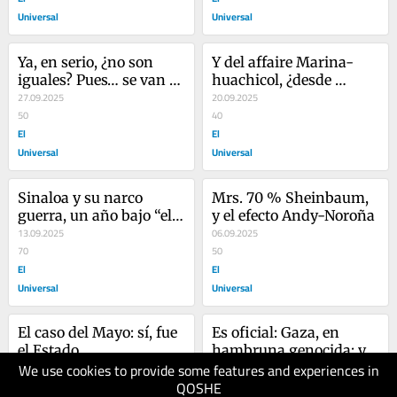
Universal
Universal
Ya, en serio, ¿no son 
Y del affaire Marina-
iguales? Pues… se van 
huachicol, ¿desde 
pareciendo mucho
27.09.2025
cuándo sabían en 
20.09.2025
50
Palacio?
40
El
El
Universal
Universal
Sinaloa y su narco 
Mrs. 70 % Sheinbaum, 
guerra, un año bajo “el 
y el efecto Andy-Noroña
pájaro negro”
13.09.2025
06.09.2025
70
50
El
El
Universal
Universal
El caso del Mayo: sí, fue 
Es oficial: Gaza, en 
el Estado…
hambruna genocida: y 
We use cookies to provide some features and experiences in
30.08.2025
el mundo… nada
23.08.2025
QOSHE
50
40