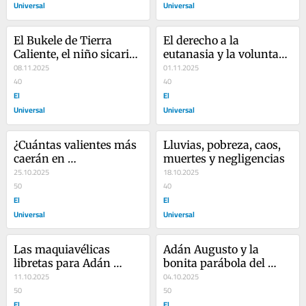
Universal
Universal
El Bukele de Tierra 
El derecho a la 
Caliente, el niño sicario 
eutanasia y la voluntad 
y la Presidenta
08.11.2025
de Sheinbaum
01.11.2025
40
40
El
El
Universal
Universal
¿Cuántas valientes más 
Lluvias, pobreza, caos, 
caerán en 
muertes y negligencias
NarcoMichoacán?
25.10.2025
18.10.2025
50
40
El
El
Universal
Universal
Las maquiavélicas 
Adán Augusto y la 
libretas para Adán 
bonita parábola del 
Augusto y Noroña…
11.10.2025
Rolls Royce...
04.10.2025
50
50
El
El