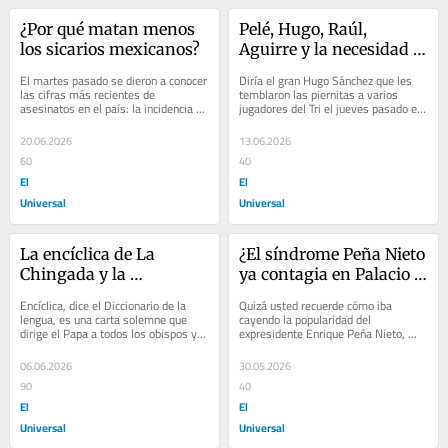
¿Por qué matan menos 
Pelé, Hugo, Raúl, 
los sicarios mexicanos?
Aguirre y la necesidad 
de festejar…
El martes pasado se dieron a conocer 
Diría el gran Hugo Sánchez que les 
las cifras más recientes de 
temblaron las piernitas a varios 
asesinatos en el país: la incidencia de 
jugadores del Tri el jueves pasado en 
homicidio doloso registra una 
el Estadio Azteca. Y sí, así ocurrió,...
reducción de...
20.06.2026
13.06.2026
60
40
El
El
Universal
Universal
La encíclica de La 
¿El síndrome Peña Nieto 
Chingada y la 
ya contagia en Palacio 
Presidenta en su Palacio
Nacional?
Encíclica, dice el Diccionario de la 
Quizá usted recuerde cómo iba 
lengua, es una carta solemne que 
cayendo la popularidad del 
dirige el Papa a todos los obispos y 
expresidente Enrique Peña Nieto, 
fieles del orbe católico. Se trata de 
hasta que se hundió en la ignominia 
un...
del descrédito...
06.06.2026
30.05.2026
90
40
El
El
Universal
Universal