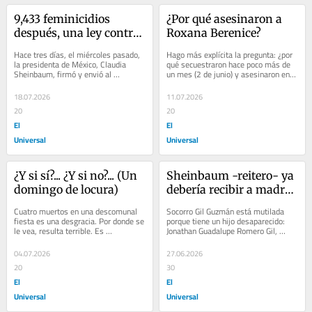
9,433 feminicidios 
¿Por qué asesinaron a 
después, una ley contra 
Roxana Berenice?
ese delito…
Hace tres días, el miércoles pasado, 
Hago más explícita la pregunta: ¿por 
la presidenta de México, Claudia 
qué secuestraron hace poco más de 
Sheinbaum, firmó y envió al 
un mes (2 de junio) y asesinaron en 
Congreso de la Unión una iniciativa 
Veracruz -su lugar de residencia- a 
de ley...
la...
18.07.2026
11.07.2026
20
20
El
El
Universal
Universal
¿Y si sí?... ¿Y si no?... (Un 
Sheinbaum -reitero- ya 
domingo de locura)
debería recibir a madres 
de desaparecidas
Cuatro muertos en una descomunal 
Socorro Gil Guzmán está mutilada 
fiesta es una desgracia. Por donde se 
porque tiene un hijo desaparecido: 
le vea, resulta terrible. Es 
Jonathan Guadalupe Romero Gil, 
inadmisible, aunque alguien diga lo 
presuntamente levantado por policías 
contrario y...
municipales...
04.07.2026
27.06.2026
20
30
El
El
Universal
Universal