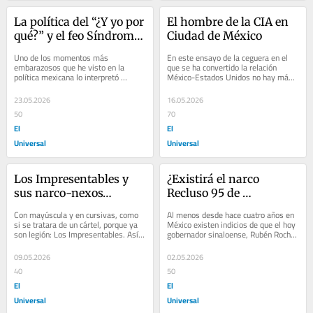
La política del “¿Y yo por 
El hombre de la CIA en 
qué?” y el feo Síndrome 
Ciudad de México
Lord Molécula
Uno de los momentos más 
En este ensayo de la ceguera en el 
embarazosos que he visto en la 
que se ha convertido la relación 
política mexicana lo interpretó 
México-Estados Unidos no hay más 
Vicente Fox Quesada cuando era 
que de dos: o la crisis del lado 
presidente de la República....
mexicano es...
23.05.2026
16.05.2026
50
70
El
El
Universal
Universal
Los Impresentables y 
¿Existirá el narco 
sus narco-nexos…
Recluso 95 de 
Badiraguato que irá a 
Con mayúscula y en cursivas, como 
Al menos desde hace cuatro años en 
EU?
si se tratara de un cártel, porque ya 
México existen indicios de que el hoy 
son legión: Los Impresentables. Así 
gobernador sinaloense, Rubén Rocha 
deberíamos tratar a los políticos...
Moya, podría tener vínculos con un...
09.05.2026
02.05.2026
40
50
El
El
Universal
Universal