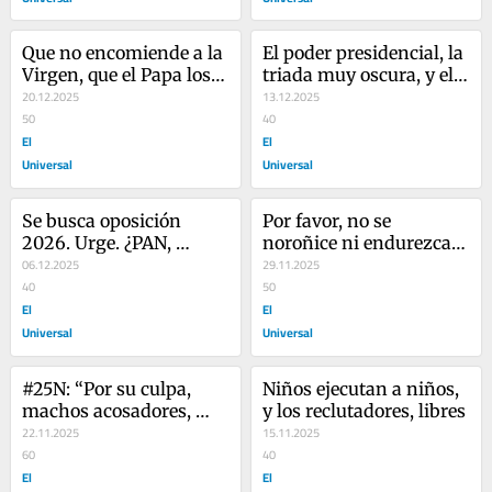
Que no encomiende a la 
El poder presidencial, la 
Virgen, que el Papa los 
triada muy oscura, y el 
excomulgue ya…
20.12.2025
Cuaderno 48…
13.12.2025
50
40
El
El
Universal
Universal
Se busca oposición 
Por favor, no se 
2026. Urge. ¿PAN, 
noroñice ni endurezca, 
Pétain y Salinas Pliego?
06.12.2025
Presidenta
29.11.2025
40
50
El
El
Universal
Universal
#25N: “Por su culpa, 
Niños ejecutan a niños, 
machos acosadores, 
y los reclutadores, libres
ando en moto…”
22.11.2025
15.11.2025
60
40
El
El