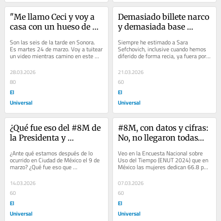
"Me llamo Ceci y voy a 
Demasiado billete narco 
casa con un hueso de mi 
y demasiada base 
hijo…"
social…
Son las seis de la tarde en Sonora. 
Siempre he estimado a Sara 
Es martes 24 de marzo. Voy a tuitear 
Sefchovich, inclusive cuando hemos 
un video mientras camino en este 
diferido de forma recia, ya fuera por 
paraje ardiente que parece infinito y 
razones propias o debido a causas 
que no...
importadas por...
28.03.2026
21.03.2026
80
60
El
El
Universal
Universal
¿Qué fue eso del #8M de 
#8M, con datos y cifras: 
la Presidenta y 
No, no llegaron todas…
Comandanta?
¿Ante qué estamos después de lo 
Veo en la Encuesta Nacional sobre 
ocurrido en Ciudad de México el 9 de 
Uso del Tiempo (ENUT 2024) que en 
marzo? ¿Qué fue eso que 
México las mujeres dedican 66.8 por 
presenciamos en el Campo Militar 
ciento de su tiempo total de trabajo 
Marte el domingo...
a...
14.03.2026
07.03.2026
60
60
El
El
Universal
Universal