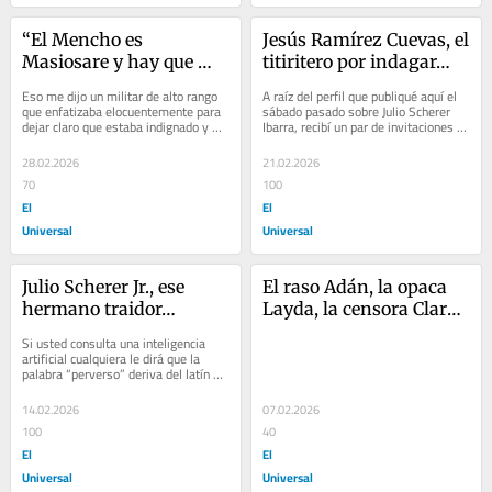
“El Mencho es 
Jesús Ramírez Cuevas, el 
Masiosare y hay que 
titiritero por indagar…
abatirlo sí o sí…”
Eso me dijo un militar de alto rango 
A raíz del perfil que publiqué aquí el 
que enfatizaba elocuentemente para 
sábado pasado sobre Julio Scherer 
dejar claro que estaba indignado y 
Ibarra, recibí un par de invitaciones 
que desde días atrás ya no tenía el...
para ser entrevistado en la radio....
28.02.2026
21.02.2026
70
100
El
El
Universal
Universal
Julio Scherer Jr., ese 
El raso Adán, la opaca 
hermano traidor…
Layda, la censora Clara 
y… ¡Tequila!
Si usted consulta una inteligencia 
artificial cualquiera le dirá que la 
palabra “perverso” deriva del latín 
perversus, lo cual significa...
14.02.2026
07.02.2026
100
40
El
El
Universal
Universal