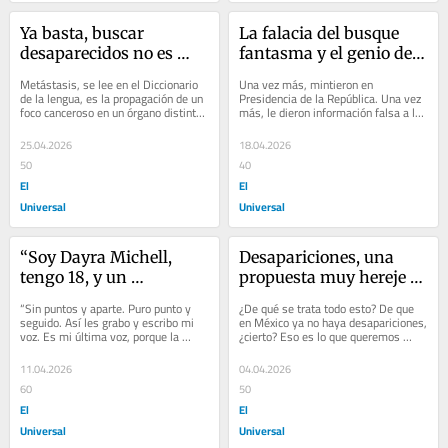
Ya basta, buscar 
La falacia del busque 
desaparecidos no es 
fantasma y el genio de 
delito, es una puta 
la patraña narrativa
Metástasis, se lee en el Diccionario 
Una vez más, mintieron en 
tragedia
de la lengua, es la propagación de un 
Presidencia de la República. Una vez 
foco canceroso en un órgano distinto 
más, le dieron información falsa a la 
de aquel en que se inició. Así es...
Presidenta y con ello provocaron que 
ella...
25.04.2026
18.04.2026
50
40
El
El
Universal
Universal
“Soy Dayra Michell, 
Desapariciones, una 
tengo 18, y un 
propuesta muy hereje 
feminicida me 
para proscribirlas…
“Sin puntos y aparte. Puro punto y 
¿De qué se trata todo esto? De que 
asesinó…”
seguido. Así les grabo y escribo mi 
en México ya no haya desapariciones, 
voz. Es mi última voz, porque la 
¿cierto? Eso es lo que queremos 
última vez que me vieron con vida 
todos, proscribir la desaparición, 
fue la...
¿sí?...
11.04.2026
04.04.2026
60
50
El
El
Universal
Universal