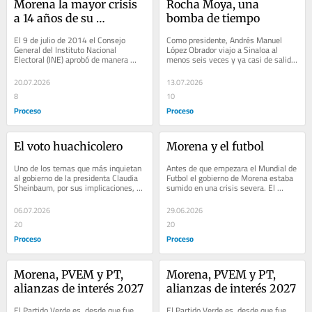
Morena la mayor crisis 
Rocha Moya, una 
a 14 años de su 
bomba de tiempo
fundación
El 9 de julio de 2014 el Consejo 
Como presidente, Andrés Manuel 
General del Instituto Nacional 
López Obrador viajo a Sinaloa al 
Electoral (INE) aprobó de manera 
menos seis veces y ya casi de salida, 
unánime el registro de Morena como 
en agosto de 2024, llevó a Claudia 
partido...
Sheinbaum...
20.07.2026
13.07.2026
8
10
Proceso
Proceso
El voto huachicolero
Morena y el futbol
Uno de los temas que más inquietan 
Antes de que empezara el Mundial de 
al gobierno de la presidenta Claudia 
Futbol el gobierno de Morena estaba 
Sheinbaum, por sus implicaciones, es 
sumido en una crisis severa. El 
la investigación y señalamiento del...
horizonte político amenazaba con una 
tormenta...
06.07.2026
29.06.2026
20
20
Proceso
Proceso
Morena, PVEM y PT, 
Morena, PVEM y PT, 
alianzas de interés 2027
alianzas de interés 2027
El Partido Verde es, desde que fue 
El Partido Verde es, desde que fue 