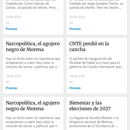
fundado por Carlos Salinas de 
fundado por Jorge González Torres, un 
Gortari, un partido de interés. Pero de 
partido de interés. Pero de interés 
interés particular y, de manera más 
particular, y de manera más clara,...
clara,...
22.06.2026
22.06.2026
30
20
Proceso
Proceso
Narcopolítica, el agujero 
CNTE perdió en la 
negro de Morena
cancha
Hay un dicho entre los reporteros que 
El partido de inauguración del 
empezamos a cubrir hace años la 
Mundial de Futbol era clave para el 
colusión de narcos y políticos que nos 
gobierno de Claudia Sheinbaum que, 
ayudaba a definir esta asociación...
por estrategia política, decidió no 
asistir...
18.06.2026
18.06.2026
30
30
Proceso
Proceso
Narcopolítica, el agujero 
Bienestar y las 
negro de Morena
elecciones de 2027
Hay un dicho entre los reporteros que 
La llegada de Ariadna Montiel a la 
empezamos a cubrir hace años la 
dirigencia nacional de Morena, 
colusión de narcos y políticos que nos 
proveniente de la Secretaría de 
ayudaba a definir esta asociación...
Bienestar, es considerada como una 