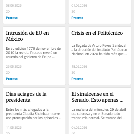
jugada...
08.06.2026
01.06.2026
20
20
Proceso
Proceso
Intrusión de EU en 
Crisis en el Politécnico
México
La llegada de Arturo Reyes Sandoval 
En su edición 1776 de noviembre de 
a la dirección del Instituto Politécnico 
2010 la revista Proceso reveló un 
Nacional en 2020 ha sido más que 
acuerdo del gobierno de Felipe 
polémica. Estudiantes becados en 
Calderón con el gobierno de Estados 
el...
Unidos para...
25.05.2026
18.05.2026
20
20
Proceso
Proceso
Días aciagos de la 
El sinaloense en el 
presidenta
Senado. Esto apenas 
empieza
Entre los más allegados a la 
La mañana del miércoles 29 de abril 
presidenta Claudia Sheinbaum corre 
era calurosa y en el Senado todo 
una preocupación por los episodios 
transcurría normal. Se trataba del 
de ira que ha manifestado en varias 
cierre de sesiones del periodo 
ocasiones,...
ordinario y...
11.05.2026
04.05.2026
20
40