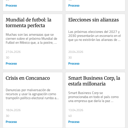
Proceso
Proceso
Mundial de futbol: la 
Elecciones sin alianzas
tormenta perfecta
Las próximas elecciones del 2027 y 
Muchas son las amenazas que se 
2030 presentarán un escenario en el 
ciernen sobre el próximo Mundial de 
que ya no existirán las alianzas de 
Futbol en México que, a la postre, 
los procesos electorales anteriores,...
parecería perfilarse como la 
tormenta...
27.04.2026
20.04.2026
30
30
Proceso
Proceso
Crisis en Concanaco
Smart Business Corp, la 
estafa millonaria
Denuncias por malversación de 
Smart Business Corp se 
recursos y usar la agrupación como 
promocionaba en todo el país como 
trampolín político electoral rumbo a 
una empresa que daría la paz 
las elecciones de 2027 tienen a la...
financiera a las familias, con 
ganancias seguras en dólares...
18.04.2026
13.04.2026
30
40
Proceso
Proceso