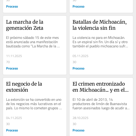
30
30
Proceso
Proceso
La marcha de la 
Batallas de Michoacán, 
generación Zeta
la violencia sin fin
El próximo sábado 15 de este mes 
La violencia no para en Michoacán. 
está anunciada una manifestación 
Es un espiral sin fin. Un día sí y otro 
bautizada como “La Marcha de la 
también el pueblo michoacano sufre 
generación Z”, cuyo objetivo, según 
los embates del crimen organizado...
su...
11.11.2025
05.11.2025
70
30
Proceso
Proceso
El negocio de la 
El crimen entronizado 
extorsión
en Michoacán... y en el 
país
La extorsión se ha convertido en uno 
El 10 de abril de 2013, 14 
de los negocios más lucrativos en el 
productores de limón de Buenavista 
país. Lo mismo lo cometen grupos 
fueron asesinados luego de acudir a 
del crimen organizado que 
un lugar llamado Cuatro Caminos, en 
autoridades,...
el municipio...
04.11.2025
28.10.2025
30
30
Proceso
Proceso