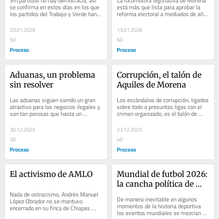
Sin partidos no hay democracia, así 
La locomotora legislativa de Morena 
se confirma en estos días en los que 
está más que lista para aprobar la 
los partidos del Trabajo y Verde han 
reforma electoral a mediados de año 
anunciado que no apoyarán la 
para aplicarse en el proceso del 2027 
reforma...
en...
20.01.2026
13.01.2026
50
60
Proceso
Proceso
Aduanas, un problema 
Corrupción, el talón de 
sin resolver
Aquiles de Morena
Las aduanas siguen siendo un gran 
Los escándalos de corrupción, ligados 
atractivo para los negocios ilegales y 
sobre todo a presuntas ligas con el 
son tan porosas que hasta un 
crimen organizado, es el talón de 
elefante o jirafas pueden pasar sin 
Aquiles de Morena, como lo fue para 
problema...
el...
30.12.2025
23.12.2025
30
40
Proceso
Proceso
El activismo de AMLO
Mundial de futbol 2026: 
la cancha política de 
Nada de ostracismo, Andrés Manuel 
Trump
De manera inevitable en algunos 
López Obrador no se mantuvo 
momentos de la historia deportiva 
encerrado en su finca de Chiapas 
los eventos mundiales se mezclan 
mientras escribía su 21 libro 