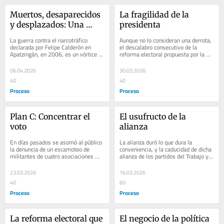
Muertos, desaparecidos 
La fragilidad de la 
y desplazados: Una 
presidenta
guerra que no termina
La guerra contra el narcotráfico 
Aunque no lo consideran una derrota, 
declarada por Felipe Calderón en 
el descalabro consecutivo de la 
Apatzingán, en 2006, es un vórtice 
reforma electoral propuesta por la 
de violencia que no para desde 
presidenta Claudia Sheinbaum es una 
entonces....
muestra de...
06.04.2026
30.03.2026
40
40
Proceso
Proceso
Plan C: Concentrar el 
El usufructo de la 
voto
alianza
En días pasados se asomó al público 
La alianza duró lo que dura la 
la denuncia de un escamoteo de 
conveniencia, y la caducidad de dicha 
militantes de cuatro asociaciones 
alianza de los partidos del Trabajo y 
políticas que buscan convertirse en 
Verde con Morena se terminó, pues 
partidos,...
ya no...
23.03.2026
16.03.2026
40
60
Proceso
Proceso
La reforma electoral que 
El negocio de la política