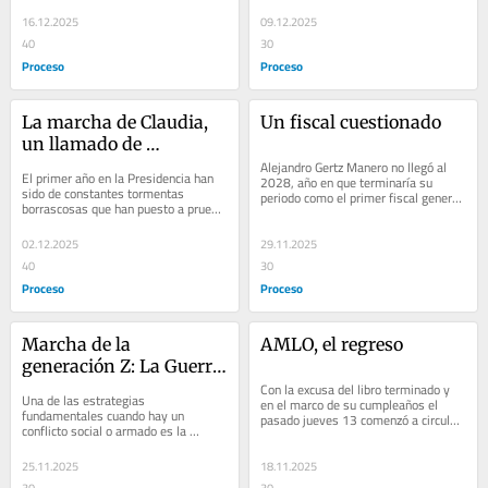
con asuntos políticos que los marcan 
Grandeza, sino todo lo...
en el devenir...
16.12.2025
09.12.2025
40
30
Proceso
Proceso
La marcha de Claudia, 
Un fiscal cuestionado
un llamado de 
arropamiento
Alejandro Gertz Manero no llegó al 
El primer año en la Presidencia han 
2028, año en que terminaría su 
sido de constantes tormentas 
periodo como el primer fiscal general 
borrascosas que han puesto a prueba 
de la República elegido de manera...
no sólo a su gobierno, sino también 
al partido...
02.12.2025
29.11.2025
40
30
Proceso
Proceso
Marcha de la 
AMLO, el regreso
generación Z: La Guerra 
de narrativas
Con la excusa del libro terminado y 
Una de las estrategias 
en el marco de su cumpleaños el 
fundamentales cuando hay un 
pasado jueves 13 comenzó a circular 
conflicto social o armado es la 
en medios la versión de que el 
manera en que se difunde la 
expresidente...
información, es decir, la narrativa...
25.11.2025
18.11.2025