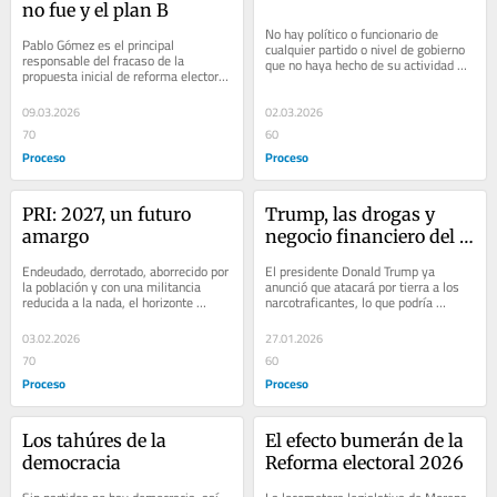
no fue y el plan B
No hay político o funcionario de 
Pablo Gómez es el principal 
cualquier partido o nivel de gobierno 
responsable del fracaso de la 
que no haya hecho de su actividad 
propuesta inicial de reforma electoral 
pública, es decir, de la política, un...
de la presidenta Claudia Sheimbaum. 
El viejo...
09.03.2026
02.03.2026
70
60
Proceso
Proceso
PRI: 2027, un futuro 
Trump, las drogas y 
amargo
negocio financiero del 
narcotráfico
Endeudado, derrotado, aborrecido por 
El presidente Donald Trump ya 
la población y con una militancia 
anunció que atacará por tierra a los 
reducida a la nada, el horizonte 
narcotraficantes, lo que podría 
electoral del PRI para las próximas...
materializarse en acciones de 
tropas...
03.02.2026
27.01.2026
70
60
Proceso
Proceso
Los tahúres de la 
El efecto bumerán de la 
democracia
Reforma electoral 2026