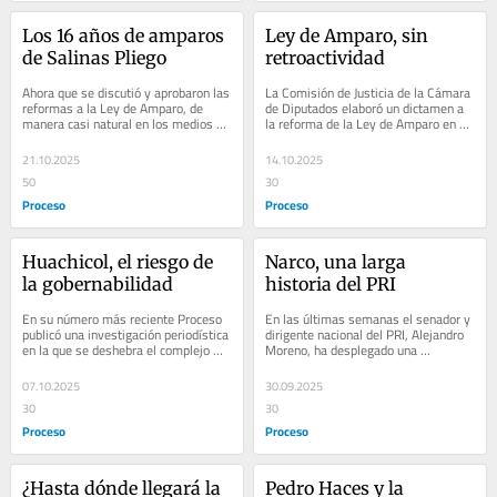
Los 16 años de amparos 
Ley de Amparo, sin 
de Salinas Pliego
retroactividad
Ahora que se discutió y aprobaron las 
La Comisión de Justicia de la Cámara 
reformas a la Ley de Amparo, de 
de Diputados elaboró un dictamen a 
manera casi natural en los medios de 
la reforma de la Ley de Amparo en el 
comunicación salió a relucir el caso 
que suprimió el artículo transitorio...
de...
21.10.2025
14.10.2025
50
30
Proceso
Proceso
Huachicol, el riesgo de 
Narco, una larga 
la gobernabilidad
historia del PRI
En su número más reciente Proceso 
En las últimas semanas el senador y 
publicó una investigación periodística 
dirigente nacional del PRI, Alejandro 
en la que se deshebra el complejo 
Moreno, ha desplegado una 
negocio multimillonario del saqueo 
estrategia política y mediática 
de...
acusando de...
07.10.2025
30.09.2025
30
30
Proceso
Proceso
¿Hasta dónde llegará la 
Pedro Haces y la 