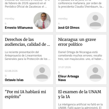
de febrero de 2026 apareció en el 
conferencia mañanera, por orden de 
Periódico Oficial de Zacatecas el 
la presidenta Claudia Sheinbaum, la 
Decreto 247. Reforma el Código 
consejera jurídica de la presidencia, 
Penal del...
Luisa...
monday
monday
4
4
Ernesto Villanueva
José Gil Olmos
Derechos de las 
Nicaragua: un grave 
audiencias, calidad de la 
error político
información y la 
La reciente presentación del 
Daniel Ortega de Nicaragua está 
asignación de la 
Anteproyecto de Lineamientos 
cometiendo muchos errores; resalto 
Generales para la Protección de los 
tres; son mayúsculos: uno, el haber 
publicidad del Estado
Derechos de las Audiencias, junto con 
permanecido en el poder, sin 
la apertura de...
reconocer que la...
31.07.2026
02.08.2026
6
Elisur Arteaga
9
Octavio Islas
Nava
"Por mi IA hablará mi 
El examen de la UNAM 
espíritu"
y la IA
La inteligencia artificial no falló en la 
UNAM. Falló quien la administró. El 