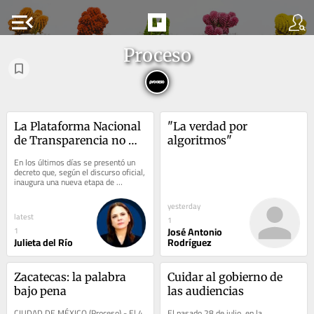
menu_open
Proceso
La Plataforma Nacional 
"La verdad por 
de Transparencia no 
algoritmos"
necesitaba reinventarse; 
En los últimos días se presentó un 
necesitaba fortalecerse
decreto que, según el discurso oficial, 
inaugura una nueva etapa de 
transparencia y máxima publicidad 
en...
yesterday
latest
1
José Antonio
1
Julieta del Río
Rodríguez
Zacatecas: la palabra 
Cuidar al gobierno de 
bajo pena
las audiencias
CIUDAD DE MÉXICO (Proceso).- El 4 
El pasado 28 de julio, en la 