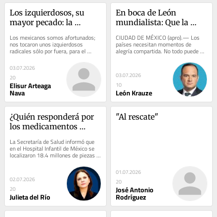
Los izquierdosos, su 
En boca de León 
mayor pecado: la 
mundialista: Que la 
ingenuidad
fiesta no termine en 
Los mexicanos somos afortunados; 
CIUDAD DE MÉXICO (apro).— Los 
luto
nos tocaron unos izquierdosos 
países necesitan momentos de 
radicales sólo por fuera, para el 
alegría compartida. No todo puede 
consumo público; por dentro son de 
ser agravio, miedo, desencanto, 
derecha: dados a...
violencia o...
03.07.2026
03.07.2026
20
Elisur Arteaga
10
Nava
León Krauze
¿Quién responderá por 
"Al rescate"
los medicamentos 
caducados?
La Secretaría de Salud informó que 
en el Hospital Infantil de México se 
localizaron 18.4 millones de piezas 
de medicamentos y material de 
curación...
01.07.2026
02.07.2026
20
José Antonio
20
Julieta del Río
Rodríguez