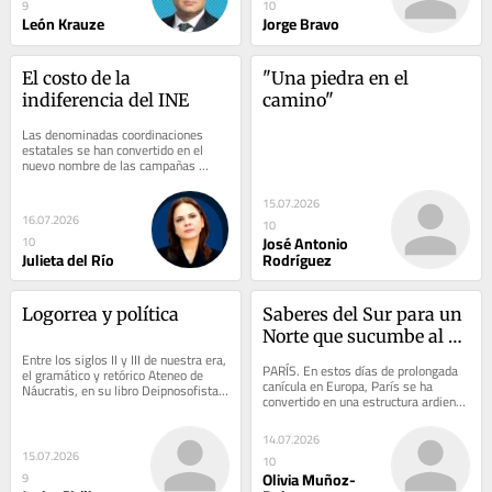
9
10
León Krauze
Jorge Bravo
El costo de la 
"Una piedra en el 
indiferencia del INE
camino"
Las denominadas coordinaciones 
estatales se han convertido en el 
nuevo nombre de las campañas 
anticipadas. Bajo esa figura en 
diversas entidades...
15.07.2026
16.07.2026
10
José Antonio
10
Julieta del Río
Rodríguez
Logorrea y política
Saberes del Sur para un 
Norte que sucumbe al 
Entre los siglos II y III de nuestra era, 
calor
PARÍS. En estos días de prolongada 
el gramático y retórico Ateneo de 
canícula en Europa, París se ha 
Náucratis, en su libro Deipnosofistas 
convertido en una estructura ardiente 
(El banquete de los eruditos)...
de asfalto y concreto con parterres 
de...
14.07.2026
15.07.2026
10
Olivia Muñoz-
9