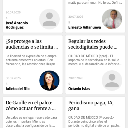
matiz parece menor. No lo es. Define 
quién responde, quién merece...
30.07.2026
30.07.2026
4
José Antonio
5
Rodríguez
Ernesto Villanueva
¿Se protege a las 
Regular las redes 
audiencias o se limita su 
sociodigitales puede 
libertad de elegir?
limitar nuestra libertad
La libertad de expresión no siempre 
CIUDAD DE MÉXICO (apro).- El 
enfrenta amenazas abiertas. Con 
impacto de la tecnología en la salud 
frecuencia, las restricciones llegan en 
mental y el desarrollo de la infancia 
lo oscurito, bajo conceptos que 
dejó de ser una preocupación...
parecen...
30.07.2026
28.07.2026
5
5
Julieta del Río
Octavio Islas
De Gaulle en el palco: 
Periodismo paga, IA, 
cómo actuar frente a 
gana
una superpotencia
Un palco es un lugar reservado para 
CIUDAD DE MÉXICO (Proceso).- 
quienes importan. Mientras 
Durante veinticinco años el 
observaba la configuración de la 
periodismo digital vivió de un pacto 