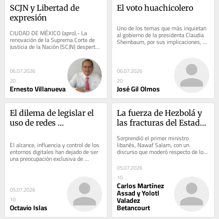
SCJN y Libertad de 
El voto huachicolero
expresión
Uno de los temas que más inquietan 
CIUDAD DE MÉXICO (apro).- La 
al gobierno de la presidenta Claudia 
renovación de la Suprema Corte de 
Sheinbaum, por sus implicaciones, es 
Justicia de la Nación (SCJN) despertó 
la investigación y señalamiento del...
expectativas. También incertidumbre. 
Era...
06.07.2026
06.07.2026
20
20
Ernesto Villanueva
José Gil Olmos
El dilema de legislar el 
La fuerza de Hezbolá y 
uso de redes 
las fracturas del Estado 
sociodigitales en 
libanés
Sorprendió el primer ministro 
menores de edad
El alcance, influencia y control de los 
libanés, Nawaf Salam, con un 
entornos digitales han dejado de ser 
discurso que moderó respecto de lo 
una preocupación exclusiva de 
que ha expresado sobre Hezbolá al 
tecnólogos o sociólogos. El tema 
considerarla una...
05.07.2026
hoy...
10
Carlos Martínez
05.07.2026
Assad y Yolotl
Valadez
10
Octavio Islas
Betancourt