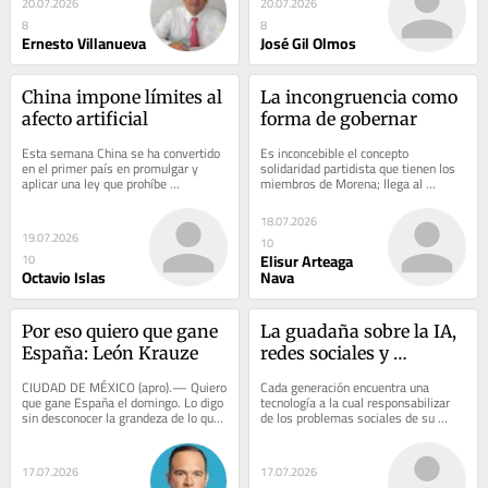
20.07.2026
20.07.2026
8
8
Ernesto Villanueva
José Gil Olmos
China impone límites al 
La incongruencia como 
afecto artificial
forma de gobernar
Esta semana China se ha convertido 
Es inconcebible el concepto 
en el primer país en promulgar y 
solidaridad partidista que tienen los 
aplicar una ley que prohíbe 
miembros de Morena; llega al 
formalmente a los menores de edad 
extremo de ser encubrimiento 
acceder a...
criminal. Los morenos, tan...
18.07.2026
19.07.2026
10
Elisur Arteaga
10
Octavio Islas
Nava
Por eso quiero que gane 
La guadaña sobre la IA, 
España: León Krauze
redes sociales y 
smartphones
CIUDAD DE MÉXICO (apro).— Quiero 
Cada generación encuentra una 
que gane España el domingo. Lo digo 
tecnología a la cual responsabilizar 
sin desconocer la grandeza de lo que 
de los problemas sociales de su 
Argentina ha construido en los 
tiempo. Ayer fue la televisión. 
últimos...
Después los...
17.07.2026
17.07.2026