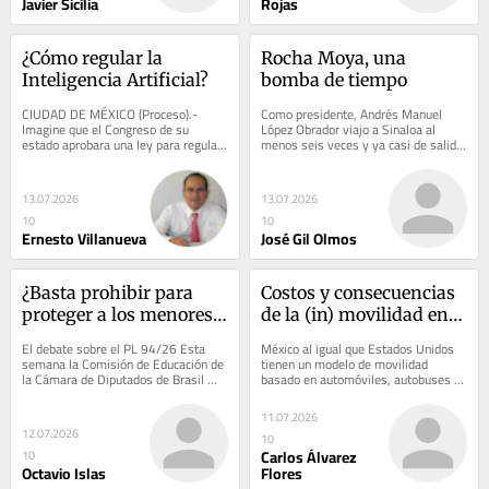
Javier Sicilia
Rojas
¿Cómo regular la 
Rocha Moya, una 
Inteligencia Artificial?
bomba de tiempo
CIUDAD DE MÉXICO (Proceso).- 
Como presidente, Andrés Manuel 
Imagine que el Congreso de su 
López Obrador viajo a Sinaloa al 
estado aprobara una ley para regular 
menos seis veces y ya casi de salida, 
la televisión que usted ve en casa. 
en agosto de 2024, llevó a Claudia 
Resultaría...
Sheinbaum...
13.07.2026
13.07.2026
10
10
Ernesto Villanueva
José Gil Olmos
¿Basta prohibir para 
Costos y consecuencias 
proteger a los menores 
de la (in) movilidad en 
en las redes virtuales? El 
México
El debate sobre el PL 94/26 Esta 
México al igual que Estados Unidos 
debate en Brasil
semana la Comisión de Educación de 
tienen un modelo de movilidad 
la Cámara de Diputados de Brasil 
basado en automóviles, autobuses 
debatió el Proyecto de Ley 94/26, 
de pasajeros, camionetas, camiones 
impulsado...
y...
11.07.2026
12.07.2026
10
Carlos Álvarez
10
Octavio Islas
Flores