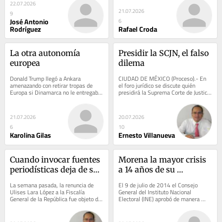
22.07.2026
21.07.2026
9
José Antonio
6
Rodríguez
Rafael Croda
La otra autonomía 
Presidir la SCJN, el falso 
europea
dilema
Donald Trump llegó a Ankara 
CIUDAD DE MÉXICO (Proceso).- En 
amenazando con retirar tropas de 
el foro jurídico se discute quién 
Europa si Dinamarca no le entregaba 
presidirá la Suprema Corte de Justicia 
Groenlandia, con romper el comercio 
de la Nación a partir de septiembre 
con España y...
de...
21.07.2026
20.07.2026
6
10
Karolina Gilas
Ernesto Villanueva
Cuando invocar fuentes 
Morena la mayor crisis 
periodísticas deja de ser 
a 14 años de su 
un argumento
fundación
La semana pasada, la renuncia de 
El 9 de julio de 2014 el Consejo 
Ulises Lara López a la Fiscalía 
General del Instituto Nacional 
General de la República fue objeto de 
Electoral (INE) aprobó de manera 
múltiples versiones sobre las causas 
unánime el registro de Morena como 
de su...
partido...