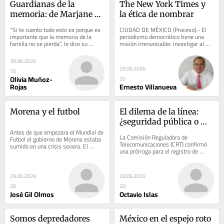
Guardianas de la 
The New York Times y 
memoria: de Marjane 
la ética de nombrar
Satrapi a Cristina Rivera 
“Si te cuento todo esto es porque es 
CIUDAD DE MÉXICO (Proceso).- El 
Garza
importante que la memoria de la 
periodismo democrático tiene una 
familia no se pierda”, le dice su 
misión irrenunciable: investigar al 
abuela a Marji en una escena de la...
poder. Pero entraña una 
responsabilidad...
30.06.2026
29.06.2026
10
Olivia Muñoz-
20
Rojas
Ernesto Villanueva
Morena y el futbol
El dilema de la línea: 
¿seguridad pública o 
Antes de que empezara el Mundial de 
desconexión masiva?
La Comisión Reguladora de 
Futbol el gobierno de Morena estaba 
Telecomunicaciones (CRT) confirmó 
sumido en una crisis severa. El 
una prórroga para el registro de 
horizonte político amenazaba con una 
líneas celulares en México. El nuevo 
tormenta...
plazo se...
29.06.2026
28.06.2026
20
20
José Gil Olmos
Octavio Islas
Somos depredadores 
México en el espejo roto 