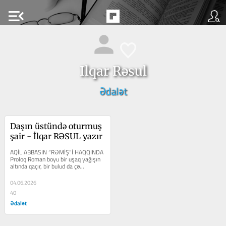
menu_open
Ilqar Rəsul
Ədalət
Daşın üstündə oturmuş 
şair - İlqar RƏSUL yazır
AQİL ABBASIN “RƏMİŞ”İ HAQQINDA 
Proloq Roman boyu bir uşaq yağışın 
altında qaçır, bir bulud da çə...
04.06.2026
40
Ədalət