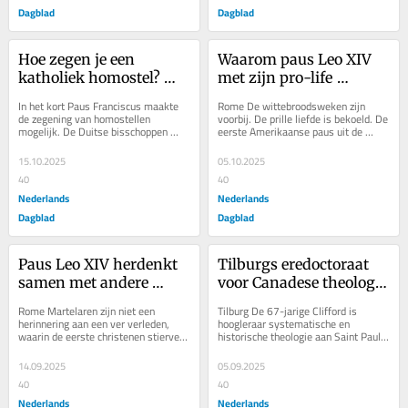
Dagblad
Dagblad
Hoe zegen je een 
Waarom paus Leo XIV 
katholiek homostel? 
met zijn pro-life 
Daarover liggen de 
uitspraken rechtse 
In het kort Paus Franciscus maakte 
Rome De wittebroodsweken zijn 
Duitse bisschoppen met 
Amerikanen van zich 
de zegening van homostellen 
voorbij. De prille liefde is bekoeld. De 
mogelijk. De Duitse bisschoppen 
eerste Amerikaanse paus uit de 
Rome in de clinch
vervreemdt
publiceerden een handreiking voor 
geschiedenis heeft afgelopen 
pastoraal werkenden...
dinsdag...
15.10.2025
05.10.2025
40
40
Nederlands
Nederlands
Dagblad
Dagblad
Paus Leo XIV herdenkt 
Tilburgs eredoctoraat 
samen met andere 
voor Canadese theologe 
kerkleiders 1624 
die pleit voor grotere rol 
Rome Martelaren zijn niet een 
Tilburg De 67-jarige Clifford is 
‘nieuwe martelaren van 
van vrouwen in 
herinnering aan een ver verleden, 
hoogleraar systematische en 
waarin de eerste christenen stierven 
historische theologie aan Saint Paul 
de 21e eeuw’
Katholieke Kerk
voor hun geloof. Ook in deze eeuw 
University in het Canadese Ottawa. 
worden...
De Tilburg School...
14.09.2025
05.09.2025
40
40
Nederlands
Nederlands