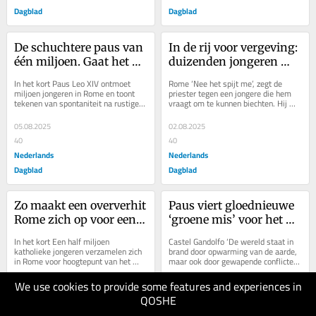
Dagblad
Dagblad
De schuchtere paus van 
In de rij voor vergeving: 
één miljoen. Gaat het 
duizenden jongeren 
pontificaat van Leo XIV 
zoeken in een snikheet 
In het kort Paus Leo XIV ontmoet 
Rome ‘Nee het spijt me’, zegt de 
nu op stoom komen?
Rome de verkoeling van 
miljoen jongeren in Rome en toont 
priester tegen een jongere die hem 
tekenen van spontaniteit na rustige 
vraagt om te kunnen biechten. Hij 
de biecht
beginperiode. De in Chicago geboren 
verwijst hem naar een collega-
paus...
priester. De...
05.08.2025
02.08.2025
40
40
Nederlands
Nederlands
Dagblad
Dagblad
Zo maakt een oververhit 
Paus viert gloednieuwe 
Rome zich op voor een 
‘groene mis’ voor het 
mega-
klimaat op zijn 
In het kort Een half miljoen 
Castel Gandolfo ‘De wereld staat in 
jongerenevenement. Dit 
ecologische 
katholieke jongeren verzamelen zich 
brand door opwarming van de aarde, 
in Rome voor hoogtepunt van het 
maar ook door gewapende conflicten.’ 
is de vuurdoop voor 
vakantieadres
Heilig Jaar met paus Leo XIV. Nog 
Het waren woorden die paus Leo 
paus Leo XIV
meer pelgrims uit...
XIV...
We use cookies to provide some features and experiences in
25.07.2025
10.07.2025
QOSHE
40
40
Nederlands
Nederlands