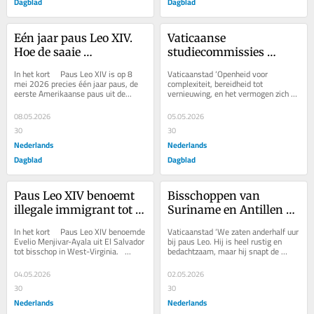
Dagblad
Dagblad
Eén jaar paus Leo XIV. 
Vaticaanse 
Hoe de saaie 
studiecommissies 
gematigdheid van 
willen ander type 
In het kort     Paus Leo XIV is op 8 
Vaticaanstad ‘Openheid voor 
eerste paus uit VS 
bisschoppen en 
mei 2026 precies één jaar paus, de 
complexiteit, bereidheid tot 
eerste Amerikaanse paus uit de...
vernieuwing, en het vermogen zich 
verfrissend blijkt te zijn
verandering in omgang 
aan te passen aan nieuwe situaties.’ 
met homoseksuelen
Dat zijn...
08.05.2026
05.05.2026
30
30
Nederlands
Nederlands
Dagblad
Dagblad
Paus Leo XIV benoemt 
Bisschoppen van 
illegale immigrant tot 
Suriname en Antillen 
bisschop van meest 
bespreken urgente 
In het kort     Paus Leo XIV benoemde 
Vaticaanstad ‘We zaten anderhalf uur 
Trump-gezinde staat 
problemen met de paus. 
Evelio Menjivar-Ayala uit El Salvador 
bij paus Leo. Hij is heel rustig en 
tot bisschop in West-Virginia.   ...
bedachtzaam, maar hij snapt de 
van de VS
‘Roepingen zijn 
wereldproblemen en voelt de 
opgedroogd’
complexiteiten...
04.05.2026
02.05.2026
30
30
Nederlands
Nederlands