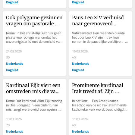
Dagblad
Dagblad
Ook polygame gezinnen 
Paus Leo XIV verhuisd 
vragen om pastorale 
naar gerenoveerd 
begeleiding. Hoe ver 
appartement - met 
Rome ‘In het christelijk gezin is geen 
Vaticaanstad Tien maanden duurde 
gaat de Rooms-
kapel en fitnessruimte
plaats voor polygamie, omdat het 
het voor Leo XIV zijn intrek kon 
onverenigbaar is met de eenheid van 
nemen in de pauselijke verblijven.  
Katholieke Kerk daarin?
het huwelijk’, schrijven de 
Hij woonde tot nu toe in een 
Afrikaanse...
appartement in het...
24.03.2026
16.03.2026
30
40
Nederlands
Nederlands
Dagblad
Dagblad
Kardinaal Eijk viert een 
Prominente kardinaal 
omstreden mis die van 
Irak treedt af. Zijn 
het Vaticaan niet mag, 
fraude en een 
Rome Dat kardinaal Wim Eijk zondag 
In het kort     Een Amerikaanse 
maar bisschop De Korte 
seksschandaal in de VS 
in Oss voorgaat in een tridentijnse 
bisschop van de uit Irak stammende 
mis  zorgt wereldwijd voor opzien. 
katholieke kerk wordt beschuldigd 
vindt het prima
de reden?
Sommige katholieken delen het 
van...
euforisch op...
13.03.2026
11.03.2026
70
40
Nederlands
Nederlands