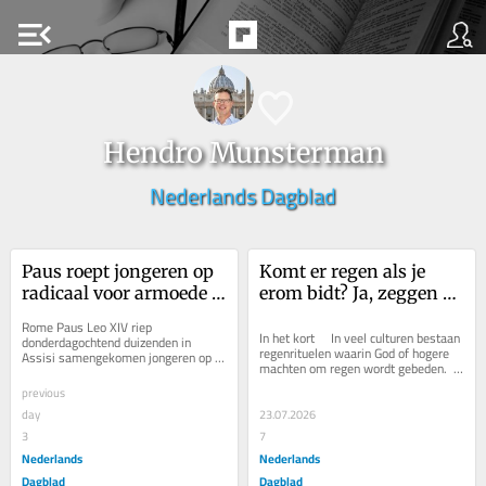
menu_open
Hendro Munsterman
Nederlands Dagblad
Paus roept jongeren op 
Komt er regen als je 
radicaal voor armoede 
erom bidt? Ja, zeggen 
te kiezen. ‘De wereld 
deze onderzoekers, 
Rome Paus Leo XIV riep 
zoekt naar nieuwe 
maar niet door 
In het kort     In veel culturen bestaan 
donderdagochtend duizenden in 
regenrituelen waarin God of hogere 
Assisi samengekomen jongeren op 
heiligen’
goddelijk ingrijpen
machten om regen wordt gebeden.   
‘naar de randen van de samenleving 
...
te gaan, waar onrecht en de...
previous
day
23.07.2026
3
7
Nederlands
Nederlands
Dagblad
Dagblad