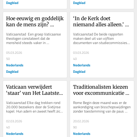
Dagblad
Dagblad
Hoe eeuwig en goddelijk 
‘In de Kerk doet 
kan de mens zijn? 
niemand alles alleen.’ 
Vaticaanse theologen 
Vaticaanse commissie 
Vaticaanstad  Een groep Vaticaanse 
Vaticaanstad De beide rapporten 
bekritiseren verlossing 
wil af van geïsoleerde 
theologen constateert dat de 
maken deel uit van vijftien 
mensheid steeds vaker in 
documenten van studiecommissies 
door techniek
seminariecultuur
technologie haar verlossing zoekt en 
die aan de slag gingen in het kader 
dat het menselijk...
van de...
05.03.2026
03.03.2026
50
40
Nederlands
Nederlands
Dagblad
Dagblad
Vaticaan verwijdert 
Traditionalisten kiezen 
‘staar’ van Het Laatste 
voor excommunicatie 
Oordeel in de Sixtijnse 
en stevenen af op een 
Vaticaanstad Elke dag trekken rond 
Rome Begin deze maand was er de 
kapel. ‘Zweet leidt tot 
schisma. Illegale 
20.000 bezoekers door de Sixtijnse 
aankondiging van bisschopswijdingen 
kapel. Hun adem en zweet heeft zich 
zonder toestemming van de paus 
melkzuur’
wijdingen gaan door
de afgelopen decennia als melkzuur 
door de traditionalistische Sint-
op Het...
Piusbroederschap...
02.03.2026
20.02.2026
40
90
Nederlands
Nederlands