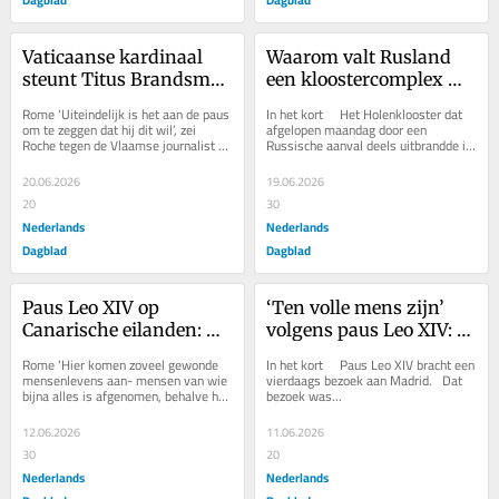
Vaticaanse kardinaal 
Waarom valt Rusland 
steunt Titus Brandsma 
een kloostercomplex 
als patroonheilige van 
aan dat aan de wieg 
Rome ‘Uiteindelijk is het aan de paus 
In het kort     Het Holenklooster dat 
journalisten
staat van het Russische 
om te zeggen dat hij dit wil’, zei 
afgelopen maandag door een 
Roche tegen de Vlaamse journalist 
Russische aanval deels uitbrandde is 
christendom?
Emmanuel van Lierde, een van de...
een...
20.06.2026
19.06.2026
20
30
Nederlands
Nederlands
Dagblad
Dagblad
Paus Leo XIV op 
‘Ten volle mens zijn’ 
Canarische eilanden: 
volgens paus Leo XIV: 
‘Christus herkennen in 
criterium voor de kerk 
Rome ‘Hier komen zoveel gewonde 
In het kort     Paus Leo XIV bracht een 
wie angst, honger en 
en de toekomst van de 
mensenlevens aan- mensen van wie 
vierdaags bezoek aan Madrid.   Dat 
bijna alles is afgenomen, behalve hun 
bezoek was...
geweld verlieten’
mensheid
waardigheid’, zei paus Leo XIV 
donderdag in...
12.06.2026
11.06.2026
30
20
Nederlands
Nederlands