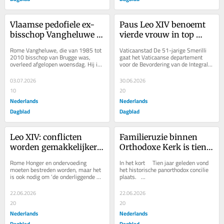
Vlaamse pedofiele ex-
Paus Leo XIV benoemt 
bisschop Vangheluwe 
vierde vrouw in top 
overleden en op geheim 
Vaticaan, met een 
Rome Vangheluwe, die van 1985 tot 
Vaticaanstad De 51-jarige Smerilli 
gehouden plek 
kardinaal onder haar 
2010 bisschop van Brugge was, 
gaat het Vaticaanse departement 
overleed afgelopen woensdag. Hij is 
voor de Bevordering van de Integrale 
begraven
gezag
intussen ‘in strikte intimiteit 
Menselijke Ontwikkeling leiden.  Ze 
begraven’,...
was tot...
03.07.2026
30.06.2026
10
20
Nederlands
Nederlands
Dagblad
Dagblad
Leo XIV: conflicten 
Familieruzie binnen 
worden gemakkelijker 
Orthodoxe Kerk is tien 
gevoed dan mensen. 
jaar na het panorthodox 
Rome Honger en ondervoeding 
In het kort     Tien jaar geleden vond 
‘Miljoenen gaan met 
concilie alleen maar 
moeten bestreden worden, maar het 
het historische panorthodox concilie 
is ook nodig om ‘de onderliggende 
plaats.   ...
honger naar bed’
toegenomen
structurele oorzaken die deze 
problemen in stand...
22.06.2026
22.06.2026
20
20
Nederlands
Nederlands
Dagblad
Dagblad