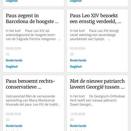
Dagblad
Dagblad
Paus zegent in 
Paus Leo XIV bezoekt 
Barcelona de hoogste 
een ernstig verdeeld, 
kerktoren ter wereld op 
seculariserend Spanje. 
In het kort     Paus Leo XIV zal 
In het kort     Paus Leo XIV brengt 
de 100e sterfdag van 
Luistert Europa naar 
woensdagavond de hoogste toren 
vanaf zaterdag een zevendaags 
van de Sagrada Familia inzegenen.   
pausbezoek aan Spanje.   ...
Antoni Gaudí
zijn zachte stem?
...
09.06.2026
05.06.2026
20
20
Nederlands
Nederlands
Dagblad
Dagblad
Paus benoemt rechts-
Met de nieuwe patriarch 
conservatieve 
laveert Georgië tussen 
Mexicaanse tot hoofd 
vriendschap met 
Vaticaanstad Met de verrassende 
In het kort     De Georgisch-Orthodoxe 
van Vaticaanse 
Moskou en 
aanstelling van Maria Montserrat 
Kerk heeft een nieuwe patriarch.   
Alvarado zet paus Leo XIV de traditie 
Zowel Georgië...
communicatie
Constantinopel
door waarmee paus Franciscus 
begon: het...
02.06.2026
12.05.2026
20
30
Nederlands
Nederlands