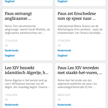
Dagblad
Dagblad
Paus ontvangt 
Paus zet Enschedese 
anglicaanse 
non op spoor naar 
aartsbisschop als 
heiligverklaring. ‘Lijd in 
Rome ‘Een oecumenische 
Vaticaanstad Maria Teresa van de 
‘zuster in Christus’, niet 
stilte en geef luid dank’
pelgrimage’ noemt Sarah Mullally, de 
Allerheiligste Drie-eenheid - zoals de 
anglicaanse aartsbisschop van 
kloosternaam van Teresia IJsseldijk 
als ‘zuster in het 
Canterbury, het op haar 
luidt - werd op 13 november 1897 
bisschopsambt’
Facebookpagina. Ze bezocht in...
in...
27.04.2026
27.04.2026
40
20
Nederlands
Nederlands
Dagblad
Dagblad
Leo XIV bezoekt 
Paus Leo XIV tevreden 
islamitisch Algerije, het 
met staakt-het-vuren, 
land van Augustinus én 
vraagt om diplomatie 
Rome Algerije is het eerste land op 
Rome Aan het einde van zijn 
de moord op de 
nu ‘met gebed te 
Leo’s Afrikaanse tournee van elf 
algemene audiëntie zei paus Leo 
dagen, die maandag begint. Daarna 
woensdagochtend dat hij het 
monniken van 
begeleiden’
reist hij door naar Kameroen, Angola 
aangekondigde staakt-het-vuren 
Tibhirine
en...
verwelkomt ‘met tevredenheid...
13.04.2026
08.04.2026
30
30
Nederlands
Nederlands