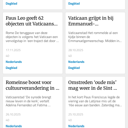
Dagblad
Dagblad
Paus Leo geeft 62 
Vaticaan grijpt in bij 
objecten uit Vaticaanse 
Emmanuel-
Musea terug aan 
gemeenschap: te 
Rome De teruggave van deze 
Vaticaanstad Het rommelde al een 
inheemse bevolking 
centralistisch bestuur 
objecten is volgens het Vaticaan een 
tijdje binnen de 
vervolgstap in ‘een traject dat door 
Emmanuelgemeenschap. Midden in 
van Canada
en slechte omgang met 
paus Franciscus in gang is gezet’. Dat 
de zomer stapte de algemeen-
misbruik
staat...
moderator, de Fransman Michel-
17.11.2025
28.10.2025
Bernard de...
40
40
Nederlands
Nederlands
Dagblad
Dagblad
Romeinse boost voor 
Omstreden ‘oude mis’ 
cultuurverandering in 
mag weer in de Sint 
Katholieke Kerk. ‘Op 
Pieter. Draait Leo XIV nu 
Vaticaanstad ‘De synode brengt 
In het kort Paus Franciscus legde de 
een dieper niveau met 
de regels van Franciscus 
nieuw leven in de kerk’, vertelt 
viering van de Latijnse mis uit de 
Adelina Fernandez uit Fatima 
16e eeuw aan banden. Zaterdag mag 
elkaar leren praten’
terug?
(Portugal) enthousiast vlakbij het 
kardinaal Burke van paus Leo XIV 
Sint-Pietersplein....
deze 'oude...
26.10.2025
25.10.2025
40
40
Nederlands
Nederlands