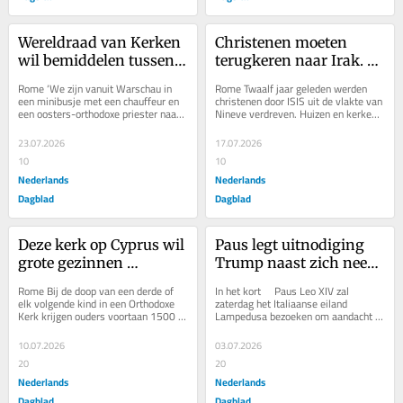
Wereldraad van Kerken 
Christenen moeten 
wil bemiddelen tussen 
terugkeren naar Irak. 
strijdende Orthodoxe 
Dat is ‘nationale 
Rome ‘We zijn vanuit Warschau in 
Rome Twaalf jaar geleden werden 
Kerken in Oekraïne. 
prioriteit’, vindt de 
een minibusje met een chauffeur en 
christenen door ISIS uit de vlakte van 
een oosters-orthodoxe priester naar 
Nineve verdreven. Huizen en kerken 
‘Zaak zit muurvast’
Iraakse premier
Kyiv gereden. Rijdend door het 
werden verwoest. Er woonden toen 
Oekraïense...
in de stad...
23.07.2026
17.07.2026
10
10
Nederlands
Nederlands
Dagblad
Dagblad
Deze kerk op Cyprus wil 
Paus legt uitnodiging 
grote gezinnen 
Trump naast zich neer 
stimuleren: 1500 euro 
en viert Independence 
Rome Bij de doop van een derde of 
In het kort     Paus Leo XIV zal 
als je een derde kind 
Day op 
elk volgende kind in een Orthodoxe 
zaterdag het Italiaanse eiland 
Kerk krijgen ouders voortaan 1500 
Lampedusa bezoeken om aandacht te 
laat dopen
vluchtelingeneiland 
euro van de kerk. Bij inschrijving van 
vragen voor...
Lampedusa
het kind...
10.07.2026
03.07.2026
20
20
Nederlands
Nederlands
Dagblad
Dagblad