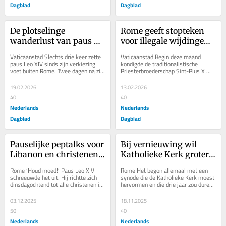
Dagblad
Dagblad
De plotselinge 
Rome geeft stopteken 
wanderlust van paus 
voor illegale wijdingen, 
Leo XIV: zes bezoeken in 
maar staat open voor 
Vaticaanstad Slechts drie keer zette 
Vaticaanstad Begin deze maand 
Italië en vier 
dialoog. 
paus Leo XIV sinds zijn verkiezing 
kondigde de traditionalistische 
voet buiten Rome. Twee dagen na zijn 
Priesterbroederschap Sint-Pius X 
buitenlandse reizen
Traditionalisten 
pausverkiezing, op 10 mei 2025, 
(FSSPX) aan op 1 juli nieuwe 
twijfelen
bezocht...
bisschoppen te zullen...
19.02.2026
13.02.2026
40
40
Nederlands
Nederlands
Dagblad
Dagblad
Pauselijke peptalks voor 
Bij vernieuwing wil 
Libanon en christenen 
Katholieke Kerk grotere 
in het Midden-Oosten. 
rol voor vrouwen in 
Rome ‘Houd moed!’ Paus Leo XIV 
Rome Het begon allemaal met een 
‘Nieuwe benaderingen 
priesteropleiding en 
schreeuwde het uit. Hij richtte zich 
synode die de Katholieke Kerk moest 
dinsdagochtend tot alle christenen in 
hervormen en die drie jaar zou duren. 
nodig’
liturgie
het Midden-Oosten. Hij noemde 
Maar vlak voor zijn overlijden voegde 
hen...
paus...
03.12.2025
18.11.2025
50
40
Nederlands
Nederlands