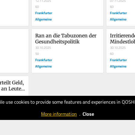
12.11.2025
07.11.2025
60
60
Frankfurter
Frankfurter
Allgemeine
Allgemeine
Ran an die Tabuzonen der 
Irritierende
Gesundheitspolitik
Mindestlo
30.10.2025
30.10.2025
50
60
Frankfurter
Frankfurter
Allgemeine
Allgemeine
eilt Geld, 
 an Leute, 
uchen
We use cookies to provide some features and experiences in QOSH
More information
.
Close