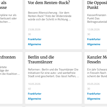
als 
Vor dem Renten-Ruck?
Die Opposi
sse
Punkt
Bessere Alterssicherung : Vor dem 
pläne nur als 
Kassenfinanzen :
Renten-Ruck? Trotz der Widerstände 
eitszeit oder 
Punkt Das 
würde sich der Schritt in Richtung 
tschen 
Beitragssatzstab
verpflichtender Kapitalrente auszahlen. 
Unwucht. Die Koa
Alle...
beseitigen. Der..
23.06.2026
12.06.2026
30
30
Frankfurter
Frankfurter
Allgemeine
Allgemeine
enfronten
Berlin und die 
Kanzler Mer
Traumtänzer
Fesseln
rtete 
Reformen : Berlin und die Traumtänzer Die 
Ein Jahr Schwarz-
äge der 
Initiativen für eine auto- und werbefreie 
in Fesseln Nach
die Koalition 
Stadt sind gescheitert. Das lässt hoffen, 
scheint der Bund
sie einen...
wenn auch die...
zweifeln, ob sein
10.05.2026
05.05.2026
40
30
Frankfurter
Frankfurter
Allgemeine
Allgemeine