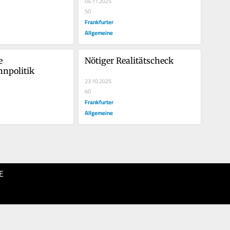
04.11.2025
50
Frankfurter
Allgemeine
 
Nötiger Realitätscheck
hnpolitik
23.10.2025
60
Frankfurter
Allgemeine
E