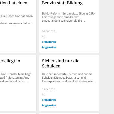
tion hat einen 
Benzin statt Bildung
Bafög-Reform : Benzin statt Bildung CSU-
 Die Opposition hat einen 
Forschungsministerin Bär hat 
eingestanden: Wichtiger als die 
ilisierungsgesetz hat eine 
Bildungsförderung ist dieser schwarz-
lition muss sie 
roten...
.
01.06.2026
40
Frankfurter
Allgemeine
z liegt in 
Sicher sind nur die 
Schulden
Rot : Kanzler Merz liegt 
Haushaltseckwerte : Sicher sind nur die 
 zwölf Monaten im Amt 
Schulden Die neue Haushalts- und 
eskanzler selbst zu 
Finanzplanung lässt nicht erkennen, wie 
e Koalition den...
die Koalition das Land...
29.04.2026
30
Frankfurter
Allgemeine