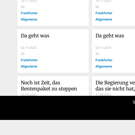
29.11.2025
14.11.2025
60
60
Frankfurter
Frankfurter
Allgemeine
Allgemeine
Da geht was
Da geht was
02.11.2025
02.11.2025
50
50
Frankfurter
Frankfurter
Allgemeine
Allgemeine
Noch ist Zeit, das 
Die Regierung vert
Rentenpaket zu stoppen
das sie nicht hat,
14.10.2025
die es nicht bra
17.09.2025
50
60
Frankfurter
Frankfurter
Allgemeine
Allgemeine