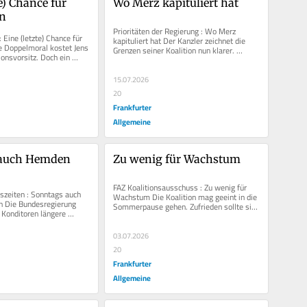
e) Chance für 
Wo Merz kapituliert hat
n
Prioritäten der Regierung : Wo Merz 
 Eine (letzte) Chance für 
kapituliert hat Der Kanzler zeichnet die 
 Doppelmoral kostet Jens 
Grenzen seiner Koalition nun klarer. 
onsvorsitz. Doch ein 
Unternehmen gibt das eine bessere...
sproblem hat...
15.07.2026
20
Frankfurter
Allgemeine
auch Hemden 
Zu wenig für Wachstum
FAZ Koalitionsausschuss : Zu wenig für 
zeiten : Sonntags auch 
Wachstum Die Koalition mag geeint in die 
 Die Bundesregierung 
Sommerpause gehen. Zufrieden sollte sie 
 Konditoren längere 
mit ihrem Kompromisspaket...
rlauben. Das reicht...
03.07.2026
20
Frankfurter
Allgemeine