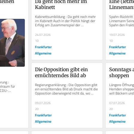
einen 
Da geht noch mehr im 
Eine (letzt
Kabinett
Linneman
Kabinettsumbildung : Da geht noch mehr 
Spahn-Rücktritt :
im Kabinett Auch in der Politik hängt der 
Linnemann Seine
Erfolg am Zusammenspiel der 
Spahn den Frakti
Mannschaft. Eine Schwachstelle in der...
Glaubwürdigkeit
24.07.2026
19.07.2026
10
10
Frankfurter
Frankfurter
Allgemeine
Allgemeine
Die Opposition gibt ein 
Sonntags 
ernüchterndes Bild ab
shoppen
ung : 
Regierungserklärung : Die Opposition gibt 
Längere Öffnungs
lraum für 
ein ernüchterndes Bild ab Druck macht die 
Hemden shoppen
 CDU-
Opposition überwiegend nicht da, wo 
will Bäckern und
die vielen 
Union und SPD am...
Öffnungszeiten e
09.07.2026
07.07.2026
20
20
Frankfurter
Frankfurter
Allgemeine
Allgemeine