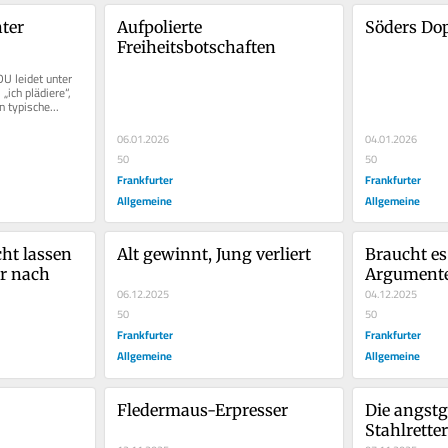
ter 
Aufpolierte 
Söders Dop
Freiheitsbotschaften
U leidet unter 
„ich plädiere“, 
n typische...
06.01.2026
04.01.2026
50
50
Frankfurter
Frankfurter
Allgemeine
Allgemeine
ht lassen 
Alt gewinnt, Jung verliert
Braucht es
er nach
Argumente,
06.12.2025
Rentenpak
04.12.2025
50
50
Frankfurter
Frankfurter
Allgemeine
Allgemeine
Fledermaus-Erpresser
Die angstg
Stahlretter