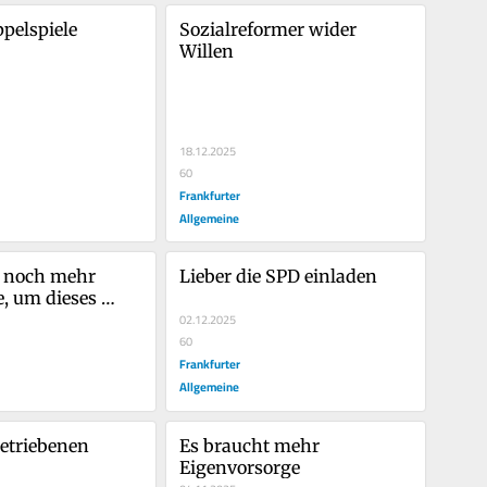
pelspiele
Sozialreformer wider 
Willen
18.12.2025
60
Frankfurter
Allgemeine
 noch mehr 
Lieber die SPD einladen
 um dieses 
et zu stoppen?
02.12.2025
60
Frankfurter
Allgemeine
etriebenen 
Es braucht mehr 
Eigenvorsorge