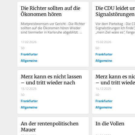
Die Richter sollten auf die 
Die CDU leidet un
Ökonomen hören
Signalstörungen
Mietpreisbremsen vor Gericht : Die Richter 
Vor dem Parteitag : Die CD
sollten auf die Ökonomen hören Wieder 
Signalstörungen Ich finde“, 
sind Vermieter in Karlsruhe abgeblitzt. 
„mein Ziel wäre es“, fange
„Legitim“,...
17.02.2026
15.02.2026
50
60
Frankfurter
Frankfurter
Allgemeine
Allgemeine
Merz kann es nicht lassen 
Merz kann es nic
– und tritt wieder nach
– und tritt wied
15.12.2025
14.12.2025
50
40
Frankfurter
Frankfurter
Allgemeine
Allgemeine
An der rentenpolitischen 
In die Vollen
Mauer