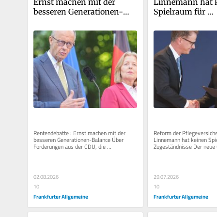
Ernst machen mit der 
Linnemann hat k
besseren Generationen-
Spielraum für 
Balance
Zugeständnisse
Rentendebatte : Ernst machen mit der 
Reform der Pflegeversicher
besseren Generationen-Balance Über 
Linnemann hat keinen Spie
Forderungen aus der CDU, die 
Zugeständnisse Der neue
abschlagsfreie Frührente zu erhalten, 
Gesundheitsminister muss 
freut...
Wünsche...
02.08.2026
29.07.2026
10
10
Frankfurter Allgemeine
Frankfurter Allgemeine