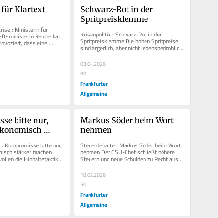
 für Klartext
Schwarz-Rot in der 
Spritpreisklemme
rise : Ministerin für 
Krisenpolitik : Schwarz-Rot in der 
aftsministerin Reiche hat 
Spritpreisklemme Die hohen Spritpreise 
ovoziert, dass eine 
sind ärgerlich, aber nicht lebensbedrohlich. 
roht. Dass es...
Es wäre nun an Verbrauchern...
03.04.2026
60
Frankfurter
Allgemeine
e bitte nur, 
Markus Söder beim Wort 
ökonomisch 
nehmen
achen
: Kompromisse bitte nur, 
Steuerdebatte : Markus Söder beim Wort 
isch stärker machen 
nehmen Der CSU-Chef schließt höhere 
llen die Hinhaltetaktik 
Steuern und neue Schulden zu Recht aus. 
 Gegner in den...
Damit wird zwar die versprochene...
18.02.2026
50
Frankfurter
Allgemeine