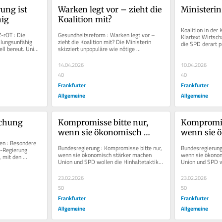
ung ist 
Warken legt vor – zieht die 
Ministerin
hig
Koalition mit?
Koalition in der K
rOT : Die 
Gesundheitsreform : Warken legt vor – 
Klartext Wirtsch
lungsunfähig 
zieht die Koalition mit? Die Ministerin 
die SPD derart pr
ll bereut. Union 
skizziert unpopuläre wie nötige 
Koalitionskrise d
Maßnahmen. Doch ob diese...
14.04.2026
10.04.2026
40
40
Frankfurter
Frankfurter
Allgemeine
Allgemeine
uchung
Kompromisse bitte nur, 
Kompromiss
wenn sie ökonomisch 
wenn sie 
n : Besondere 
stärker machen
stärker m
Bundesregierung : Kompromisse bitte nur, 
Bundesregierung 
-Regierung 
wenn sie ökonomisch stärker machen 
wenn sie ökonom
 mit den 
Union und SPD wollen die Hinhaltetaktik 
Union und SPD wo
höhere...
beenden, die ihre Gegner in den...
beenden, die ihre
23.02.2026
23.02.2026
50
50
Frankfurter
Frankfurter
Allgemeine
Allgemeine