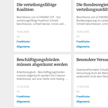
Die verteilungsfähige 
Die Bundesregier
Koalition
verteilungsunfä
Beschlüsse von sCHWARZ-rOT : Die 
Beschlüsse von sCHWARZ-
verteilungsfähige Koalition Schnell 
Bundesregierung ist vertei
beschlossen, schnell bereut. Union und 
Schnell beschlossen, schne
SPD ernten für ihre unausgegorenen...
und SPD ernten für ihre...
16.04.2026
16.04.2026
40
50
Frankfurter
Frankfurter
Allgemeine
Allgemeine
Beschäftigungshürden 
Besondere Vers
müssen abgeräumt werden
Zweckentfremdete Schulde
Arbeitslosigkeit : Beschäftigungshürden 
Versuchung Auch die Merz
müssen abgeräumt werden Die Chancen 
widersteht nicht dem Reiz,
Arbeitsloser auf eine Stelle sind niedrig. 
Sondervermögen Raum für 
Und mit dem Irankrieg ist...
31.03.2026
17.03.2026
40
60
Frankfurter
Frankfurter
Allgemeine
Allgemeine