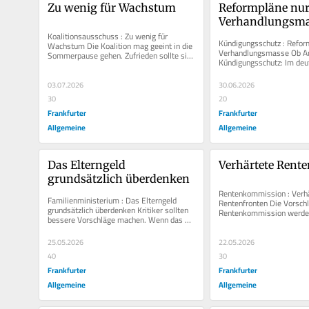
Zu wenig für Wachstum
Reformpläne nur 
Verhandlungsma
Koalitionsausschuss : Zu wenig für 
Kündigungsschutz : Reform
Wachstum Die Koalition mag geeint in die 
Verhandlungsmasse Ob Arb
Sommerpause gehen. Zufrieden sollte sie 
Kündigungsschutz: Im deu
mit ihrem Kompromisspaket aber...
Arbeitsrecht liegen viele...
03.07.2026
30.06.2026
30
20
Frankfurter
Frankfurter
Allgemeine
Allgemeine
Das Elterngeld 
Verhärtete Rent
grundsätzlich überdenken
Rentenkommission : Verhä
Familienministerium : Das Elterngeld 
Rentenfronten Die Vorschl
grundsätzlich überdenken Kritiker sollten 
Rentenkommission werden 
bessere Vorschläge machen. Wenn das 
auf die Probe stellen. Will 
Elterngeld nicht wirkt, wie...
25.05.2026
22.05.2026
40
30
Frankfurter
Frankfurter
Allgemeine
Allgemeine