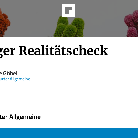
ger Realitätscheck
e Göbel
urter Allgemeine
ter Allgemeine