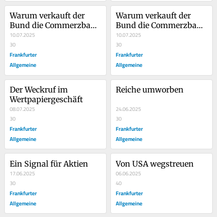
Warum verkauft der 
Warum verkauft der 
Bund die Commerzbank 
Bund die Commerzbank 
nicht?
10.07.2025
nicht?
10.07.2025
30
30
Frankfurter
Frankfurter
Allgemeine
Allgemeine
Der Weckruf im 
Reiche umworben
Wertpapiergeschäft
08.07.2025
24.06.2025
30
30
Frankfurter
Frankfurter
Allgemeine
Allgemeine
Ein Signal für Aktien
Von USA wegstreuen
17.06.2025
06.06.2025
30
40
Frankfurter
Frankfurter
Allgemeine
Allgemeine