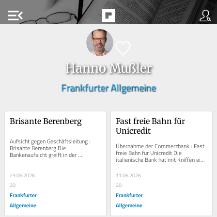
menu_open
Hanno Mußler
Frankfurter Allgemeine
Brisante Berenberg
Fast freie Bahn für 
Unicredit
Aufsicht gegen Geschäftsleitung : 
Übernahme der Commerzbank : Fast 
Brisante Berenberg Die 
freie Bahn für Unicredit Die 
Bankenaufsicht greift in der 
italienische Bank hat mit Kniffen ein 
Hamburger Bank schnell und hart 
höheres Angebot an die 
durch. Seit kurzem ist...
Commerzbank-Aktionäre...
23.06.2026
11.06.2026
20
20
Frankfurter
Frankfurter
Allgemeine
Allgemeine