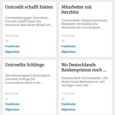
Unicredit schafft Fakten
Mitarbeiter mit 
Herzblut
Commerzbank gegen Übernahme : 
Commerzbank-Hauptversammlung : 
Unicredit schafft Fakten Die 
Mitarbeiter mit Herzblut Die 
italienische Bank bleibt offiziell unter 
Mitarbeiter der Commerzbank 
30 Prozent an Commerzbank-Aktien. 
funktionieren das Aktionärstreffen zu 
Dabei hat sie...
einer Art...
05.06.2026
21.05.2026
20
20
Frankfurter
Frankfurter
Allgemeine
Allgemeine
Unicredits Schlinge
Wo Deutschlands 
Bankenprimus noch 
Übernahmeangebot Commerzbank : 
nachlegen muss
Deutsche Bank mit Schwächen : Wo 
Unicredits Schlinge Die 
Deutschlands Bankenprimus noch 
Commerzbank steckt in der 
nachlegen muss Das 
Defensive. Nach dem 
Privatkundengeschäft der Deutschen 
Übernahmeangebot könnte Unicredit 
Bank liefert derzeit nur 30...
auf der...
05.05.2026
17.04.2026
20
30
Frankfurter
Frankfurter
Allgemeine
Allgemeine