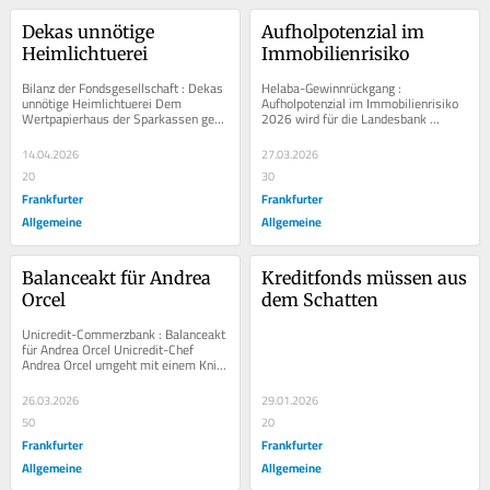
Dekas unnötige 
Aufholpotenzial im 
Heimlichtuerei
Immobilienrisiko
Bilanz der Fondsgesellschaft : Dekas 
Helaba-Gewinnrückgang : 
unnötige Heimlichtuerei Dem 
Aufholpotenzial im Immobilienrisiko 
Wertpapierhaus der Sparkassen geht 
2026 wird für die Landesbank 
es eigentlich prächtig. Umso mehr 
Hessen-Thüringen ein 
irritiert die...
Übergangsjahr. Wie realistisch ist...
14.04.2026
27.03.2026
20
30
Frankfurter
Frankfurter
Allgemeine
Allgemeine
Balanceakt für Andrea 
Kreditfonds müssen aus 
Orcel
dem Schatten
Unicredit-Commerzbank : Balanceakt 
für Andrea Orcel Unicredit-Chef 
Andrea Orcel umgeht mit einem Kniff 
regulatorische Hürden. Doch die...
26.03.2026
29.01.2026
50
20
Frankfurter
Frankfurter
Allgemeine
Allgemeine