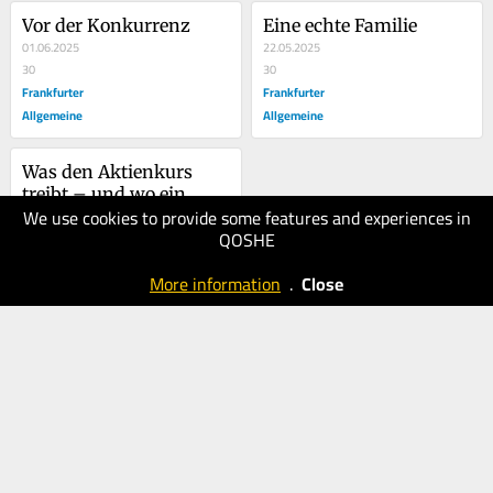
Vor der Konkurrenz
Eine echte Familie
01.06.2025
22.05.2025
30
30
Frankfurter
Frankfurter
Allgemeine
Allgemeine
Was den Aktienkurs 
treibt – und wo ein 
We use cookies to provide some features and experiences in
Rufschaden droht
09.05.2025
QOSHE
40
Frankfurter
More information
.
Close
Allgemeine