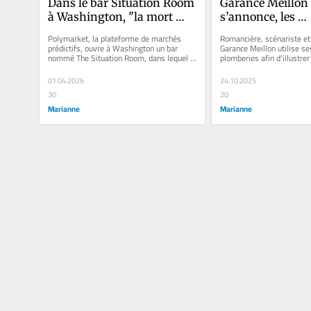
Dans le bar Situation Room 
Garance Meillon :
à Washington, "la mort 
s’annonce, les 
n’est plus représentée en 
températures bais
Polymarket, la plateforme de marchés 
Romancière, scénariste et r
direct, elle est monétisée"
minces sont vos 
prédictifs, ouvre à Washington un bar 
Garance Meillon utilise se
nommé The Situation Room, dans lequel il 
plomberies afin d'illustrer 
perspectives 
est possible de parier sur...
urbaine.
sentimentales"
01.04.2026
24.10.2025
30
20
Marianne
Marianne