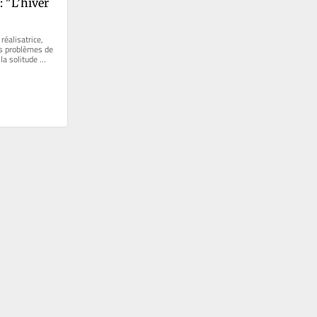
 "L’hiver 
sent, et 
éalisatrice, 
s problèmes de 
la solitude 