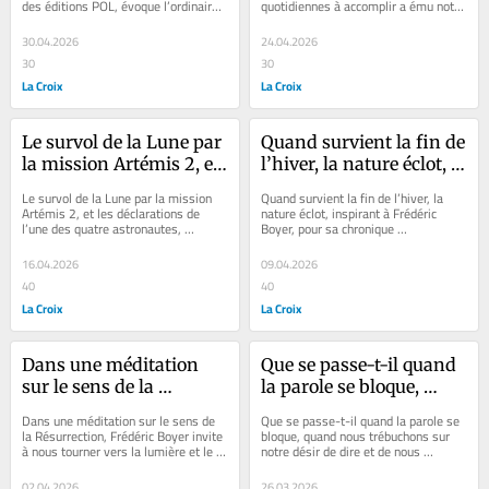
des éditions POL, évoque l’ordinaire 
quotidiennes à accomplir a ému notre 
POL, évoque l’ordinaire 
accomplir a ému notre 
et les richesses du métier...
chroniqueur Frédéric Boyer, tant...
et les richesses du 
chroniqueur Frédéric 
30.04.2026
24.04.2026
métier d’éditeur, placé 
Boyer, tant ils font 
30
30
sous les feux de 
resurgir des vies 
La Croix
La Croix
l’actualité en raison de 
oubliées, à l’ombre de la 
l’éviction brutale du 
grande histoire.
patron des Éditions 
Le survol de la Lune par 
Quand survient la fin de 
Grasset par Vincent 
la mission Artémis 2, et 
l’hiver, la nature éclot, 
Bolloré.
les déclarations de l’une 
inspirant à Frédéric 
Le survol de la Lune par la mission 
Quand survient la fin de l’hiver, la 
des quatre astronautes, 
Boyer, pour sa 
Artémis 2, et les déclarations de 
nature éclot, inspirant à Frédéric 
l’une des quatre astronautes, 
Boyer, pour sa chronique 
inspirent à Frédéric 
chronique 
inspirent à Frédéric Boyer, dans sa...
hebdomadaire, une méditation sur le 
Boyer, dans sa 
hebdomadaire, une 
triomphe...
16.04.2026
09.04.2026
chronique 
méditation sur le 
40
40
hebdomadaire, une 
triomphe de la vie, 
La Croix
La Croix
réflexion sur la 
fragile et lumineuse.
nécessité de protéger… 
notre planète.
Dans une méditation 
Que se passe-t-il quand 
sur le sens de la 
la parole se bloque, 
Résurrection, Frédéric 
quand nous trébuchons 
Dans une méditation sur le sens de 
Que se passe-t-il quand la parole se 
Boyer invite à nous 
sur notre désir de dire et 
la Résurrection, Frédéric Boyer invite 
bloque, quand nous trébuchons sur 
à nous tourner vers la lumière et le 
notre désir de dire et de nous 
tourner vers la lumière 
de nous raconter aux 
relèvement, sans céder au...
raconter aux autres ? L’écrivain 
et le relèvement, sans 
autres ? L’écrivain 
Frédéric...
02.04.2026
26.03.2026