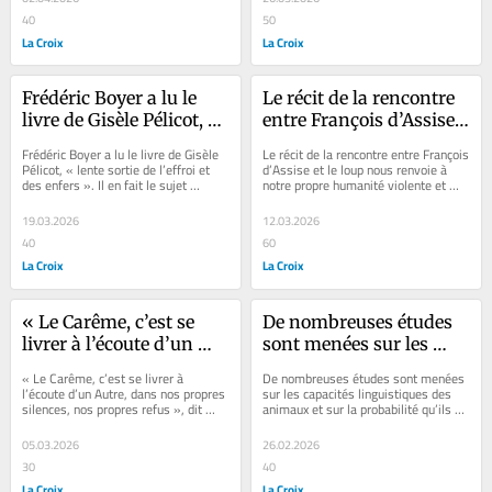
céder au chagrin et 
Frédéric Boyer en parle, 
40
50
l’accablement après la 
justement, dans sa 
La Croix
La Croix
mort du Christ.
chronique 
hebdomadaire, en y 
mêlant des souvenirs 
Frédéric Boyer a lu le 
Le récit de la rencontre 
personnels.
livre de Gisèle Pélicot, « 
entre François d’Assise 
lente sortie de l’effroi et 
et le loup nous renvoie à 
Frédéric Boyer a lu le livre de Gisèle 
Le récit de la rencontre entre François 
des enfers ». Il en fait le 
notre propre humanité 
Pélicot, « lente sortie de l’effroi et 
d’Assise et le loup nous renvoie à 
des enfers ». Il en fait le sujet 
notre propre humanité violente et 
sujet poignant de sa 
violente et cruelle, écrit 
poignant de sa chronique 
cruelle, écrit Frédéric Boyer...
chronique 
Frédéric Boyer dans sa 
hebdomadaire.
19.03.2026
12.03.2026
hebdomadaire.
chronique 
40
60
hebdomadaire, « nous 
La Croix
La Croix
qui devons être délivrés 
du loup que nous 
sommes à nous-mêmes 
« Le Carême, c’est se 
De nombreuses études 
».
livrer à l’écoute d’un 
sont menées sur les 
Autre, dans nos propres 
capacités linguistiques 
« Le Carême, c’est se livrer à 
De nombreuses études sont menées 
silences, nos propres 
des animaux et sur la 
l’écoute d’un Autre, dans nos propres 
sur les capacités linguistiques des 
silences, nos propres refus », dit 
animaux et sur la probabilité qu’ils 
refus », dit Frédéric 
probabilité qu’ils 
Frédéric Boyer dans sa chronique...
produisent des phrases. Dans sa...
Boyer dans sa 
produisent des phrases. 
05.03.2026
26.02.2026
chronique 
Dans sa chronique 
30
40
hebdomadaire, invitant 
hebdomadaire, Frédéric 
La Croix
La Croix