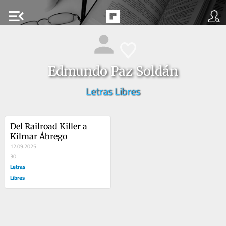
menu_open
Edmundo Paz Soldán
Letras Libres
Del Railroad Killer a 
Kilmar Ábrego
12.09.2025
30
Letras
Libres