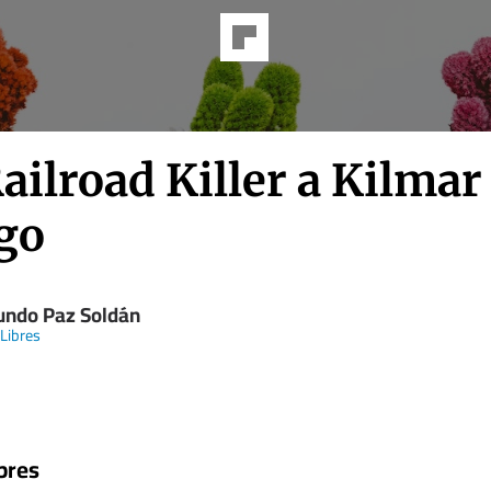
ailroad Killer a Kilmar
go
ndo Paz Soldán
 Libres
bres