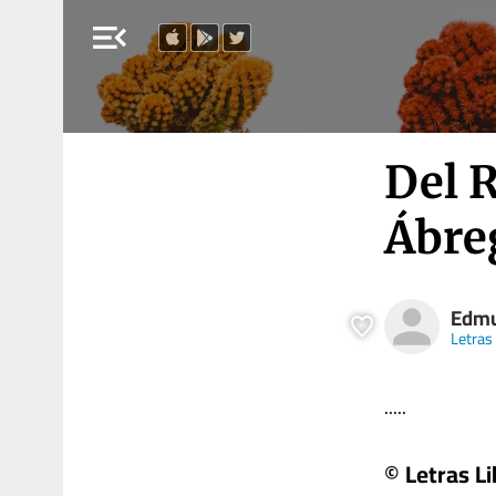
menu_open
Del R
Ábre
Edmu
Letras
.....
© Letras Li