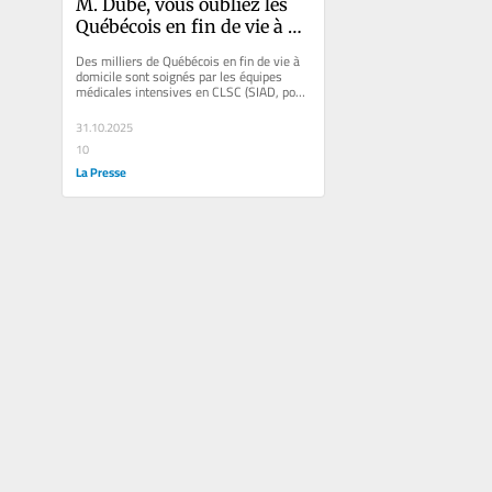
M. Dubé, vous oubliez les 
Québécois en fin de vie à 
domicile
Des milliers de Québécois en fin de vie à 
domicile sont soignés par les équipes 
médicales intensives en CLSC (SIAD, pour 
soins [médicaux]...
31.10.2025
10
La Presse