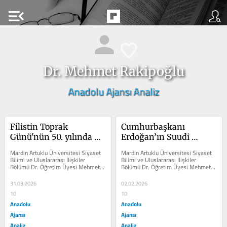
menu_open
Dr. Mehmet Rakipoğlu
Anadolu Ajansı Analiz
Filistin Toprak 
Cumhurbaşkanı 
Günü'nün 50. yılında 
Erdoğan’ın Suudi 
İsrail'in 
Arabistan ve Mısır 
Mardin Artuklu Üniversitesi Siyaset 
Mardin Artuklu Üniversitesi Siyaset 
Filistinsizleştirme 
ziyaretleri: Bölgesel 
Bilimi ve Uluslararası İlişkiler 
Bilimi ve Uluslararası İlişkiler 
Bölümü Dr. Öğretim Üyesi Mehmet 
Bölümü Dr. Öğretim Üyesi Mehmet 
stratejisi nasıl devam 
güvenlik mimarisinde 
Rakipoğlu, Toprak Günü'nün 50....
Rakipoğlu, Cumhurbaşkanı Recep...
ediyor?
yeni bir aşama mı?
31.03.2026
02.02.2026
10
10
Anadolu
Anadolu
Ajansı
Ajansı
Analiz
Analiz