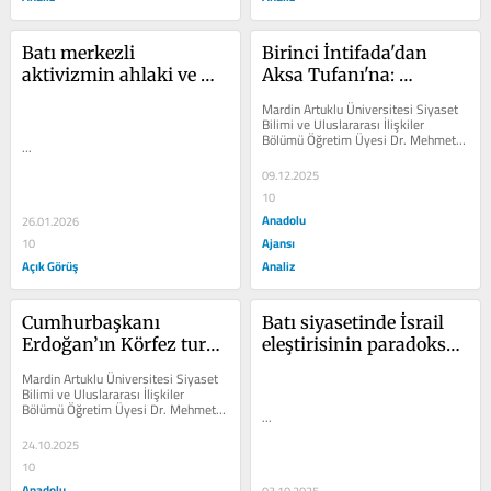
Batı merkezli 
Birinci İntifada'dan 
aktivizmin ahlaki ve 
Aksa Tufanı'na: 
entelektüel çöküşü
Filistin'de işgal ve 
Mardin Artuklu Üniversitesi Siyaset 
direniş
Bilimi ve Uluslararası İlişkiler 
Bölümü Öğretim Üyesi Dr. Mehmet 
...
Rakipoğlu, Birinci İntifada’dan...
09.12.2025
10
Anadolu
26.01.2026
Ajansı
10
Açık Görüş
Analiz
Cumhurbaşkanı 
Batı siyasetinde İsrail 
Erdoğan’ın Körfez turu: 
eleştirisinin paradoksal 
Bölgesel sahiplenme 
sınırları: Bernie Sanders 
Mardin Artuklu Üniversitesi Siyaset 
hamlesi
örneği
Bilimi ve Uluslararası İlişkiler 
Bölümü Öğretim Üyesi Dr. Mehmet 
...
Rakipoğlu, Cumhurbaşkanı Recep...
24.10.2025
10
Anadolu