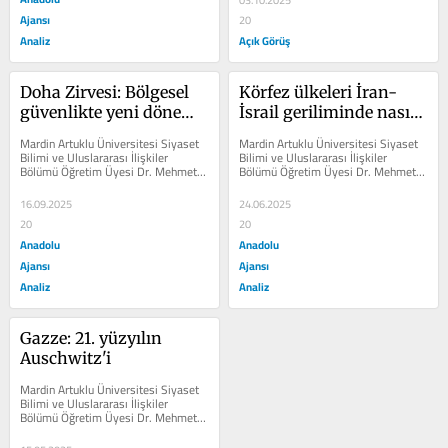
03.10.2025
Ajansı
20
Analiz
Açık Görüş
Doha Zirvesi: Bölgesel 
Körfez ülkeleri İran-
güvenlikte yeni dönem 
İsrail geriliminde nasıl 
mi?
konumlandı?
Mardin Artuklu Üniversitesi Siyaset 
Mardin Artuklu Üniversitesi Siyaset 
Bilimi ve Uluslararası İlişkiler 
Bilimi ve Uluslararası İlişkiler 
Bölümü Öğretim Üyesi Dr. Mehmet 
Bölümü Öğretim Üyesi Dr. Mehmet 
Rakipoğlu, 15 Eylül'de Doha'da...
Rakipoğlu, İran-İsrail geriliminde...
16.09.2025
24.06.2025
20
20
Anadolu
Anadolu
Ajansı
Ajansı
Analiz
Analiz
Gazze: 21. yüzyılın 
Auschwitz'i
Mardin Artuklu Üniversitesi Siyaset 
Bilimi ve Uluslararası İlişkiler 
Bölümü Öğretim Üyesi Dr. Mehmet 
Rakipoğlu, İsrail'in Gazze'de...