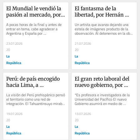
El Mundial le vendió la 
El fantasma de la 
pasión al mercado, por 
libertad, por Hernán 
Ricardo Trotti
Pazos
A pocas horas de la final y antes de 
Un artista que avanza dejan­do una 
entrar en tema, cabe agradecer a 
estela de imágenes producto de la 
Argentina y España por 
observación. Al detenernos en la obra 
emocionarnos y alimentar nuestra 
de Miguel Aguirre, entende­mos lo 
pasión con buen...
que...
23.07.2026
21.07.2026
20
20
La
La
República
República
Perú: de país encogido 
El gran reto laboral del 
hacia Lima, a 
nuevo gobierno, por 
plataforma del Pacífico, 
Rosa María Fuchs
La visión del Perú prehispánico pensó 
*Es profesora e investigadora de la 
por Santiago Roca
el territorio como una red de 
Universidad del Pacífico El nuevo 
integración. El Tahuantinsuyo miraba 
Gobierno asumirá en medio de 
hacia el norte y hacia el sur de...
urgencias conocidas: bajo 
crecimiento,...
19.07.2026
13.07.2026
20
20
La
La
República
República