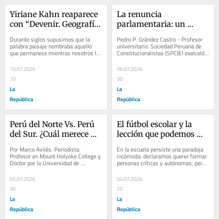
Yiriane Kahn reaparece 
La renuncia 
con “Devenir. Geografía 
parlamentaria: un 
íntima del cambio”, por 
nuevo caso de 
Durante siglos supusimos que la 
Pedro P. Grández Castro - Profesor 
Czar Gutiérrez
interpretación 
palabra paisaje nombraba aquello 
universitario. Sociedad Peruana de 
que permanece mientras nosotros lo 
Constitucionalistas (SPC)El exalcalde 
constitucional
atravesamos. Bastó mirar con 
de Lima, Rafael López Aliaga, ha...
atención algunas...
10.07.2026
06.07.2026
10
30
La
La
República
República
Perú del Norte Vs. Perú 
El fútbol escolar y la 
del Sur. ¿Cuál merece 
lección que podemos 
quedarse con el 
perder, por Diego Alonso 
Por Marco Avilés. Periodista. 
En la escuela persiste una paradoja 
cebiche?, por Marco 
Sánchez
Profesor en Mount Holyoke College y 
incómoda: declaramos querer formar 
Doctor por la Universidad de 
personas críticas y autónomas, pero 
Avilés
Pensilvania Entre los brotes de 
en la práctica seguimos educando 
desinhibida...
para...
05.07.2026
04.07.2026
30
20
La
La
República
República