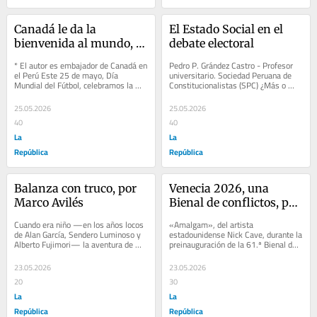
Canadá le da la 
El Estado Social en el 
bienvenida al mundo, 
debate electoral
por Jean Dominique 
* El autor es embajador de Canadá en 
Pedro P. Grández Castro - Profesor 
Ieraci
el Perú Este 25 de mayo, Día 
universitario. Sociedad Peruana de 
Mundial del Fútbol, celebramos la 
Constitucionalistas (SPC) ¿Más o 
cooperación internacional. Este año, 
menos Estado? ¿Cuánto alcanza el...
la Copa...
25.05.2026
25.05.2026
40
40
La
La
República
República
Balanza con truco, por 
Venecia 2026, una 
Marco Avilés
Bienal de conflictos, por 
Hernán Pazos
Cuando era niño —en los años locos 
«Amalgam», del artista 
de Alan García, Sendero Luminoso y 
estadounidense Nick Cave, durante la 
Alberto Fujimori— la aventura de 
preinauguración de la 61.ª Bienal de 
comprar en el mercado solía 
Arte de Venecia, el 6 de mayo de 
terminar...
2026. Foto: AFP....
23.05.2026
23.05.2026
20
30
La
La
República
República