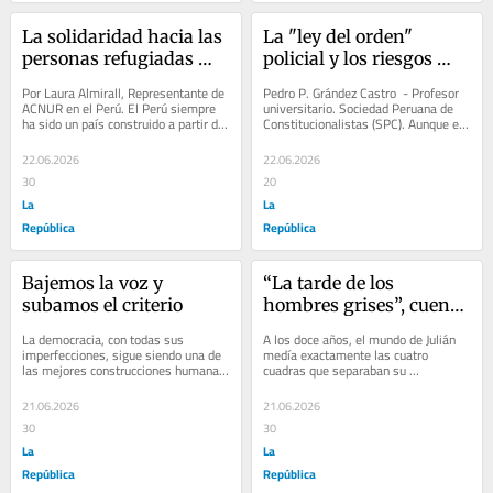
La solidaridad hacia las 
La "ley del orden" 
personas refugiadas 
policial y los riesgos 
fortalece al Perú, por 
para los más 
Por Laura Almirall, Representante de 
Pedro P. Grández Castro​ ​ - Profesor 
Laura Almirall
vulnerables
ACNUR en el Perú. El Perú siempre 
universitario. Sociedad Peruana de 
ha sido un país construido a partir de 
Constitucionalistas (SPC). Aunque el 
distintas culturas, historias y...
JNE demorará unos días más en...
22.06.2026
22.06.2026
30
20
La
La
República
República
Bajemos la voz y 
“La tarde de los 
subamos el criterio
hombres grises”, cuento 
de Gabriel Rimachi 
La democracia, con todas sus 
A los doce años, el mundo de Julián 
Sialer
imperfecciones, sigue siendo una de 
medía exactamente las cuatro 
las mejores construcciones humanas. 
cuadras que separaban su 
No es una promesa mágica ni un 
departamento, en el cuarto piso de un 
estado permanente...
viejo edificio en...
21.06.2026
21.06.2026
30
30
La
La
República
República