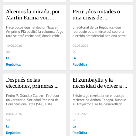
Alcemos la mirada, por 
Perú: ¿dos mitades o 
Martín Fariña von 
una crisis de 
Buchwald
representación?, por 
Hace pocos días, el doctor Natale 
El editorial de La República (que 
Luis Favre
Amprimo Plá publicó la columna 'Algo 
reproduje este miércoles) sobre la 
raro se está cocinando', donde critica 
elección presidencial peruana parte 
—con razones...
de una constatación aparentemente...
10.06.2026
09.06.2026
30
20
La
La
República
República
Después de las 
El zumbayllu y la 
elecciones, primeras 
necesidad de volver a 
impresiones
encantarnos, por Leyla 
Pedro P. Grández Castro - Profesor 
Existe algo revelador en el trabajo 
Aboudayeh
universitario. Sociedad Peruana de 
reciente de Andrea Canepa. Aunque 
Constitucionalistas (SPC) Este 
su trayectoria se ha desarrollado 
artículo es entregado al periódico 
principalmente fuera del Perú, buena 
antes de...
parte de...
08.06.2026
07.06.2026
50
20
La
La
República
República