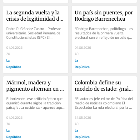
La segunda vuelta y la 
Un país sin puentes, por 
crisis de legitimidad de 
Rodrigo Barrenechea
la representación
Pedro P. Grández Castro - Profesor 
*Rodrigo Barrenechea, politólogo  Los 
universitario. Sociedad Peruana de 
resultados de la primera vuelta 
Constitucionalistas (SPC) El 
electoral son el reflejo de un país que 
ballottage, de origen francés, 
cada vez se reconoce menos a sí...
comenzó a...
01.06.2026
01.06.2026
20
40
La
La
República
República
Mármol, madera y 
Colombia define su 
pigmento alternan en 
modelo de estado: ¿más 
las rigurosas 
derecha o más 
El horizonte -ese artificio óptico que 
*El autor es jefe editor de Política del 
abstracciones de 
izquierda, por Daniel 
organizó durante siglos la tradición 
medio de noticias colombiano El 
paisajística occidental- aparece aquí 
Espectador La ruta electoral por la 
Michelle Magot, por 
Valero
desmontado, pieza por pieza....
que va Colombia, y que tiene su 
Czar Gutiérrez
parada...
01.06.2026
31.05.2026
30
40
La
La
República
República