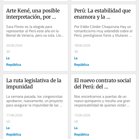
Arte Kené, una posible 
Perú: La estabilidad que 
interpretación, por 
enamora y la 
Hernán Pazos
democracia que nadie ve
Sara Flores es la elegida para 
Por Eddie Cóndor Chuquiruna Hay un 
representar al Perú este año en la 
romanticismo muy extendido sobre el 
Bienal de Venecia, pero va sola. Lleva 
Perú; prestigiosos foros y titulares 
como obra telas con los diseños 
internacionales celebran su...
kené,...
20.06.2026
18.06.2026
30
30
La
La
República
República
La ruta legislativa de la 
El nuevo contrato social 
impunidad
del Perú: del 
asistencialismo hacia la 
La semana pasada, los congresistas 
Nos encontramos a puertas de un 
autonomía económica
aprobaron, nuevamente, un proyecto 
nuevo quinquenio y resulta una gran 
para asegurar la impunidad de las 
responsabilidad de quienes están 
Fuerzas Armadas y policiales en los 
interesados en dirigir la nación 
casos en...
lograr...
17.06.2026
15.06.2026
40
40
La
La
República
República