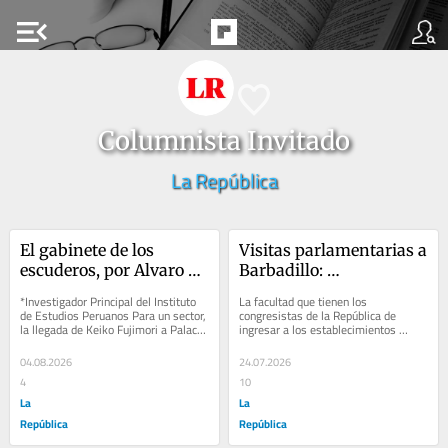
menu_open
Columnista Invitado
La República
El gabinete de los 
Visitas parlamentarias a 
escuderos, por Alvaro 
Barbadillo: 
Gálvez Pasco
¿fiscalización o 
*Investigador Principal del Instituto 
La facultad que tienen los 
privilegio?
de Estudios Peruanos Para un sector, 
congresistas de la República de 
la llegada de Keiko Fujimori a Palacio 
ingresar a los establecimientos 
de Gobierno significaba la...
penitenciarios sin necesidad de 
autorización previa no...
04.08.2026
24.07.2026
4
10
La
La
República
República