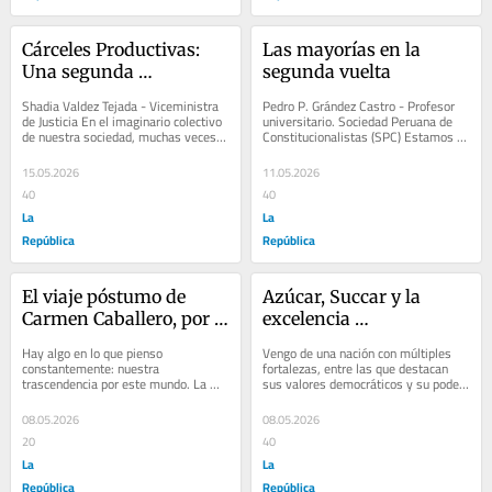
Cárceles Productivas: 
Las mayorías en la 
Una segunda 
segunda vuelta
oportunidad para 
Shadia Valdez Tejada - Viceministra 
Pedro P. Grández Castro - Profesor 
reconstruir el futuro
de Justicia En el imaginario colectivo 
universitario. Sociedad Peruana de 
de nuestra sociedad, muchas veces 
Constitucionalistas (SPC) Estamos a 
se piensa que los establecimientos...
un mes de las elecciones del 12 de 
abril y...
15.05.2026
11.05.2026
40
40
La
La
República
República
El viaje póstumo de 
Azúcar, Succar y la 
Carmen Caballero, por 
excelencia 
Leyla Aboudayeh
estadounidense, por 
Hay algo en lo que pienso 
Vengo de una nación con múltiples 
Bernie Navarro
constantemente: nuestra 
fortalezas, entre las que destacan 
trascendencia por este mundo. La 
sus valores democráticos y su poder 
posibilidad de existir más allá de la 
económico. Este miércoles, sin 
muerte. Hay personas que,...
embargo,...
08.05.2026
08.05.2026
20
40
La
La
República
República