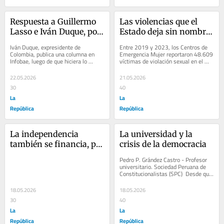
Respuesta a Guillermo 
Las violencias que el 
Lasso e Iván Duque, por 
Estado deja sin nombre, 
Guido Croxatto
por Ricardo Cuenca
Iván Duque, expresidente de 
Entre 2019 y 2023, los Centros de 
Colombia, publica una columna en 
Emergencia Mujer reportaron 48.609 
Infobae, luego de que hiciera lo 
víctimas de violación sexual en el 
propio, siete días antes, Guillermo 
Perú. Solo el 23,4% recibió el kit de...
Lasso, banquero y...
22.05.2026
21.05.2026
30
40
La
La
República
República
La independencia 
La universidad y la 
también se financia, por 
crisis de la democracia
Ricardo Trotti
Pedro P. Grández Castro - Profesor 
universitario. Sociedad Peruana de 
Constitucionalistas (SPC)  Desde que 
Seymour Martin Lipset formuló en 
1959 su...
18.05.2026
18.05.2026
30
40
La
La
República
República