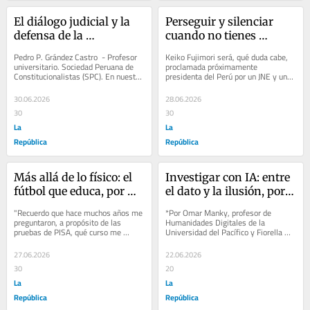
El diálogo judicial y la 
Perseguir y silenciar 
defensa de la 
cuando no tienes 
Constitución
legitimidad social, 
Pedro P. Grández Castro​ ​ - Profesor 
Keiko Fujimori será, qué duda cabe, 
Claudia Cisneros
universitario. Sociedad Peruana de 
proclamada próximamente 
Constitucionalistas (SPC). En nuestro 
presidenta del Perú por un JNE y una 
país, el diseño constitucional...
ONPE cuyas actuaciones durante 
este proceso...
30.06.2026
28.06.2026
30
30
La
La
República
República
Más allá de lo físico: el 
Investigar con IA: entre 
fútbol que educa, por 
el dato y la ilusión, por 
Diego Alonso Sánchez
Omar Manky
"Recuerdo que hace muchos años me 
*Por Omar Manky, profesor de 
preguntaron, a propósito de las 
Humanidades Digitales de la 
pruebas de PISA, qué curso me 
Universidad del Pacífico y Fiorella 
parecía más importante en el colegio, 
Ramírez, egresada de la Universidad 
si...
del Pacífico Un...
27.06.2026
22.06.2026
30
20
La
La
República
República