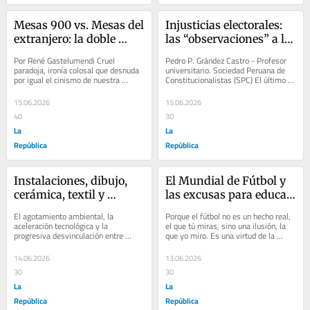
Mesas 900 vs. Mesas del 
Injusticias electorales: 
extranjero: la doble 
las “observaciones” a la 
moral que nos une
segunda vuelta
Por René Gastelumendi Cruel 
Pedro P. Grández Castro - Profesor 
paradoja, ironía colosal que desnuda 
universitario. Sociedad Peruana de 
por igual el cinismo de nuestra 
Constitucionalistas (SPC) El último 
derecha radical y de nuestra izquierda 
sábado participé en un coloquio...
ideológica....
15.06.2026
15.06.2026
40
30
La
La
República
República
Instalaciones, dibujo, 
El Mundial de Fútbol y 
cerámica, textil y 
las excusas para educar 
escultura en la muestra 
más allá de las figuritas, 
El agotamiento ambiental, la 
Porque el fútbol no es un hecho real, 
colectiva “Maneras de 
por Diego Alonso 
aceleración tecnológica y la 
el que tú miras, sino una ilusión, la 
progresiva desvinculación entre 
que yo miro. Es una virtud de la 
estar vivo”, por Czar 
Sánchez
humanos y su ecosistema gatillan 
mirada. Constantino Carvallo, 
Gutiérrez
una exposición cuyo...
educador...
14.06.2026
13.06.2026
30
30
La
La
República
República