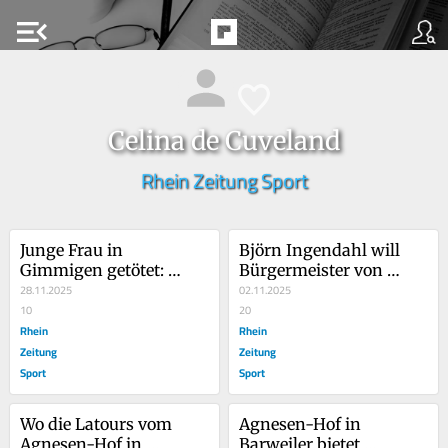
menu_open
Celina de Cuveland
Rhein Zeitung Sport
Junge Frau in 
Björn Ingendahl will 
Gimmigen getötet: 
Bürgermeister von 
Anklage wegen Mordes
28.11.2025
Remagen bleiben
02.11.2025
10
20
Rhein
Rhein
Zeitung
Zeitung
Sport
Sport
Wo die Latours vom 
Agnesen-Hof in 
Agnesen-Hof in 
Barweiler bietet 