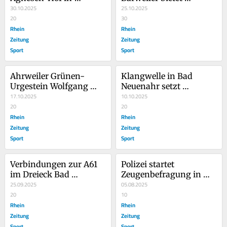
Barweiler essen gehen
30.10.2025
regionale Herbstküche
25.10.2025
20
30
Rhein
Rhein
Zeitung
Zeitung
Sport
Sport
Ahrweiler Grünen-
Klangwelle in Bad 
Urgestein Wolfgang 
Neuenahr setzt 
Schlagwein ist tot
17.10.2025
ungewöhnliche Akzente
10.10.2025
20
20
Rhein
Rhein
Zeitung
Zeitung
Sport
Sport
Verbindungen zur A61 
Polizei startet 
im Dreieck Bad 
Zeugenbefragung in 
Neuenahr gesperrt
25.09.2025
Oberdürenbach
05.08.2025
20
10
Rhein
Rhein
Zeitung
Zeitung
Sport
Sport