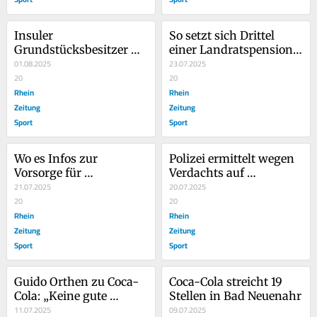
Insuler 
So setzt sich Drittel 
Grundstücksbesitzer 
einer Landratspension 
machen Weg frei für die 
01.08.2025
zusammen
23.07.2025
Ahr
20
20
Rhein
Rhein
Zeitung
Zeitung
Sport
Sport
Wo es Infos zur 
Polizei ermittelt wegen 
Vorsorge für 
Verdachts auf 
Stromausfälle gibt
21.07.2025
Tötungsdelikt in 
20.07.2025
20
Gimmigen
20
Rhein
Rhein
Zeitung
Zeitung
Sport
Sport
Guido Orthen zu Coca-
Coca-Cola streicht 19 
Cola: „Keine gute 
Stellen in Bad Neuenahr
Nachricht“
11.07.2025
09.07.2025