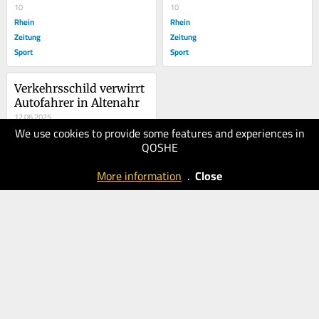
10
10
Rhein
Rhein
Zeitung
Zeitung
Sport
Sport
Verkehrsschild verwirrt 
Autofahrer in Altenahr
12.06.2025
We use cookies to provide some features and experiences in
20
QOSHE
Rhein
Zeitung
More information
.
Close
Sport