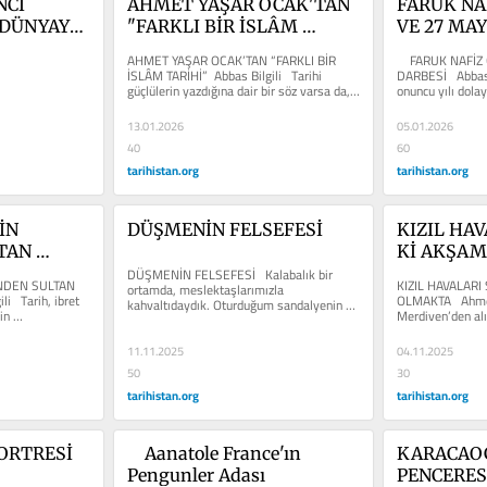
CI 
AHMET YAŞAR OCAK'TAN 
FARUK NA
DÜNYAYA 
"FARKLI BİR İSLÂM 
VE 27 MAY
TARİHİ" 
AHMET YAŞAR OCAK’TAN “FARKLI BİR 
    FARUK NAFİZ
İSLÂM TARİHİ”  Abbas Bilgili   Tarihi 
DARBESİ   Abbas 
güçlülerin yazdığına dair bir söz varsa da, 
onuncu yılı dolay
bu...
da...
13.01.2026
05.01.2026
40
60
tarihistan.org
tarihistan.org
N 
DÜŞMENİN FELSEFESİ
KIZIL HAV
AN 
Kİ AKŞA
DÜŞMENİN FELSEFESİ   Kalabalık bir 
NDEN SULTAN 
KIZIL HAVALARI
ortamda, meslektaşlarımızla 
   Tarih, ibret 
OLMAKTA   Ahmet 
kahvaltıdaydık. Oturduğum sandalyenin 
n 
Merdiven’den alın
yaslandığım kısmı aniden...
ki akşam olmakta
11.11.2025
04.11.2025
50
30
tarihistan.org
tarihistan.org
PORTRESİ
    Aanatole France'ın 
KARACAOĞ
Pengunler Adası
PENCERES