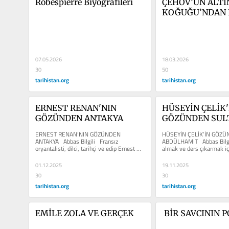
Robespierre Biyografileri
ÇEHOV’UN ALTIN
KOĞUĞU’NDAN 
BAKMAK
07.05.2026
18.03.2026
30
50
tarihistan.org
tarihistan.org
ERNEST RENAN'NIN 
HÜSEYİN ÇELİK'İ
GÖZÜNDEN ANTAKYA
GÖZÜNDEN SULT
ABDÜLHAMİT
ERNEST RENAN’NIN GÖZÜNDEN 
HÜSEYİN ÇELİK’İN GÖZÜ
ANTAKYA   Abbas Bilgili   Fransız 
ABDÜLHAMİT   Abbas Bilgili
oryantalisti, dilci, tarihçi ve edip Ernest 
almak ve ders çıkarmak içi
Renan (1823-1892)...
başvuracağımız bir...
01.12.2025
19.11.2025
30
30
tarihistan.org
tarihistan.org
EMİLE ZOLA VE GERÇEK
 BİR SAVCININ 