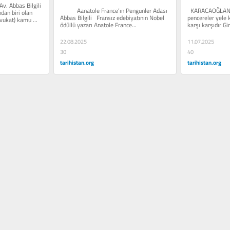
. Abbas Bilgili 
           Aanatole France’ın Pengunler Adası 
  KARACAOĞLAN’
dan biri olan 
Abbas Bilgili   Fransız edebiyatının Nobel 
pencereler yele 
avukat) kamu 
ödüllü yazarı Anatole France...
karşı karşıdır Gi
neler...
22.08.2025
11.07.2025
30
40
tarihistan.org
tarihistan.org