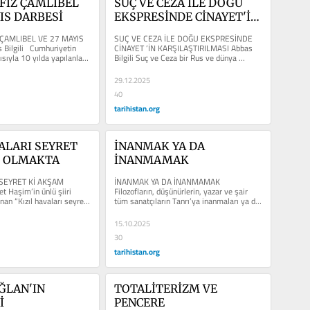
FİZ ÇAMLIBEL 
SUÇ VE CEZA İLE DOĞU 
IS DARBESİ
EKSPRESİNDE CİNAYET'İN 
KARŞILAŞTIRILMASI
 ÇAMLIBEL VE 27 MAYIS 
SUÇ VE CEZA İLE DOĞU EKSPRESİNDE 
Bilgili   Cumhuriyetin 
CİNAYET ’İN KARŞILAŞTIRILMASI Abbas 
ısıyla 10 yılda yapılanları 
Bilgili Suç ve Ceza bir Rus ve dünya 
klasiği, Doğu...
29.12.2025
40
tarihistan.org
ALARI SEYRET 
İNANMAK YA DA 
M OLMAKTA
İNANMAMAK
 SEYRET Kİ AKŞAM 
İNANMAK YA DA İNANMAMAK   
Haşim’in ünlü şiiri 
Filozofların, düşünürlerin, yazar ve şair 
an “Kızıl havaları seyret 
tüm sanatçıların Tanrı’ya inanmaları ya da 
”...
inanmamaları...
15.10.2025
30
tarihistan.org
LAN'IN 
TOTALİTERİZM VE 
İ
PENCERE