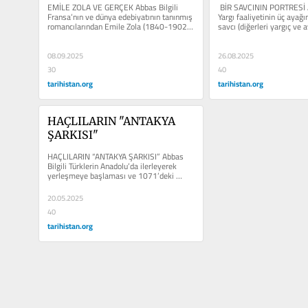
EMİLE ZOLA VE GERÇEK Abbas Bilgili   
 BİR SAVCININ PORTRESİ Av
Fransa’nın ve dünya edebiyatının tanınmış 
Yargı faaliyetinin üç ayağın
romancılarından Emile Zola (1840-1902) 
savcı (diğerleri yargıç ve 
son...
adına...
08.09.2025
26.08.2025
30
40
tarihistan.org
tarihistan.org
HAÇLILARIN "ANTAKYA 
ŞARKISI"
HAÇLILARIN “ANTAKYA ŞARKISI” Abbas 
Bilgili Türklerin Anadolu’da ilerleyerek 
yerleşmeye başlaması ve 1071’deki 
Malazgirt...
20.05.2025
40
tarihistan.org