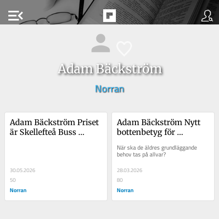
menu_open
Adam Bäckström
Norran
Adam Bäckström Priset 
Adam Bäckström Nytt 
är Skellefteå Buss 
bottenbetyg för 
minsta problem
äldreomsorgen i 
När ska de äldres grundläggande 
Skellefteå
behov tas på allvar?
30.05.2026
28.03.2026
50
80
Norran
Norran