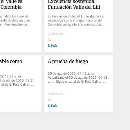
el Valle es 
Excelencia sostenida: 
n Colombia
Fundación Valle del Lili
a habló. En lugar de 
La Fundación Valle del Lili acaba de ser 
ibreto de diagnósticos 
reconocida como el mejor hospital de 
as interminables de 
Colombia por quinto año consecutivo, 
egión dio un...
según el ranking internacional...
27.03.2026
30
El País
table como 
A prueba de fuego
30 de ago de 2025, 01:42 a. m. 
5, 12:32 a. m. 
Actualizado el 30 de ago de 2025, 01:42 
5 de oct de 2025, 12:34 
a. m. Sigue el canal de El País Cali en 
nal de El País Cali en 
WhatsApp A prueba de fuego Falacias...
nevitable como...
31.08.2025
30
El País