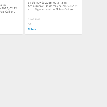
31 de may de 2025, 02:31 a. m. 
a. m. 
Actualizado el 31 de may de 2025, 02:31 
de 2025, 02:22 
a. m. Sigue el canal de El País Cali en 
aís Cali en 
WhatsApp Diversificar para crecer Si...
ue Colombia...
01.06.2025
30
El País