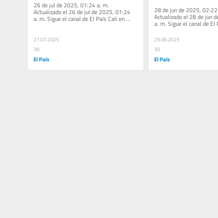
26 de jul de 2025, 01:24 a. m. 
28 de jun de 2025, 02:22 
Actualizado el 26 de jul de 2025, 01:24 
Actualizado el 28 de jun 
a. m. Sigue el canal de El País Cali en 
a. m. Sigue el canal de El P
WhatsApp Espejismos La oposición El...
WhatsApp Champions Leag
27.07.2025
29.06.2025
30
30
El País
El País