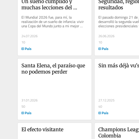
Un sueño cumplido y 
Seguridad, region
muchas lecciones del 
resultados
mundial
El Mundial 2026 fue, para mí, la 
El pasado domingo 21 de j
realización de un sueño de infancia: vivir 
desarrolló la segunda vuelt
una Copa del Mundo junto a mi mejor 
elecciones presidenciales 
amigo y sus hijos, unidos por una...
departamentos de Colombi
24.07.2026
26.06.2026
10
10
El País
El País
Santa Elena, el paraíso que 
Sin más déjà vu’
no podemos perder
31.01.2026
27.12.2025
50
40
El País
El País
El efecto visitante
Champions Leagu
Colombia