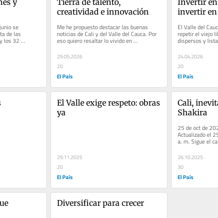
es y 
Tierra de talento, 
Invertir en 
creatividad e innovación
invertir e
unio se 
Me he propuesto destacar las buenas 
El Valle del Cauc
a de las 
noticias de Cali y del Valle del Cauca. Por 
repetir el viejo l
y los 32 
eso quiero resaltar lo vivido en 
dispersos y list
a hablaron en...
Exponegocios 2026, evento organizado...
necesidades, la r
29.05.2026
24.04.2026
20
20
El País
El País
s
El Valle exige respeto: obras 
Cali, inevi
ya
Shakira
25 de oct de 202
Actualizado el 2
a. m. Sigue el ca
WhatsApp Cali, i
29.11.2025
26.10.2025
20
30
El País
El País
e 
Diversificar para crecer