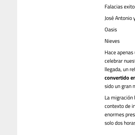
Falacias exit
José Antonio 
Oasis
Nieves
Hace apenas 
celebrar nuest
llegada, un r
convertido en
sido un gran 
La migración h
contexto de i
enormes presio
solo dos hor