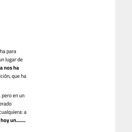
cha para
un lugar de
ra nos ha
ción, que ha
, pero en un
nerado
cualquiera: a
hoy un........