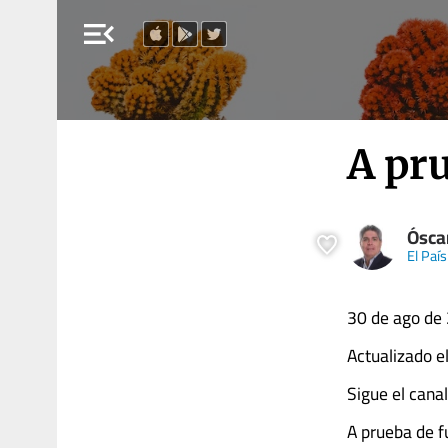
menu_open
A pr
Ósca
El País
30 de ago de 
Actualizado e
Sigue el cana
A prueba de 