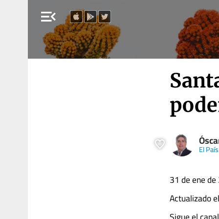
menu_open
Santa
pode
Ósca
El País
31 de ene de 
Actualizado e
Sigue el cana