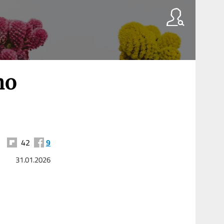
no
42
9
31.01.2026