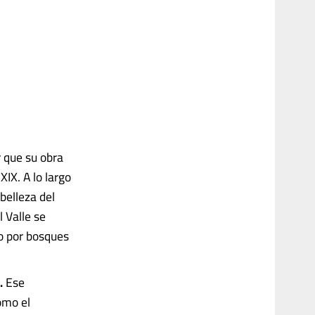
r que su obra
XIX. A lo largo
 belleza del
l Valle se
do por bosques
.
Ese
como el