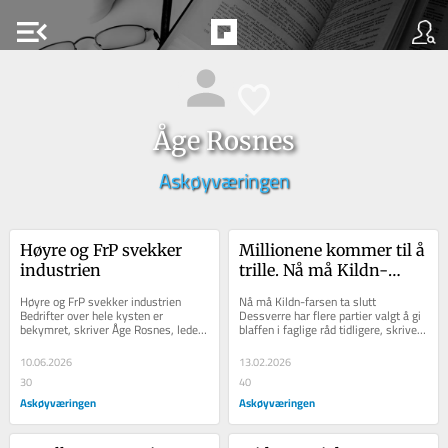
menu_open
Åge Rosnes
Askøyværingen
Høyre og FrP svekker 
Millionene kommer til å 
industrien
trille. Nå må Kildn-
farsen ta slutt
Høyre og FrP svekker industrien 
Nå må Kildn-farsen ta slutt 
Bedrifter over hele kysten er 
Dessverre har flere partier valgt å gi 
bekymret, skriver Åge Rosnes, leder i 
blaffen i faglige råd tidligere, skriver 
Askøy SV. Dette er et debattinnlegg. 
Åge Rosnes (SV). Dette er et...
Meninger i...
10.06.2026
13.02.2026
30
40
Askøyværingen
Askøyværingen