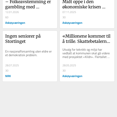
– Folkeavstemming er 
Midt oppe i den 
gambling med 
økonomiske krisen 
veiprosjektene i nord
12.01.2026
finner de styrende 
07.11.2025
60
partier på å bevare 
30
Askøyværingen
gamle Askøyhallen
Askøyværingen
Ingen seniorer på 
«Millionene kommer til 
Stortinget
å trille. Skattebetalernes 
penger»
Utvalg for teknikk og miljø har 
En nasjonalforsamling uten eldre er 
vedtatt at kommunen skal gå videre 
et demokratisk problem.
med prosjektet «Kildn». Flertallet 
bestod av Frp, Høyre og IV-partiet. 
SV var...
28.07.2025
28.05.2025
30
30
NRK
Askøyværingen