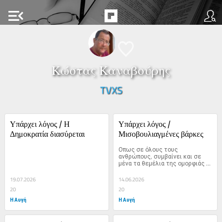
menu_open
Κώστας Καναβούρης
TVXS
Υπάρχει λόγος / Η 
Υπάρχει λόγος / 
Δημοκρατία διασύρεται
Μισοβουλιαγμένες βάρκες
Οπως σε όλους τους 
ανθρώπους, συμβαίνει και σε 
μένα τα θεμέλια της ομορφιάς 
του...
19.07.2026
14.06.2026
20
20
Η Αυγή
Η Αυγή