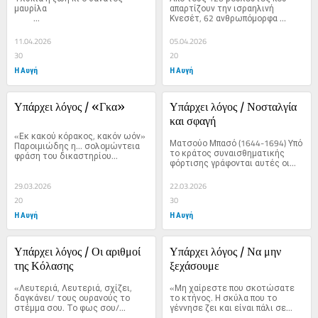
μαυρίλα                                                
απαρτίζουν την ισραηλινή 
         ...
Κνεσέτ, 62 ανθρωπόμορφα 
κτήνη...
11.04.2026
05.04.2026
30
20
Η Αυγή
Η Αυγή
Υπάρχει λόγος / «Γκα»
Υπάρχει λόγος / Νοσταλγία 
και σφαγή
«Εκ κακού κόρακος, κακόν ωόν» 
Ματσούο Μπασό (1644-1694) Υπό 
Παροιμιώδης η... σολομώντεια 
το κράτος συναισθηματικής 
φράση του δικαστηρίου...
φόρτισης γράφονται αυτές οι...
29.03.2026
22.03.2026
20
30
Η Αυγή
Η Αυγή
Υπάρχει λόγος / Οι αριθμοί 
Υπάρχει λόγος / Να μην 
της Κόλασης
ξεχάσουμε
«Λευτεριά, Λευτεριά, σχίζει, 
«Μη χαίρεστε που σκοτώσατε 
δαγκάνει/ τους ουρανούς το 
το κτήνος. Η σκύλα που το 
στέμμα σου. Το φως σου/...
γέννησε ζει και είναι πάλι σε...