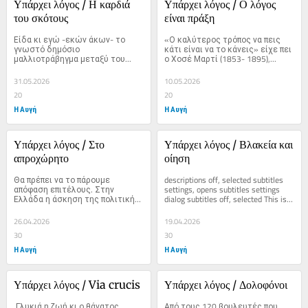
Υπάρχει λόγος / Η καρδιά 
Υπάρχει λόγος / Ο λόγος 
του σκότους
είναι πράξη
Είδα κι εγώ -εκών άκων- το 
«Ο καλύτερος τρόπος να πεις 
γνωστό δημόσιο 
κάτι είναι να το κάνεις» είχε πει 
μαλλιοτράβηγμα μεταξύ του...
ο Χοσέ Μαρτί (1853- 1895),...
31.05.2026
10.05.2026
20
20
Η Αυγή
Η Αυγή
Υπάρχει λόγος / Στο 
Υπάρχει λόγος / Βλακεία και 
απροχώρητο
οίηση
Θα πρέπει να το πάρουμε 
descriptions off, selected subtitles 
απόφαση επιτέλους. Στην 
settings, opens subtitles settings 
Ελλάδα η άσκηση της πολιτικής 
dialog subtitles off, selected This is a 
δεν...
modal window. Beginning of dialog...
26.04.2026
19.04.2026
30
30
Η Αυγή
Η Αυγή
Υπάρχει λόγος / Via crucis
Υπάρχει λόγος / Δολοφόνοι
 Γλυκιά η ζωή κι ο θάνατος 
Από τους 120 βουλευτές που 