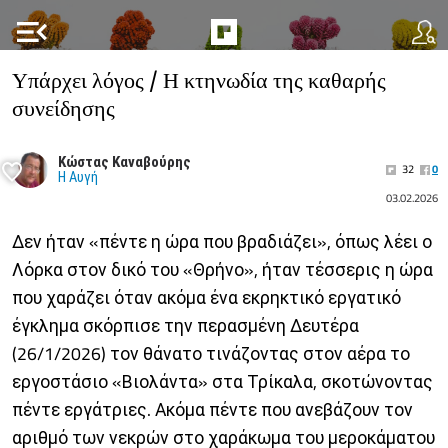
menu_open
Υπάρχει λόγος / Η κτηνωδία της καθαρής
συνείδησης
Κώστας Καναβούρης
32
0
Η Αυγή
03.02.2026
Δεν ήταν «πέντε η ώρα που βραδιάζει», όπως λέει ο
Λόρκα στον δικό του «Θρήνο», ήταν τέσσερις η ώρα
που χαράζει όταν ακόμα ένα εκρηκτικό εργατικό
έγκλημα σκόρπισε την περασμένη Δευτέρα
(26/1/2026) τον θάνατο τινάζοντας στον αέρα το
εργοστάσιο «Βιολάντα» στα Τρίκαλα, σκοτώνοντας
πέντε εργάτριες. Ακόμα πέντε που ανεβάζουν τον
αριθμό των νεκρών στο χαράκωμα του μεροκάματου