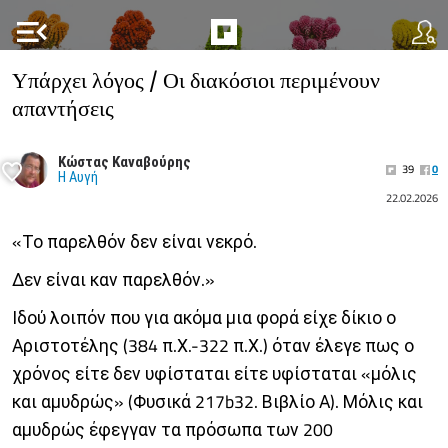
menu_open
Υπάρχει λόγος / Οι διακόσιοι περιμένουν
απαντήσεις
Κώστας Καναβούρης
39
0
Η Αυγή
22.02.2026
«Το παρελθόν δεν είναι νεκρό.
Δεν είναι καν παρελθόν.»
Ιδού λοιπόν που για ακόμα μια φορά είχε δίκιο ο
Αριστοτέλης (384 π.Χ.-322 π.Χ.) όταν έλεγε πως ο
χρόνος είτε δεν υφίσταται είτε υφίσταται «μόλις
και αμυδρώς» (Φυσικά 217b32. Βιβλίο Α). Μόλις και
αμυδρώς έφεγγαν τα πρόσωπα των 200