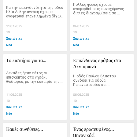
Πολλές φορές έχουµε 
Για την επικινδυνότητα της οδού 
αναφερθεί στις συνεχόµενες 
Ηλία ∆εληγιαννάκη έχουµε 
διπλές διαγραµµίσεις σε 
αναφερθεί επανειληµµένα δίχως 
κατοικηµένες περιοχές, οι 
να έχουν βελτιωθεί...
οποίες κατ’...
11.07.2025
04.07.2025
10
10
Χανιώτικα
Χανιώτικα
Νέα
Νέα
Το εισιτήριο για τα...
Επικίνδυνος δρόµος στα 
Λενταριανά
∆εκάδες ήταν φέτος οι 
Η οδός Παύλου Βλαστού 
επισκέπτες στο νησάκι 
συνδέει τις οδούς 
Θοδωρού, µε την ευκαιρία της 
Παπαναστασίου και 
εορτής των...
Λενταριανών. Το µήκος της 
είναι περίπου...
11.06.2025
06.06.2025
10
10
Χανιώτικα
Χανιώτικα
Νέα
Νέα
Κακές συνήθειες…
Ένας ερωτευµένος… 
µηχανικός!