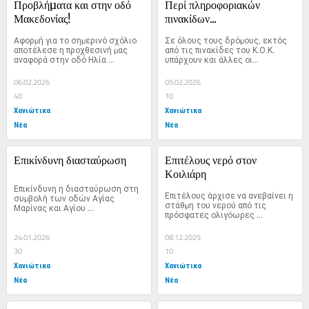
Προβλήµατα και στην οδό 
Περί πληροφοριακών 
Μακεδονίας! 
πινακίδων...
Αφορµή για το σηµερινό σχόλιο 
Σε όλους τους δρόµους, εκτός 
αποτέλεσε η προχθεσινή µας 
από τις πινακίδες του Κ.Ο.Κ. 
αναφορά στην οδό Ηλία 
υπάρχουν και άλλες οι...
∆εληγιαννάκη....
06.02.2026
05.02.2026
40
10
Χανιώτικα
Χανιώτικα
Νέα
Νέα
Επικίνδυνη διασταύρωση
Επιτέλους νερό στον 
Κοιλιάρη
Επικίνδυνη η διασταύρωση στη 
Επιτέλους άρχισε να ανεβαίνει η 
συµβολή των οδών Αγίας 
στάθµη του νερού από τις 
Μαρίνας και Αγίου 
πρόσφατες ολιγόωρες 
Παντελεήµονα στη συνοικία...
βροχοπτώσεις και...
24.01.2026
08.12.2025
30
10
Χανιώτικα
Χανιώτικα
Νέα
Νέα