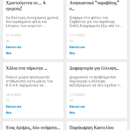
Χριστούγεννα σε… 4 
Αναγκαστικά “παραβάτης” 
τροχούς!
ο...
Για δεύτερη συνεχόµενη χρονιά, 
Γράφαµε στο φύλλο του 
δύο αγαπηµένοι φίλοι και 
Σαββάτου για την παράλογη 
λάτρεις των γιορτών 
διπλή διαγράµµιση έξω από το 
αποφάσισαν να χαρίσουν...
πάρκο...
01.12.2025
17.11.2025
30
10
Χανιώτικα
Χανιώτικα
Νέα
Νέα
Χάλια στα πάρκινγκ ...
∆ιαµαρτυρία για έλλειψη...
Πολλοί χώροι προσωρινής 
∆ιαχρονικό το πρόβληµα που 
στάθµευσης κατά µήκος του 
δηµιουργεί η έλλειψη 
Β.Ο.Α.Κ. παραµένουν σε 
πεζοδροµίων σε όλο σχεδόν το 
εγκατάλειψη από τους 
µήκος της...
αρµόδιους...
18.10.2025
11.10.2025
10
10
Χανιώτικα
Χανιώτικα
Νέα
Νέα
Ένας δρόµος, δύο ονόµατα…
Παράκαµψη Καστελίου