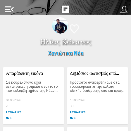
menu_open
Ηλίας Κάκανος
Χανιώτικα Νέα
Απαράδεκτη εικόνα
∆ηµόσιος φωτισµός από...
Σε κουρελόπανο έχει 
Πρόσφατα αναφερθήκαµε στα 
µετατραπεί η σηµαία στον ιστό 
νοικοκυρέµατα της παλιάς 
του κολυµβητηρίου της Νέας 
οδικής διαδροµής από και προς 
Χώρας. Μια...
Κολένι Καµάρα και...
04.06.2026
10.03.2026
20
30
Χανιώτικα
Χανιώτικα
Νέα
Νέα