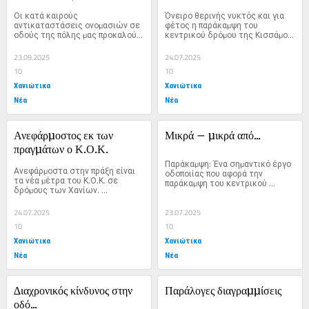
Οι κατά καιρούς 
Όνειρο θερινής νυκτός και για 
αντικαταστάσεις ονοµασιών σε 
φέτος η παράκαµψη του 
οδούς της πόλης µας προκαλούν 
κεντρικού δρόµου της Κισσάµου. 
πολλές φορές παρεξηγήσεις. 
Τα...
Για...
23.09.2025
24.07.2025
10
10
Χανιώτικα
Χανιώτικα
Νέα
Νέα
Ανεφάρµοστος εκ των 
Μικρά – µικρά από...
πραγµάτων ο Κ.Ο.Κ.
Παράκαµψη: Ένα σηµαντικό έργο 
Ανεφάρµοστα στην πράξη είναι 
οδοποιίας που αφορά την 
τα νέα µέτρα του Κ.Ο.Κ. σε 
παράκαµψη του κεντρικού 
δρόµους των Χανίων. 
δρόµου Τοπολίων µε...
Χαρακτηριστικό...
24.07.2025
23.07.2025
10
10
Χανιώτικα
Χανιώτικα
Νέα
Νέα
∆ιαχρονικός κίνδυνος στην 
Παράλογες διαγραµµίσεις
οδό...