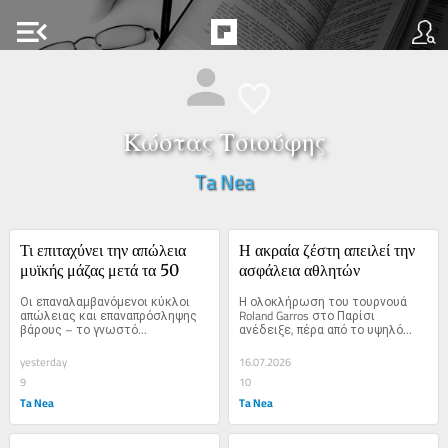
menu_open
Κώστας Τσιούφης
Ta Nea
Τι επιταχύνει την απώλεια 
Η ακραία ζέστη απειλεί την 
μυϊκής μάζας μετά τα 50
ασφάλεια αθλητών
Οι επαναλαμβανόμενοι κύκλοι 
Η ολοκλήρωση του τουρνουά 
απώλειας και επαναπρόσληψης 
Roland Garros στο Παρίσι 
βάρους – το γνωστό...
ανέδειξε, πέρα από το υψηλό...
yesterday
16.07.2026
9
10
Ta Nea
Ta Nea