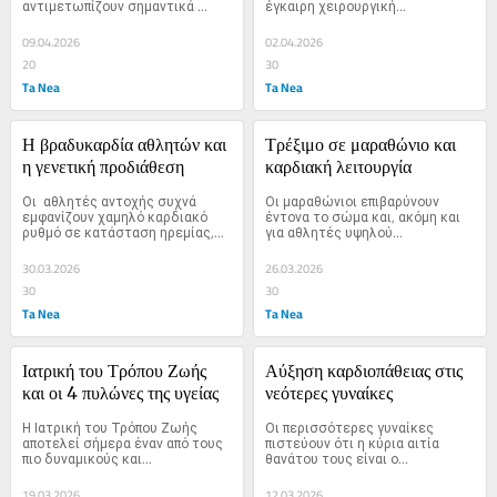
αντιμετωπίζουν σημαντικά 
έγκαιρη χειρουργική...
αυξημένο...
09.04.2026
02.04.2026
20
30
Ta Nea
Ta Nea
Η βραδυκαρδία αθλητών και 
Τρέξιμο σε μαραθώνιο και 
η γενετική προδιάθεση
καρδιακή λειτουργία
Οι  αθλητές αντοχής συχνά 
Οι μαραθώνιοι επιβαρύνουν 
εμφανίζουν χαμηλό καρδιακό 
έντονα το σώμα και, ακόμη και 
ρυθμό σε κατάσταση ηρεμίας,...
για αθλητές υψηλού...
30.03.2026
26.03.2026
30
30
Ta Nea
Ta Nea
Ιατρική του Τρόπου Ζωής 
Αύξηση καρδιοπάθειας στις 
και οι 4 πυλώνες της υγείας
νεότερες γυναίκες
Η Ιατρική του Τρόπου Ζωής 
Οι περισσότερες γυναίκες 
αποτελεί σήμερα έναν από τους 
πιστεύουν ότι η κύρια αιτία 
πιο δυναμικούς και...
θανάτου τους είναι ο...
19.03.2026
12.03.2026