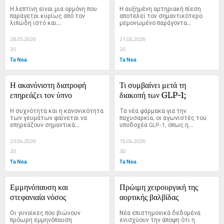
λεπτίνη»
Η λεπτίνη είναι μια ορμόνη που 
Η αυξημένη αρτηριακή πίεση 
παράγεται κυρίως από τον 
αποτελεί τον σημαντικότερο 
λιπώδη ιστό και...
μεμονωμένο παράγοντα...
28.05.2026
21.05.2026
20
20
Ta Nea
Ta Nea
Η ακανόνιστη διατροφή 
Τι συμβαίνει μετά τη 
επηρεάζει τον ύπνο
διακοπή των GLP-1;
Η συχνότητα και η κανονικότητα 
Τα νέα φάρμακα για την 
των γευμάτων φαίνεται να 
παχυσαρκία, οι αγωνιστές του 
επηρεάζουν σημαντικά...
υποδοχέα GLP-1, όπως η...
23.04.2026
16.04.2026
20
30
Ta Nea
Ta Nea
Εμμηνόπαυση και 
Πρώιμη χειρουργική της 
στεφανιαία νόσος
αορτικής βαλβίδας
Οι γυναίκες που βιώνουν 
Νέα επιστημονικά δεδομένα 
πρόωρη εμμηνόπαυση 
ενισχύουν την άποψη ότι η 