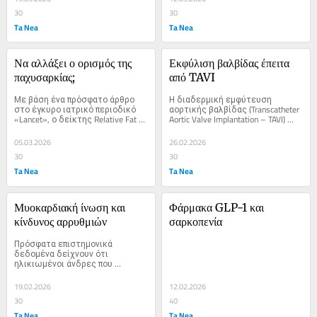
30
30
Ta Nea
Ta Nea
Να αλλάξει ο ορισμός της 
Εκφύλιση βαλβίδας έπειτα 
παχυσαρκίας;
από TAVI
Με βάση ένα πρόσφατο άρθρο 
Η διαδερμική εμφύτευση 
στο έγκυρο ιατρικό περιοδικό 
αορτικής βαλβίδας (Transcatheter 
«Lancet», ο δείκτης Relative Fat 
Aortic Valve Implantation – TAVI) 
Mass...
έχει...
05.03.2026
26.02.2026
30
30
Ta Nea
Ta Nea
Μυοκαρδιακή ίνωση και 
Φάρμακα GLP-1 και 
κίνδυνος αρρυθμιών
σαρκοπενία
Πρόσφατα επιστημονικά 
δεδομένα δείχνουν ότι 
ηλικιωμένοι άνδρες που 
ασχολούνται...
19.02.2026
12.02.2026
30
40
Ta Nea
Ta Nea