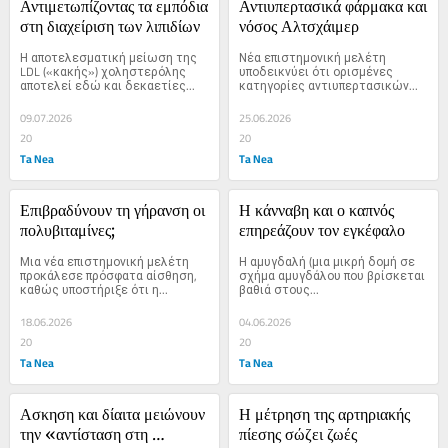
Αντιμετωπίζοντας τα εμπόδια 
Αντιυπερτασικά φάρμακα και 
στη διαχείριση των λιπιδίων
νόσος Αλτσχάιμερ
Η αποτελεσματική μείωση της 
Νέα επιστημονική μελέτη 
LDL («κακής») χοληστερόλης 
υποδεικνύει ότι ορισμένες 
αποτελεί εδώ και δεκαετίες...
κατηγορίες αντιυπερτασικών...
09.07.2026
25.06.2026
20
20
Ta Nea
Ta Nea
Επιβραδύνουν τη γήρανση οι 
Η κάνναβη και ο καπνός 
πολυβιταμίνες;
επηρεάζουν τον εγκέφαλο
Μια νέα επιστημονική μελέτη 
Η αμυγδαλή (μια μικρή δομή σε 
προκάλεσε πρόσφατα αίσθηση, 
σχήμα αμυγδάλου που βρίσκεται 
καθώς υποστήριξε ότι η...
βαθιά στους...
18.06.2026
04.06.2026
20
20
Ta Nea
Ta Nea
Ασκηση και δίαιτα μειώνουν 
Η μέτρηση της αρτηριακής 
την «αντίσταση στη 
πίεσης σώζει ζωές