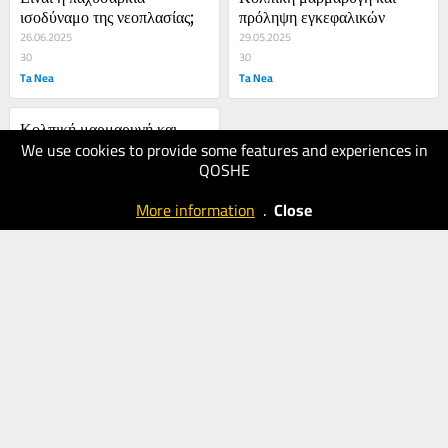
ισοδύναμο της νεοπλασίας;
πρόληψη εγκεφαλικών
26.06.2025
29.05.2025
30
30
Ta Nea
Ta Nea
Κολπική μαρμαρυγή και 
We use cookies to provide some features and experiences in
πρόληψη εγκεφαλικών
QOSHE
29.05.2025
40
More information
.
Close
Ta Nea