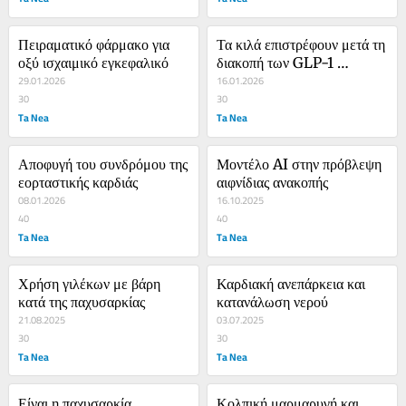
Πειραματικό φάρμακο για 
Τα κιλά επιστρέφουν μετά τη 
οξύ ισχαιμικό εγκεφαλικό
διακοπή των GLP-1 
29.01.2026
αγωνιστών
16.01.2026
30
30
Ta Nea
Ta Nea
Αποφυγή του συνδρόμου της 
Μοντέλο AI στην πρόβλεψη 
εορταστικής καρδιάς
αιφνίδιας ανακοπής
08.01.2026
16.10.2025
40
40
Ta Nea
Ta Nea
Χρήση γιλέκων με βάρη 
Καρδιακή ανεπάρκεια και 
κατά της παχυσαρκίας
κατανάλωση νερού
21.08.2025
03.07.2025
30
30
Ta Nea
Ta Nea
Είναι η παχυσαρκία 
Κολπική μαρμαρυγή και 