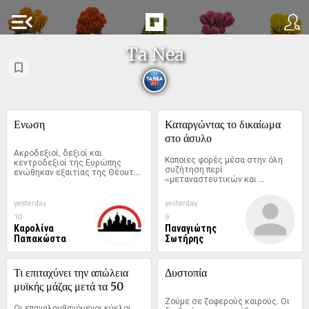
menu_open
Ta Nea
Ενωση
Καταργώντας το δικαίωμα 
στο άσυλο
Ακροδεξιοί, δεξιοί και 
Κάποιες φορές μέσα στην όλη 
κεντροδεξιοί της Ευρώπης 
συζήτηση περί 
ενώθηκαν εξαιτίας της Θέουτα. 
«μεταναστευτικών και 
Η...
προσφυγικών ροών»...
yesterday
yesterday
10
9
Καρολίνα
Παναγιώτης
Παπακώστα
Σωτήρης
Τι επιταχύνει την απώλεια 
Δυστοπία
μυϊκής μάζας μετά τα 50
Ζούμε σε ζοφερούς καιρούς. Οι 
Οι επαναλαμβανόμενοι κύκλοι 