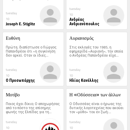
tuesday
tuesday
10
Ανδρέας
10
Joseph E. Stiglitz
Ανδριανόπουλος
Ευθύνη
Αυριανισμός
Πρώτα, διαπίστωσε ο Γιώργος 
Στις εκλογές του 1985, η 
Παπανδρέου ότι «η συγκίνηση 
εφημερίδα «Αυριανή», την οποία 
δεν αρκεί. Οταν οι ίδιες...
ο Ανδρέας Παπανδρέου είχε...
tuesday
tuesday
10
10
Ο Προσωπάρχης
Ηλίας Κανέλλης
Μοτίβο
Η «Οδύσσεια» των άλλων
Ποιος έχει δίκιο; Ο αποχωρήσας 
Ο Οδυσσέας είναι ο ήρωας της 
από το πόστο της επίσημης 
δυτικής λογοτεχνίας που ακούει 
φωνής της Ελπίδας για τη...
τον «μύθο» του εν ζωή:...
tuesday
tuesday
10
10