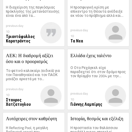
Η διαχείριση της παγκόσμιας 
Η προσφυγική κρίση με 
πρόκλησης της μετανάστευσης 
επίκεντρο τη Θέουτα ανέδειξε 
είναι ένα από τα...
εκ νέου το πρόβλημα αλλά και...
previous day
previous day
10
Τριαντάφυλλος
10
Καρατράντος
Τα Νεα
ΑΕΚ: Η διαδρομή αξίζει 
Ελλάδα έχεις ταλέντο
όσο και ο προορισμός
Ο Οτο Ρεχάγκελ είχε 
Το φετινό καλοκαίρι (ειδικά) για 
παραδεχτεί ότι στον δρόμο προς 
τον Παναθηναϊκό και τον ΠΑΟΚ 
τον θρίαμβο του 2004 με την...
μοιάζει αρκετά με το...
previous day
previous day
10
Σταυρος
10
Χατζατογλου
Γιάννης Λαμπίρης
Αυτόχειρες στον καθρέφτη
Ιστορία, θεσμός και εξέλιξη
Η Reflecting Pool, η μεγάλη 
Η προστασία του θαλάσσιου 
δεξαμενή νερού που 
περιβάλλοντος αποτελεί 