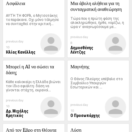
Ασφάλεια
Μια άβολη αλήθεια για τη 
συνταγματική αναθεώρηση
ΑΥΤΉ ΤΗ ΦΟΡΆ, ο Μητσοτάκης 
Τώρα που η πρώτη φάση της 
το παράκανε. Οχι μόνο τόλμησε 
ολοκληρώθηκε, ήρθε, νομίζω, η 
να συνταχθεί στην κριτική...
ώρα ν’ αναγνωρίσουμε με...
previous day
previous day
8
Δημοσθένης
10
Ηλίας Κανέλλης
Λέντζης
Μπορεί η AI να σώσει τα 
Μαγνήτης
δάση;
Ο Θάνος Πλεύρης υπέβαλε στο 
Κάθε καλοκαίρι η Ελλάδα βιώνει 
Συμβούλιο Υπουργών 
τον ίδιο εφιάλτη: δάση να 
Εσωτερικών και 
γίνονται στάχτη, ουρανοί...
Μετανάστευσης της...
previous day
previous day
10
Δρ. Μιχάλης
10
Κρητικός
Ο Προσωπάρχης
Από τον Eβρο στη Θέουτα
Λύση