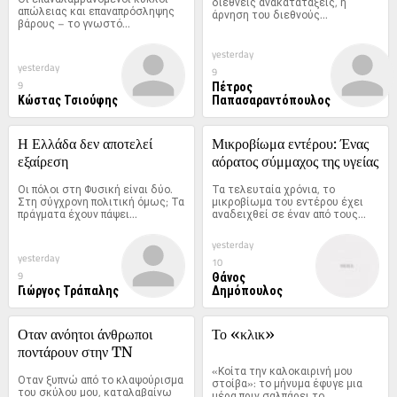
διεθνείς ανακατατάξεις, η 
απώλειας και επαναπρόσληψης 
άρνηση του διεθνούς...
βάρους – το γνωστό...
yesterday
yesterday
9
Πέτρος
9
Κώστας Τσιούφης
Παπασαραντόπουλος
Η Ελλάδα δεν αποτελεί 
Μικροβίωμα εντέρου: Ένας 
εξαίρεση
αόρατος σύμμαχος της υγείας
Οι πόλοι στη Φυσική είναι δύο. 
Τα τελευταία χρόνια, το 
Στη σύγχρονη πολιτική όμως; Τα 
μικροβίωμα του εντέρου έχει 
πράγματα έχουν πάψει...
αναδειχθεί σε έναν από τους...
yesterday
yesterday
10
Θάνος
9
Γιώργος Τράπαλης
Δημόπουλος
Οταν ανόητοι άνθρωποι 
Το «κλικ»
ποντάρουν στην TN
«Κοίτα την καλοκαιρινή μου 
Οταν ξυπνώ από το κλαψούρισμα 
στοίβα»: το μήνυμα έφυγε μια 
του σκύλου μου, καταλαβαίνω 
μέρα πριν σαλπάρει το...