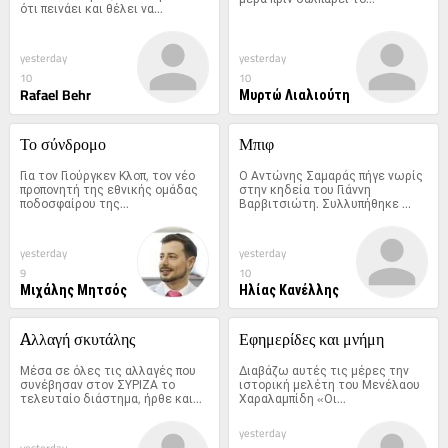
ότι πεινάει και θέλει να...
yesterday
yesterday
10
10
Rafael Behr
Μυρτώ Λιαλιούτη
Το σύνδρομο
Μπιφ
Για τον Γιούργκεν Κλοπ, τον νέο 
Ο Αντώνης Σαμαράς πήγε νωρίς 
προπονητή της εθνικής ομάδας 
στην κηδεία του Γιάννη 
ποδοσφαίρου της...
Βαρβιτσιώτη. Συλλυπήθηκε 
και...
yesterday
yesterday
9
10
Μιχάλης Μητσός
Ηλίας Κανέλλης
Aλλαγή σκυτάλης
Εφημερίδες και μνήμη
Μέσα σε όλες τις αλλαγές που 
Διαβάζω αυτές τις μέρες την 
συνέβησαν στον ΣΥΡΙΖΑ το 
ιστορική μελέτη του Μενέλαου 
τελευταίο διάστημα, ήρθε και...
Χαραλαμπίδη «Οι...
yesterday
yesterday