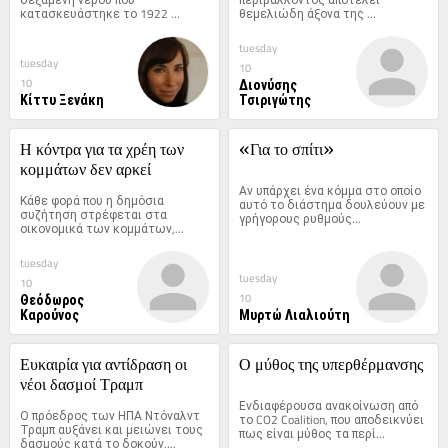
κατασκευάστηκε το 1922 
θεμελιώδη άξονα της 
ανάμεσα στο Μνημείο...
σύγχρονης...
tuesday
tuesday
10
Διονύσης
10
Κίττυ Ξενάκη
Τσιριγώτης
Η κόντρα για τα χρέη των 
«Για το σπίτι»
κομμάτων δεν αρκεί
Αν υπάρχει ένα κόμμα στο οποίο 
Κάθε φορά που η δημόσια 
αυτό το διάστημα δουλεύουν με 
συζήτηση στρέφεται στα 
γρήγορους ρυθμούς...
οικονομικά των κομμάτων,...
tuesday
tuesday
10
Θεόδωρος
10
Καρούνος
Μυρτώ Λιαλιούτη
Ευκαιρία για αντίδραση οι 
Ο μύθος της υπερθέρμανσης
νέοι δασμοί Τραμπ
Ενδιαφέρουσα ανακοίνωση από 
Ο πρόεδρος των ΗΠΑ Ντόναλντ 
το CO2 Coalition, που αποδεικνύει 
Τραμπ αυξάνει και μειώνει τους 
πως είναι μύθος τα περί...
δασμούς κατά το δοκούν,...