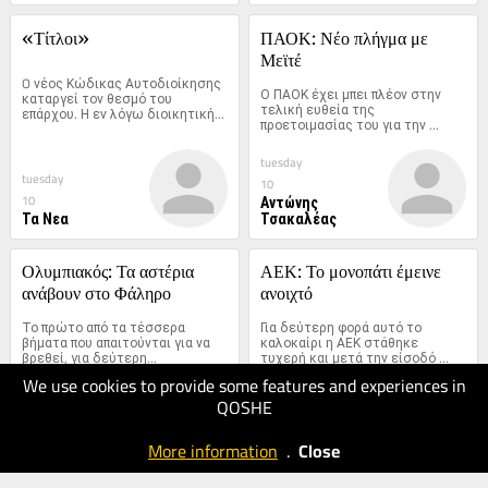
«Τίτλοι»
ΠΑΟΚ: Νέο πλήγμα με 
Μεϊτέ
O νέος Κώδικας Αυτοδιοίκησης 
Ο ΠΑΟΚ έχει μπει πλέον στην 
καταργεί τον θεσμό του 
τελική ευθεία της 
επάρχου. Η εν λόγω διοικητική...
προετοιμασίας του για την 
πρώτη...
tuesday
tuesday
10
Αντώνης
10
Τα Νεα
Τσακαλέας
Ολυμπιακός: Τα αστέρια 
ΑΕΚ: Το μονοπάτι έμεινε 
ανάβουν στο Φάληρο
ανοιχτό
Το πρώτο από τα τέσσερα 
Για δεύτερη φορά αυτό το 
βήματα που απαιτούνται για να 
καλοκαίρι η ΑΕΚ στάθηκε 
βρεθεί, για δεύτερη...
τυχερή και μετά την είσοδό 
της...
We use cookies to provide some features and experiences in
tuesday
tuesday
QOSHE
10
10
Δημήτρης
Σταυρος
More information
.
Close
Σπηλιόπουλος
Χατζατογλου