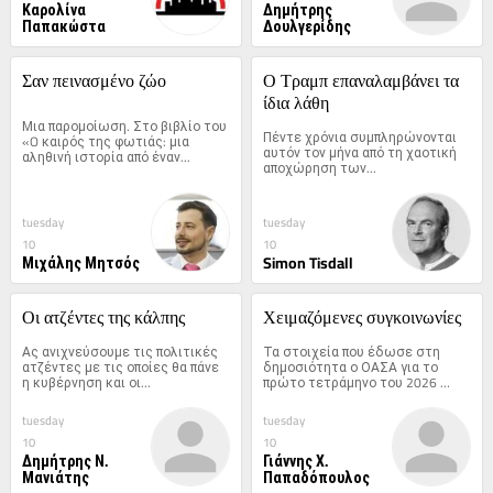
Καρολίνα
Δημήτρης
Παπακώστα
Δουλγερίδης
Σαν πεινασμένο ζώο
Ο Τραμπ επαναλαμβάνει τα 
ίδια λάθη
Μια παρομοίωση. Στο βιβλίο του 
Πέντε χρόνια συμπληρώνονται 
«O καιρός της φωτιάς: μια 
αυτόν τον μήνα από τη χαοτική 
αληθινή ιστορία από έναν...
αποχώρηση των...
tuesday
tuesday
10
10
Μιχάλης Μητσός
Simon Tisdall
Οι ατζέντες της κάλπης
Χειμαζόμενες συγκοινωνίες
Ας ανιχνεύσουμε τις πολιτικές 
Τα στοιχεία που έδωσε στη 
ατζέντες με τις οποίες θα πάνε 
δημοσιότητα ο ΟΑΣΑ για το 
η κυβέρνηση και οι...
πρώτο τετράμηνο του 2026 
είναι...
tuesday
tuesday
10
10
Δημήτρης Ν.
Γιάννης Χ.
Μανιάτης
Παπαδόπουλος