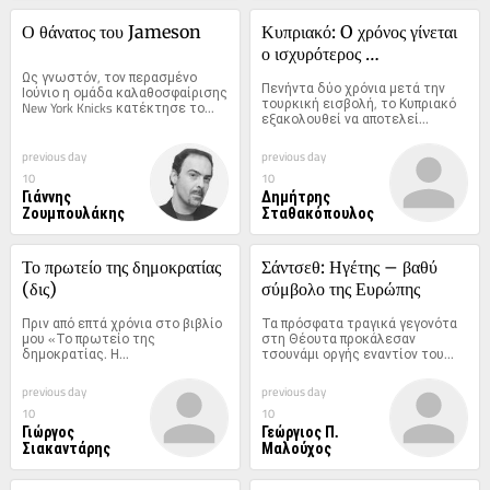
Ο θάνατος του Jameson
Κυπριακό: O χρόνος γίνεται 
ο ισχυρότερος 
Ως γνωστόν, τον περασμένο 
διαπραγματευτής
Πενήντα δύο χρόνια μετά την 
Ιούνιο η ομάδα καλαθοσφαίρισης 
τουρκική εισβολή, το Κυπριακό 
New York Knicks κατέκτησε το...
εξακολουθεί να αποτελεί...
previous day
previous day
10
10
Γιάννης
Δημήτρης
Ζουμπουλάκης
Σταθακόπουλος
Το πρωτείο της δημοκρατίας 
Σάντσεθ: Ηγέτης – βαθύ 
(δις)
σύμβολο της Ευρώπης
Πριν από επτά χρόνια στο βιβλίο 
Τα πρόσφατα τραγικά γεγονότα 
μου «Το πρωτείο της 
στη Θέουτα προκάλεσαν 
δημοκρατίας. Η...
τσουνάμι οργής εναντίον του...
previous day
previous day
10
10
Γιώργος
Γεώργιος Π.
Σιακαντάρης
Μαλούχος