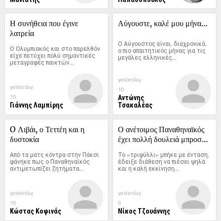
Η συνήθεια που έγινε 
Αύγουστε, καλέ μου μήνα…
λατρεία
Ο Αύγουστος είναι, διαχρονικά, 
Ο Ολυμπιακός και στο παρελθόν 
ο πιο απαιτητικός μήνας για τις 
είχε πετύχει πολύ σημαντικές 
μεγάλες ελληνικές...
μεταγραφές παικτών...
yesterday
yesterday
10
Αντώνης
10
Γιάννης Λαμπίρης
Τσακαλέας
O Λιβάι, ο Τεττέη και η 
Ο ανέτοιμος Παναθηναϊκός 
δυστοκία
έχει πολλή δουλειά μπροστά 
του
Από τα ματς κόντρα στην Πάκσι 
Το «τριφύλλι» μπήκε με ένταση, 
φάνηκε πως ο Παναθηναϊκός 
έδειξε διάθεση να πιέσει ψηλά 
αντιμετωπίζει ζητήματα...
και η καλή εκκίνηση...
yesterday
yesterday
10
9
Κώστας Κοφινάς
Νίκος Τζουάννης