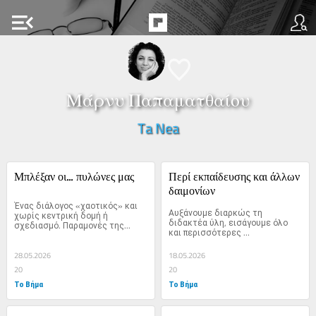
menu_open
Μάρνυ Παπαματθαίου
Ta Nea
Μπλέξαν οι... πυλώνες μας
Περί εκπαίδευσης και άλλων 
δαιμονίων
Ένας διάλογος «χαοτικός» και 
Αυξάνουμε διαρκώς τη 
χωρίς κεντρική δομή ή 
διδακτέα ύλη, εισάγουμε όλο 
σχεδιασμό. Παραμονές της...
και περισσότερες 
αξιολογήσεις,...
28.05.2026
18.05.2026
20
20
Το Βήμα
Το Βήμα