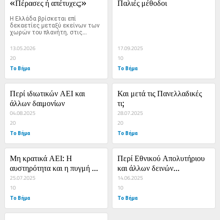
«Πέρασες ή απέτυχες;»
Παλιές μέθοδοι
Η Ελλάδα βρίσκεται επί 
δεκαετίες μεταξύ εκείνων των 
χωρών του πλανήτη, στις...
13.05.2026
17.09.2025
20
10
Το Βήμα
Το Βήμα
Περί ιδιωτικών ΑΕΙ και 
Και μετά τις Πανελλαδικές 
άλλων δαιμονίων
τι;
04.08.2025
28.07.2025
20
20
Το Βήμα
Το Βήμα
Μη κρατικά ΑΕΙ: Η 
Περί Εθνικού Απολυτήριου 
αυστηρότητα και η πυγμή 
και άλλων δεινών…
του Κράτους
25.07.2025
14.06.2025
10
10
Το Βήμα
Το Βήμα