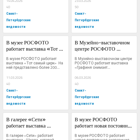
14.04.2026
23.03.2026
40
50
Санкт-
Санкт-
Петербургские
Петербургские
ведомости
ведомости
В музее РОСФОТО 
В Музейно-выставочном 
работает выставка «Тот 
центре РОСФОТО 
самый цирк»
работает выставка 
В музее РОСФОТО работает 
В Музейно-выставочном центре 
«Графиня снимает на 
выставка «Тот самый цирк»  На 
РОСФОТО работает выставка 
ней представлено более 200...
«Графиня снимает...
«Кодак». Софья 
Андреевна Толстая — 
11.03.2026
06.03.2026
фотограф»
40
40
Санкт-
Санкт-
Петербургские
Петербургские
ведомости
ведомости
В галерее «Сети» 
В музее РОСФОТО 
работает выставка 
работает новая постоянная 
«Школа, которой не 
экспозиция «Фотография. 
В галерее «Сети» работает 
В музее РОСФОТО работает 
было»
Изобретая цвет»
выставка «Школа, которой 
новая постоянная экспозиция 