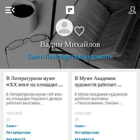
menu_open
Вадим Михайлов
Санкт-Петербургские ведомости
В Литературном музее 
В Музее Академии 
«ХХ век» на площадке 
художеств работает 
Ледового дворца работает 
выставка «Телосложение. 
В Литературном музее «ХХ век» 
В Музее Академии художеств 
выставка «Легенда о 
Законы конструкции. 
на площадке Ледового дворца 
работает выставка 
работает выставка...
«Телосложение. Законы 
Грине»
Рисование с оригиналов, 
конструкции....
гипсов, натуры»
10.07.2026
23.06.2026
20
20
Санкт-
Санкт-
Петербургские
Петербургские
ведомости
ведомости