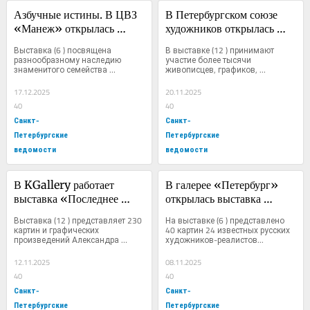
Азбучные истины. В ЦВЗ 
В Петербургском союзе 
«Манеж» открылась 
художников открылась 
большая выставка «Все 
традиционная выставка 
Выставка (6 ) посвящена 
В выставке (12 ) принимают 
Бенуа — всё Бенуа»
«Осень-2025»
разнообразному наследию 
участие более тысячи 
знаменитого семейства 
живописцев, графиков, 
деятелей...
скульпторов...
17.12.2025
20.11.2025
40
40
Санкт-
Санкт-
Петербургские
Петербургские
ведомости
ведомости
В KGallery работает 
В галерее «Петербург» 
выставка «Последнее 
открылась выставка 
закрытое собрание. 
произведений русских 
Выставка (12 ) представляет 230 
На выставке (6 ) представлено 
Коллекция Куниных»
художников-реалистов
картин и графических 
40 картин 24 известных русских 
произведений Александра 
художников-реалистов...
Бенуа,...
12.11.2025
08.11.2025
40
40
Санкт-
Санкт-
Петербургские
Петербургские