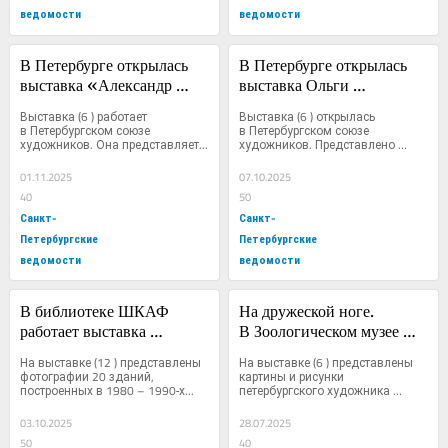
ведомости
ведомости
В Петербурге открылась 
В Петербурге открылась 
выставка «Александр 
выставка Ольги 
Маслак и его ученики. 
Лысенковой «Феерия 
Выставка (6 ) работает 
Выставка (6 ) открылась 
Путешествие мечты. 
горячей эмали»
в Петербургском союзе 
в Петербургском союзе 
художников. Она представляет...
художников. Представлено 
Природа и архитектура»
около 50...
01.11.2025
07.10.2025
40
50
Санкт-
Санкт-
Петербургские
Петербургские
ведомости
ведомости
В библиотеке ШКАФ 
На дружеской ноге. 
работает выставка 
В Зоологическом музее 
«Ленинградский 
РАН работает необычная 
На выставке (12 ) представлены 
На выставке (6 ) представлены 
постмодернизм. Взгляд 
выставка «Сны 
фотографии 20 зданий, 
картины и рисунки 
построенных в 1980 – 1990‑х...
петербургского художника 
из XXI века»
о мамонтах»
Андрея...
03.10.2025
28.07.2025
50
40