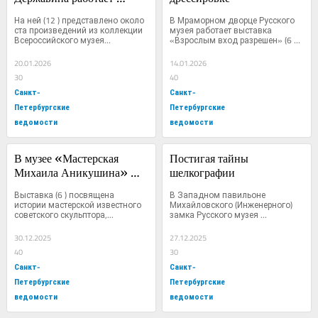
выставка «Победа 
На ней (12 ) представлено около 
В Мраморном дворце Русского 
над солнцем: Пушкин 
ста произведений из коллекции 
музея работает выставка 
Всероссийского музея...
«Взрослым вход разрешен» (6 
и русский авангард»
),...
20.01.2026
14.01.2026
30
40
Санкт-
Санкт-
Петербургские
Петербургские
ведомости
ведомости
В музее «Мастерская 
Постигая тайны 
Михаила Аникушина» 
шелкографии
открылась выставка 
Выставка (6 ) посвящена 
В Западном павильоне 
«В процессе»
истории мастерской известного 
Михайловского (Инженерного) 
советского скульптора,...
замка Русского музея 
открылась...
30.12.2025
27.12.2025
40
30
Санкт-
Санкт-
Петербургские
Петербургские
ведомости
ведомости