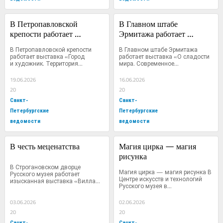
В Петропавловской 
В Главном штабе 
крепости работает 
Эрмитажа работает 
выставка «Город и 
выставка «О сладости 
В Петропавловской крепости 
В Главном штабе Эрмитажа 
художник. Территория 
мира. Современное 
работает выставка «Город 
работает выставка «О сладости 
и художник. Территория...
мира. Современное...
свободы»
искусство Индии»
19.06.2026
16.06.2026
20
20
Санкт-
Санкт-
Петербургские
Петербургские
ведомости
ведомости
В честь меценатства
Магия цирка — магия 
рисунка
В Строгановском дворце 
Магия цирка — магия рисунка В 
Русского музея работает 
Центре искусств и технологий 
изысканная выставка «Вилла...
Русского музея в...
03.06.2026
02.06.2026
20
20
Санкт-
Санкт-