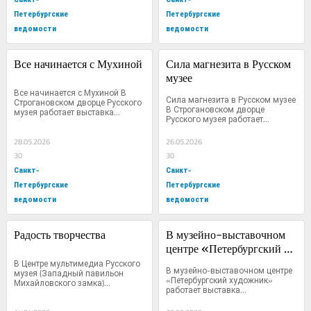
Петербургские
Петербургские
ведомости
ведомости
Все начинается с Мухиной
Сила магнезита в Русском 
музее
Все начинается с Мухиной В 
Сила магнезита в Русском музее 
Строгановском дворце Русского 
В Строгановском дворце 
музея работает выставка...
Русского музея работает...
28.05.2026
26.05.2026
30
30
Санкт-
Санкт-
Петербургские
Петербургские
ведомости
ведомости
Радость творчества
В музейно-выставочном 
центре «Петербургский 
В Центре мультимедиа Русского 
художник» работает 
В музейно-выставочном центре 
музея (Западный павильон 
выставка Маргариты 
«Петербургский художник» 
Михайловского замка)...
работает выставка...
Лобановой «Взгляд со 
стороны»