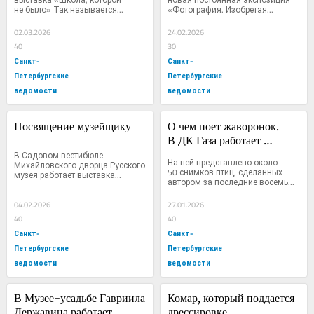
не было» Так называется...
«Фотография. Изобретая...
02.03.2026
24.02.2026
40
30
Санкт-
Санкт-
Петербургские
Петербургские
ведомости
ведомости
Посвящение музейщику
О чем поет жаворонок. 
В ДК Газа работает 
В Садовом вестибюле 
выставка фотографий 
На ней представлено около 
Михайловского дворца Русского 
Ирины Кондратьевой 
50 снимков птиц, сделанных 
музея работает выставка...
автором за последние восемь...
«Неба жители»
04.02.2026
27.01.2026
40
40
Санкт-
Санкт-
Петербургские
Петербургские
ведомости
ведомости
В Музее-усадьбе Гавриила 
Комар, который поддается 
Державина работает 
дрессировке