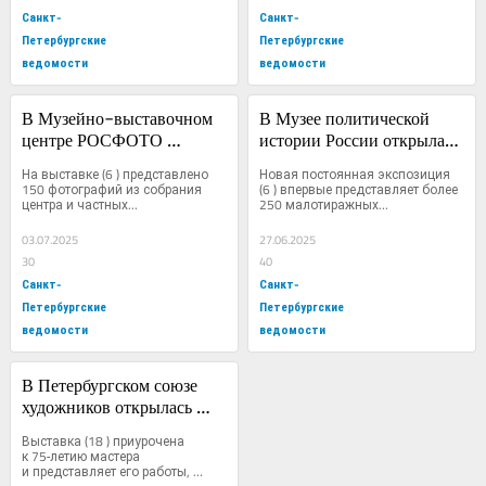
Санкт-
Санкт-
Петербургские
Петербургские
ведомости
ведомости
В Музейно-выставочном 
В Музее политической 
центре РОСФОТО 
истории России открылась 
работает выставка 
экспозиция «Хрупкая 
На выставке (6 ) представлено 
Новая постоянная экспозиция 
«Крылья России»
политика»
150 фотографий из собрания 
(6 ) впервые представляет более 
центра и частных...
250 малотиражных...
03.07.2025
27.06.2025
30
40
Санкт-
Санкт-
Петербургские
Петербургские
ведомости
ведомости
В Петербургском союзе 
художников открылась 
выставка графика 
Выставка (18 ) приурочена 
Владимира Верещагина 
к 75‑летию мастера 
и представляет его работы, 
«Возвращение»