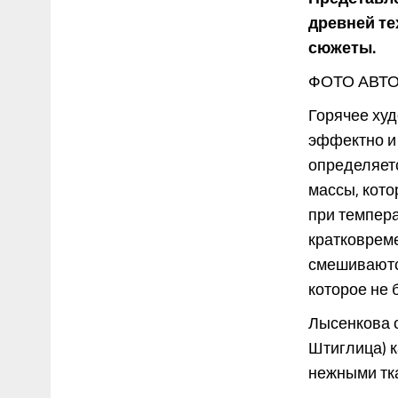
древней те
сюжеты.
ФОТО АВТ
Горячее ху
эффектно и
определяет
массы, кото
при темпера
кратковрем
смешиваютс
которое не 
Лысенкова 
Штиглица) к
нежными ткан