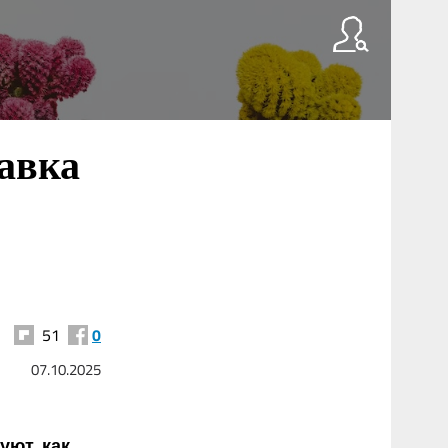
авка
51
0
07.10.2025
уют, как