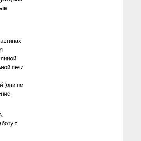
ные
ластинах
я
лянной
ьной печи
 (они не
ние,
А.
аботу с