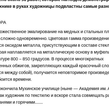
хнике в руках художницы подвластны самые раз
ОРА
дожественное эмалирование на медных и стальных п
 сложно одновременно. Цветовая гамма произведени
ся оксидом металла, присутствующим в составе стек
рая наплавляется на металлическую основу в муфел
туре 800 – 850 градусов. В процессе многократных
енных обжигов, закрепляющих каждый красочный слой
я между собой), получается неповторимое произведе
боится времени.
окончила Мухинское училище (ныне — Академия им. 
ак художник по текс­тилю и вскоре стала совмещать р
ями и горячими........