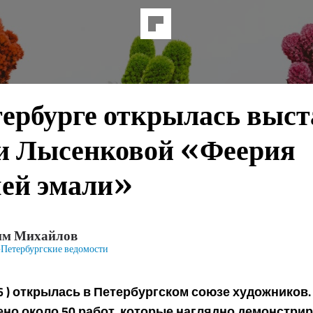
тербурге открылась выст
и Лысенковой «Феерия
чей эмали»
им Михайлов
Петербургские ведомости
6 ) открылась в Петербургском союзе художников.
но около 50 работ, которые наглядно демонстрир