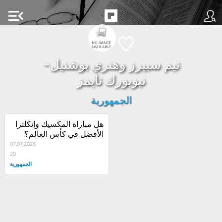
menu_open
تيم سبيرز وهنري بوشنيل-
نيويورك تايمز
الجمهورية
هل مباراة المكسيك وإنكلترا 
الأفضل في كأس العالم؟
07.07.2026
20
الجمهورية